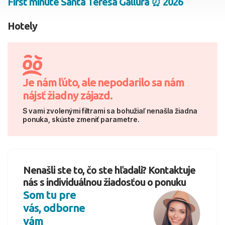
First minute Santa Teresa Gallura ⏰ 2026
2 dospelí, 0 deti
Hotely
Skyť
Je nám ľúto, ale nepodarilo sa nám
nájsť žiadny zájazd.
S vami zvolenými filtrami sa bohužiaľ nenašla žiadna
ponuka, skúste zmeniť parametre.
Nenašli ste to, čo ste hľadali? Kontaktuje
nás s individuálnou žiadosťou o ponuku
Som tu pre
vás, odborne
vám