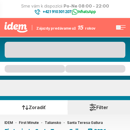
Sme vám k dispozícii
Po-Ne 08:00 - 22:00
+421 910 301 207
WhatsApp
|
15
Zájazdy predávame už
rokov
Santa Teresa Gallura
Kedy cestujete?
Zoradiť
Filter
IDEM
First Minute
Taliansko
Santa Teresa Gallura
Ako cestujete?