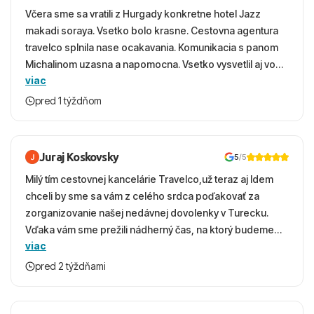
Včera sme sa vratili z Hurgady konkretne hotel Jazz
makadi soraya. Vsetko bolo krasne. Cestovna agentura
travelco splnila nase ocakavania. Komunikacia s panom
Michalinom uzasna a napomocna. Vsetko vysvetlil aj vo
viac
vecernych hodinach zaco sa ospravedlnujem. Hotel
krasny, cisty. Sluzby top. Strava, prostredie, more,
pred 1 týždňom
snorchlovanie. Dakujeme velmi pekne S pozdravom
Juraj Koskovsky
5
/5
Milý tím cestovnej kancelárie Travelco,už teraz aj Idem
chceli by sme sa vám z celého srdca poďakovať za
zorganizovanie našej nedávnej dovolenky v Turecku.
Vďaka vám sme prežili nádherný čas, na ktorý budeme
viac
ešte dlho s úsmevom spomínať. ​Všetko prebehlo
absolútne hladko – od prvotného výberu zájazdu, cez
pred 2 týždňami
ochotnú komunikáciu, až po samotný transfer a pobyt. ​
Ubytovaní sme boli v hoteli TUI Magic Life Jacaranda a
bola to trefa do čierneho! ​Čo nás dostalo najviac: ​Skvelé