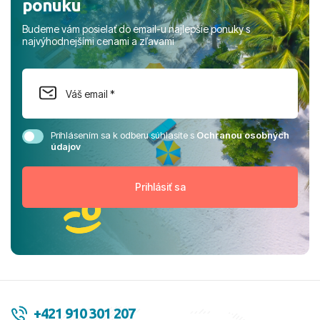
ponuku
Budeme vám posielať do email-u najlepšie ponuky s
najvýhodnejšími cenami a zľavami
Prihlásením sa k odberu súhlasíte s
Ochranou osobných
údajov
+421 910 301 207