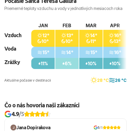
Počasie Santa Teresa Gallura
Priemerné teploty vzduchu a vody v jednotlivých mesiacoch roka
JAN
FEB
MAR
APR
Vzduch
12°
13°
14°
16°
10°
10°
11°
13°
Voda
15°
14°
15°
16°
Zrážky
11%
6%
10%
10%
28 °C
26 °C
Aktuálne počasie v destinacii
Čo o nás hovoria naši zákazníci
4.9
/5
Jana Dopirakova
5
/5