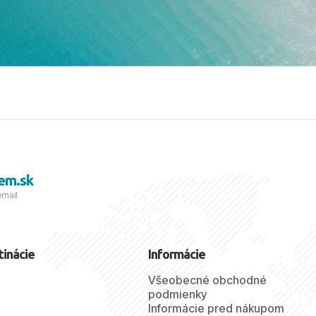
viezdičkou. ​Už teraz sa
 s nami vyrazíte nabudúce!
 skvelé spomienky. ​S
a prianím mnohých ďalších
lientov, Juraj s rodinou.
em.sk
email
tinácie
Informácie
Všeobecné obchodné
podmienky
Informácie pred nákupom