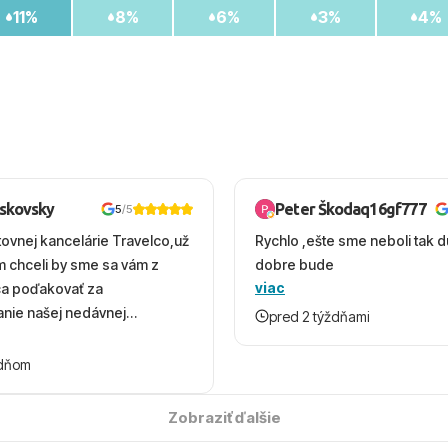
11%
8%
6%
3%
4%
oskovsky
Peter Škodaq16gf777
5
/5
tovnej kancelárie Travelco,už
Rychlo ,ešte sme neboli tak d
em chceli by sme sa vám z
dobre bude
viac
ca poďakovať za
nie našej nedávnej
pred 2 týždňami
v Turecku. Vďaka vám sme
herný čas, na ktorý budeme
ždňom
 úsmevom spomínať. ​Všetko
solútne hladko – od
Zobraziť ďalšie
ýberu zájazdu, cez ochotnú