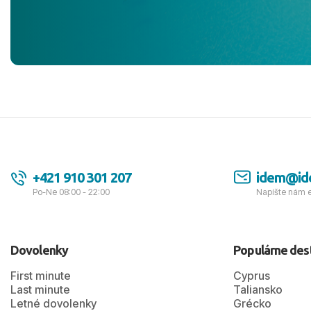
jednotku s h
tešíme, kam
Ďakujeme za
pozdravom 
spokojných k
+421 910 301 207
idem@id
Po-Ne 08:00 - 22:00
Napíšte nám 
Dovolenky
Populárne des
First minute
Cyprus
Last minute
Taliansko
Letné dovolenky
Grécko