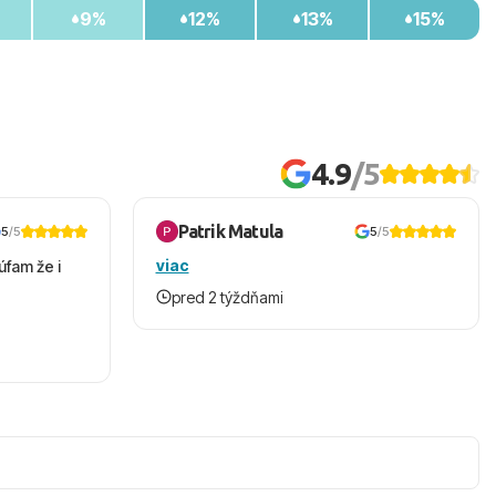
9%
12%
13%
15%
4.9
/5
Patrik Matula
5
/5
5
/5
viac
úfam že i
pred 2 týždňami