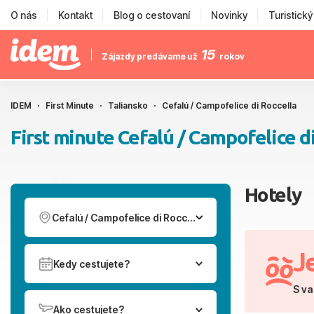
O nás
Kontakt
Blog o cestovaní
Novinky
Turistick
15
Zájazdy predávame už
rokov
IDEM
First Minute
Taliansko
Cefalú / Campofelice di Roccella
First minute Cefalú / Campofelice d
Hotely
Cefalú / Campofelice di Roccella
J
Kedy cestujete?
S va
Ako cestujete?