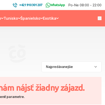
Po-Ne 08:00 - 22:00
+421 910 301 207
WhatsApp
o
Tunisko
Španielsko
Exotika
nám nájsť žiadny zájazd.
meniť parametre.