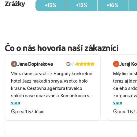
Zrážky
15%
12%
16%
Čo o nás hovoria naši zákazníci
Jana Dopirakova
Juraj K
5
/5
Včera sme sa vratili z Hurgady konkretne
Milý tím ces
hotel Jazz makadi soraya. Vsetko bolo
teraz aj Id
krasne. Cestovna agentura travelco
celého srd
splnila nase ocakavania. Komunikacia s
zorganizova
viac
viac
panom Michalinom uzasna a napomocna.
dovolenky 
Vsetko vysvetlil aj vo vecernych hodinach
prežili nád
pred 1 týždňom
pred 1 tý
zaco sa ospravedlnujem. Hotel krasny,
ešte dlho s
cisty. Sluzby top. Strava, prostredie,
prebehlo ab
more, snorchlovanie. Dakujeme velmi
prvotného v