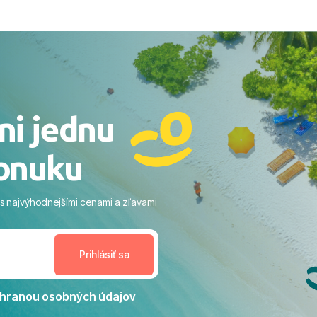
, až po samotný transfer a
ovaní sme boli v hoteli TUI
acaranda a bola to trefa do
o nás dostalo najviac: ​Skvelé
rsonál: Vždy usmievaví,
rostliví ľudia. ​Gastro zážitok:
stré a čerstvé jedlo počas
ni jednu
​Areál a pláž: Nádherné, čisté
 veľa zelene a udržiavaná pláž
onuku
m vstupom do mora a teple
ram: Skvelé animácie a
ivity, pri ktorých sa človek ani
 s najvýhodnejšími cenami a zľavami
enudil, no zároveň bol
estoru na dokonalý relax. ​
nceláriu Travelco aj hotel TUI
Jacaranda môžeme s čistým
dporučiť každému, kto hľadá
ú dovolenku na vysokej
hranou osobných údajov
tko bolo zabezpečené na