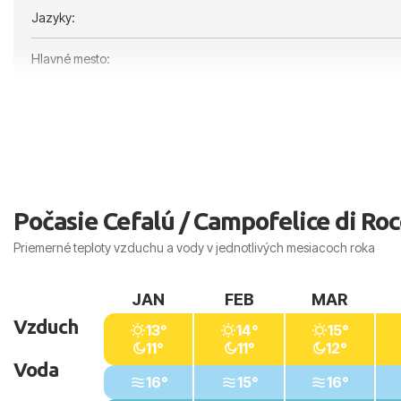
Jazyky:
Hlavné mesto:
Počasie Cefalú / Campofelice di Roc
Priemerné teploty vzduchu a vody v jednotlivých mesiacoch roka
JAN
FEB
MAR
Vzduch
13°
14°
15°
11°
11°
12°
Voda
16°
15°
16°