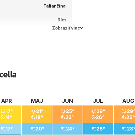
Taliančina
Rím
Zobraziť viac
cella
APR
MÁJ
JÚN
JÚL
AUG
17°
21°
25°
29°
29
14°
18°
23°
26°
26°
17°
20°
24°
28°
28