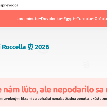
ý sprievodca
Last minute
Dovolenka
Egypt
Turecko
Gréck
i Roccella ⏰ 2026
e nám ľúto, ale nepodarilo sa 
mi zvolenými filtrami sa bohužiaľ nenašla žiadna ponuka, skúste z