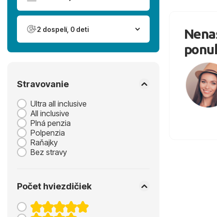
2 dospelí, 0 deti
Nenaš
ponu
Stravovanie
Ultra all inclusive
All inclusive
Plná penzia
Polpenzia
Raňajky
Bez stravy
Počet hviezdičiek