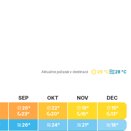
29 °C
28 °C
Aktuálne počasie v destinacii
SEP
OKT
NOV
DEC
°
26°
22°
18°
15°
23°
20°
16°
13°
°
26°
24°
21°
18°