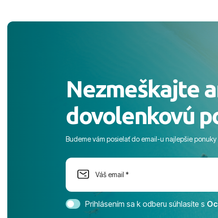
pekne S pozdravom
komunikáciu
pobyt. ​Ubyt
Magic Life J
čierneho! ​Č
služby a pe
ochotní a sta
Výborné, pe
Nezmeškajte a
celého dňa. 
prostredie,
dovolenkovú p
s pozvoľný
more. ​Prog
športové akt
Budeme vám posielať do email-u najlepšie ponuky
na moment n
dostatok pri
Cestovnú ka
Magic Life 
svedomím o
bezstarostn
Prihlásením sa k odberu súhlasíte s
Oc
úrovni. Vše