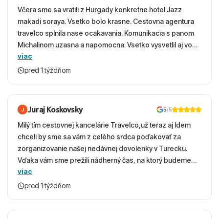
Včera sme sa vratili z Hurgady konkretne hotel Jazz
makadi soraya. Vsetko bolo krasne. Cestovna agentura
travelco splnila nase ocakavania. Komunikacia s panom
Michalinom uzasna a napomocna. Vsetko vysvetlil aj vo
viac
vecernych hodinach zaco sa ospravedlnujem. Hotel
krasny, cisty. Sluzby top. Strava, prostredie, more,
pred 1 týždňom
snorchlovanie. Dakujeme velmi pekne S pozdravom
Juraj Koskovsky
5
/5
Milý tím cestovnej kancelárie Travelco,už teraz aj Idem
chceli by sme sa vám z celého srdca poďakovať za
zorganizovanie našej nedávnej dovolenky v Turecku.
Vďaka vám sme prežili nádherný čas, na ktorý budeme
viac
ešte dlho s úsmevom spomínať. ​Všetko prebehlo
absolútne hladko – od prvotného výberu zájazdu, cez
pred 1 týždňom
ochotnú komunikáciu, až po samotný transfer a pobyt. ​
Ubytovaní sme boli v hoteli TUI Magic Life Jacaranda a
bola to trefa do čierneho! ​Čo nás dostalo najviac: ​Skvelé