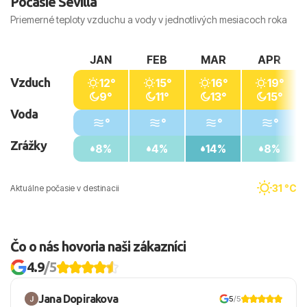
Počasie Sevilla
Priemerné teploty vzduchu a vody v jednotlivých mesiacoch roka
JAN
FEB
MAR
APR
Vzduch
12°
15°
16°
19°
9°
11°
13°
15°
Voda
°
°
°
°
Zrážky
8%
4%
14%
8%
31 °C
Aktuálne počasie v destinacii
Čo o nás hovoria naši zákazníci
4.9
/5
Jana Dopirakova
5
/5