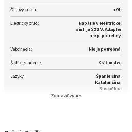
Časový posun:
+0h
Elektrický prúd:
Napätie v elektrickej
sieti je 220 V.
Adaptér
nie je potrebný.
Vakcinácia:
Nie je potrebná.
Štátne zriadenie:
Kráľovstvo
Jazyky:
Španielčina,
Katalánčina,
Baskičtina
Zobraziť viac
Hlavné mesto:
Madrid