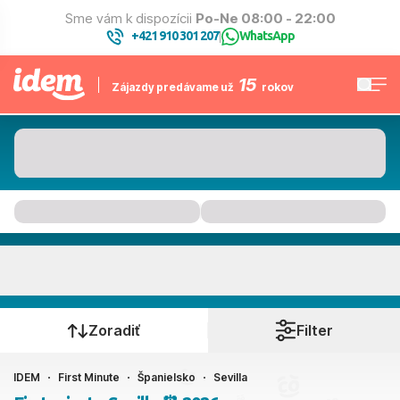
Sme vám k dispozícii
Po-Ne 08:00 - 22:00
+421 910 301 207
WhatsApp
|
15
Zájazdy predávame už
rokov
Sevilla
Kedy cestujete?
Zoradiť
Filter
IDEM
First Minute
Španielsko
Sevilla
Ako cestujete?