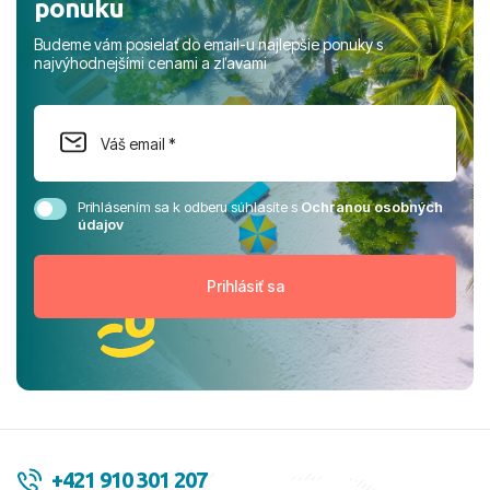
ponuku
Budeme vám posielať do email-u najlepšie ponuky s
najvýhodnejšími cenami a zľavami
Prihlásením sa k odberu súhlasíte s
Ochranou osobných
údajov
+421 910 301 207