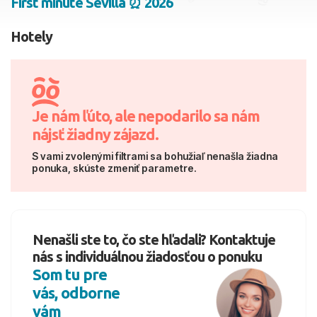
First minute Sevilla ⏰ 2026
2 dospelí, 0 deti
Hotely
Skyť
Je nám ľúto, ale nepodarilo sa nám
nájsť žiadny zájazd.
S vami zvolenými filtrami sa bohužiaľ nenašla žiadna
ponuka, skúste zmeniť parametre.
Nenašli ste to, čo ste hľadali? Kontaktuje
nás s individuálnou žiadosťou o ponuku
Som tu pre
vás, odborne
vám