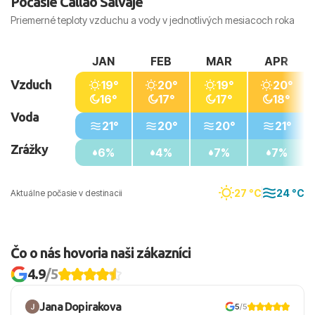
Počasie Callao Salvaje
Priemerné teploty vzduchu a vody v jednotlivých mesiacoch roka
JAN
FEB
MAR
APR
Vzduch
19°
20°
19°
20°
16°
17°
17°
18°
Voda
21°
20°
20°
21°
Zrážky
6%
4%
7%
7%
27 °C
24 °C
Aktuálne počasie v destinacii
Čo o nás hovoria naši zákazníci
4.9
/5
Jana Dopirakova
5
/5