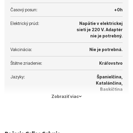
Časový posun:
+0h
Elektrický prúd:
Napätie v elektrickej
sieti je 220 V.
Adaptér
nie je potrebný.
Vakcinácia:
Nie je potrebná.
Štátne zriadenie:
Kráľovstvo
Jazyky:
Španielčina,
Katalánčina,
Baskičtina
Zobraziť viac
Hlavné mesto:
Madrid