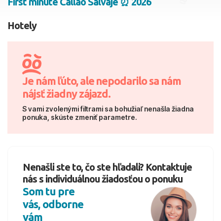
First minute Callao Salvaje ⏰ 2026
2 dospelí, 0 deti
Hotely
Skyť
Je nám ľúto, ale nepodarilo sa nám
nájsť žiadny zájazd.
S vami zvolenými filtrami sa bohužiaľ nenašla žiadna
ponuka, skúste zmeniť parametre.
Nenašli ste to, čo ste hľadali? Kontaktuje
nás s individuálnou žiadosťou o ponuku
Som tu pre
vás, odborne
vám