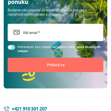
ponuku
Budeme vám posielať do email-u najlepšie ponuky s
najvýhodnejšími cenami a zľavami
Prihlásením sa k odberu súhlasíte s
Ochranou osobných
údajov
+421 910 301 207