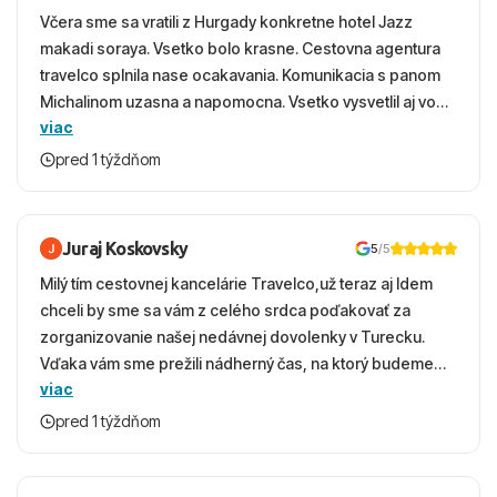
Včera sme sa vratili z Hurgady konkretne hotel Jazz
makadi soraya. Vsetko bolo krasne. Cestovna agentura
travelco splnila nase ocakavania. Komunikacia s panom
Michalinom uzasna a napomocna. Vsetko vysvetlil aj vo
viac
vecernych hodinach zaco sa ospravedlnujem. Hotel
krasny, cisty. Sluzby top. Strava, prostredie, more,
pred 1 týždňom
snorchlovanie. Dakujeme velmi pekne S pozdravom
Juraj Koskovsky
5
/5
Milý tím cestovnej kancelárie Travelco,už teraz aj Idem
chceli by sme sa vám z celého srdca poďakovať za
zorganizovanie našej nedávnej dovolenky v Turecku.
Vďaka vám sme prežili nádherný čas, na ktorý budeme
viac
ešte dlho s úsmevom spomínať. ​Všetko prebehlo
absolútne hladko – od prvotného výberu zájazdu, cez
pred 1 týždňom
ochotnú komunikáciu, až po samotný transfer a pobyt. ​
Ubytovaní sme boli v hoteli TUI Magic Life Jacaranda a
bola to trefa do čierneho! ​Čo nás dostalo najviac: ​Skvelé