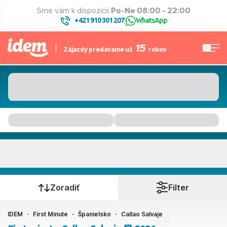
Sme vám k dispozícii
Po-Ne 08:00 - 22:00
+421 910 301 207
WhatsApp
|
15
Zájazdy predávame už
rokov
Callao Salvaje
Kedy cestujete?
Zoradiť
Filter
IDEM
First Minute
Španielsko
Callao Salvaje
Ako cestujete?