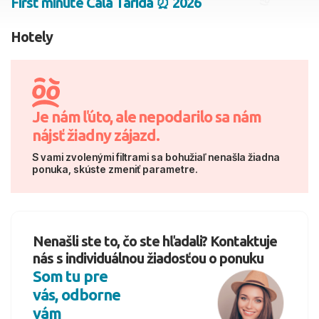
First minute Cala Tarida ⏰ 2026
2 dospelí, 0 deti
Hotely
Skyť
Je nám ľúto, ale nepodarilo sa nám
nájsť žiadny zájazd.
S vami zvolenými filtrami sa bohužiaľ nenašla žiadna
ponuka, skúste zmeniť parametre.
Nenašli ste to, čo ste hľadali? Kontaktuje
nás s individuálnou žiadosťou o ponuku
Som tu pre
vás, odborne
vám