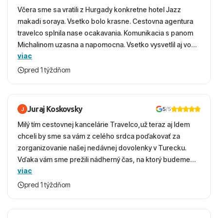
Včera sme sa vratili z Hurgady konkretne hotel Jazz
makadi soraya. Vsetko bolo krasne. Cestovna agentura
travelco splnila nase ocakavania. Komunikacia s panom
Michalinom uzasna a napomocna. Vsetko vysvetlil aj vo
viac
vecernych hodinach zaco sa ospravedlnujem. Hotel
krasny, cisty. Sluzby top. Strava, prostredie, more,
pred 1 týždňom
snorchlovanie. Dakujeme velmi pekne S pozdravom
Juraj Koskovsky
5
/5
Milý tím cestovnej kancelárie Travelco,už teraz aj Idem
chceli by sme sa vám z celého srdca poďakovať za
zorganizovanie našej nedávnej dovolenky v Turecku.
Vďaka vám sme prežili nádherný čas, na ktorý budeme
viac
ešte dlho s úsmevom spomínať. ​Všetko prebehlo
absolútne hladko – od prvotného výberu zájazdu, cez
pred 1 týždňom
ochotnú komunikáciu, až po samotný transfer a pobyt. ​
Ubytovaní sme boli v hoteli TUI Magic Life Jacaranda a
bola to trefa do čierneho! ​Čo nás dostalo najviac: ​Skvelé