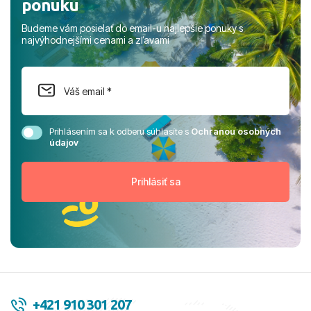
ponuku
Budeme vám posielať do email-u najlepšie ponuky s
najvýhodnejšími cenami a zľavami
Prihlásením sa k odberu súhlasíte s
Ochranou osobných
údajov
+421 910 301 207