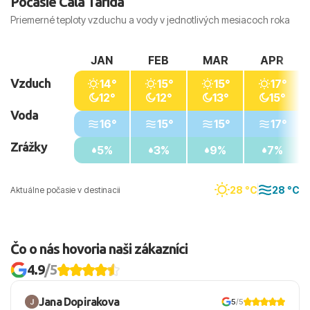
Počasie Cala Tarida
Priemerné teploty vzduchu a vody v jednotlivých mesiacoch roka
JAN
FEB
MAR
APR
Vzduch
14°
15°
15°
17°
12°
12°
13°
15°
Voda
16°
15°
15°
17°
Zrážky
5%
3%
9%
7%
28 °C
28 °C
Aktuálne počasie v destinacii
Čo o nás hovoria naši zákazníci
4.9
/5
Jana Dopirakova
5
/5