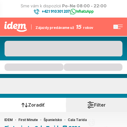
Sme vám k dispozícii
Po-Ne 08:00 - 22:00
+421 910 301 207
WhatsApp
|
15
Zájazdy predávame už
rokov
Cala Tarida
Kedy cestujete?
Zoradiť
Filter
IDEM
First Minute
Španielsko
Cala Tarida
Ako cestujete?