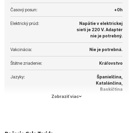
Časový posun:
+0h
Elektrický prúd:
Napätie v elektrickej
sieti je 220 V.
Adaptér
nie je potrebný.
Vakcinácia:
Nie je potrebná.
Štátne zriadenie:
Kráľovstvo
Jazyky:
Španielčina,
Katalánčina,
Baskičtina
Zobraziť viac
Hlavné mesto:
Madrid