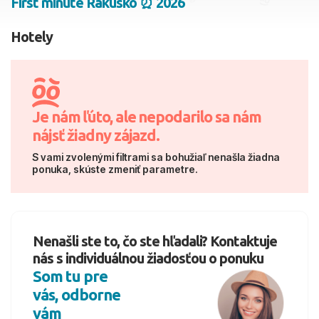
First minute Rakúsko ⏰ 2026
2 dospelí, 0 deti
Hotely
Skyť
Je nám ľúto, ale nepodarilo sa nám
nájsť žiadny zájazd.
S vami zvolenými filtrami sa bohužiaľ nenašla žiadna
ponuka, skúste zmeniť parametre.
Nenašli ste to, čo ste hľadali? Kontaktuje
nás s individuálnou žiadosťou o ponuku
Som tu pre
vás, odborne
vám