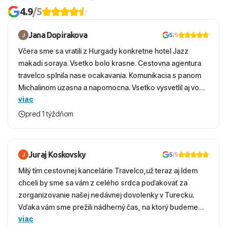
4.9
/5
Jana Dopirakova
5
/5
Včera sme sa vratili z Hurgady konkretne hotel Jazz
makadi soraya. Vsetko bolo krasne. Cestovna agentura
travelco splnila nase ocakavania. Komunikacia s panom
Michalinom uzasna a napomocna. Vsetko vysvetlil aj vo
viac
vecernych hodinach zaco sa ospravedlnujem. Hotel
krasny, cisty. Sluzby top. Strava, prostredie, more,
pred 1 týždňom
snorchlovanie. Dakujeme velmi pekne S pozdravom
Juraj Koskovsky
5
/5
Milý tím cestovnej kancelárie Travelco,už teraz aj Idem
chceli by sme sa vám z celého srdca poďakovať za
zorganizovanie našej nedávnej dovolenky v Turecku.
Vďaka vám sme prežili nádherný čas, na ktorý budeme
viac
ešte dlho s úsmevom spomínať. ​Všetko prebehlo