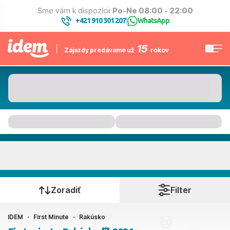
Sme vám k dispozícii
Po-Ne 08:00 - 22:00
+421 910 301 207
WhatsApp
|
15
Zájazdy predávame už
rokov
Rakúsko
Kedy cestujete?
Zoradiť
Filter
IDEM
First Minute
Rakúsko
Ako cestujete?