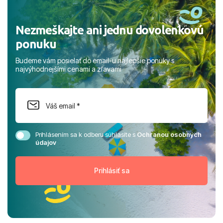
Nezmeškajte ani jednu dovolenkovú
ponuku
Budeme vám posielať do email-u najlepšie ponuky s
najvýhodnejšími cenami a zľavami
Prihlásením sa k odberu súhlasíte s
Ochranou osobných
údajov