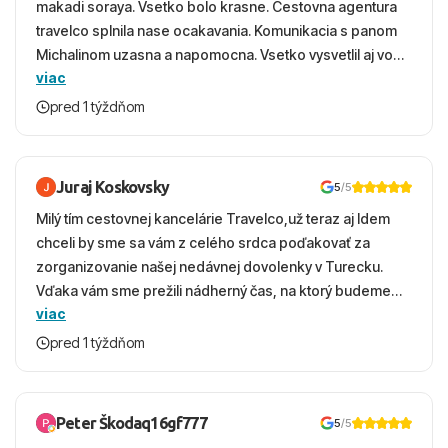
makadi soraya. Vsetko bolo krasne. Cestovna agentura
travelco splnila nase ocakavania. Komunikacia s panom
Michalinom uzasna a napomocna. Vsetko vysvetlil aj vo
viac
vecernych hodinach zaco sa ospravedlnujem. Hotel
krasny, cisty. Sluzby top. Strava, prostredie, more,
pred 1 týždňom
snorchlovanie. Dakujeme velmi pekne S pozdravom
Juraj Koskovsky
5
/5
Milý tím cestovnej kancelárie Travelco,už teraz aj Idem
chceli by sme sa vám z celého srdca poďakovať za
zorganizovanie našej nedávnej dovolenky v Turecku.
Vďaka vám sme prežili nádherný čas, na ktorý budeme
viac
ešte dlho s úsmevom spomínať. ​Všetko prebehlo
absolútne hladko – od prvotného výberu zájazdu, cez
pred 1 týždňom
ochotnú komunikáciu, až po samotný transfer a pobyt. ​
Ubytovaní sme boli v hoteli TUI Magic Life Jacaranda a
bola to trefa do čierneho! ​Čo nás dostalo najviac: ​Skvelé
Peter Škodaq16gf777
5
/5
služby a personál: Vždy usmievaví, ochotní a starostliví