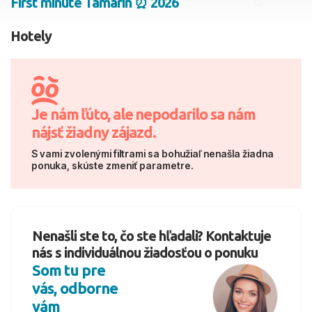
First minute Tamarin ⏰ 2026
2 dospelí, 0 deti
Hotely
Skyť
Je nám ľúto, ale nepodarilo sa nám
nájsť žiadny zájazd.
S vami zvolenými filtrami sa bohužiaľ nenašla žiadna
ponuka, skúste zmeniť parametre.
Nenašli ste to, čo ste hľadali? Kontaktuje
nás s individuálnou žiadosťou o ponuku
Som tu pre
vás, odborne
vám