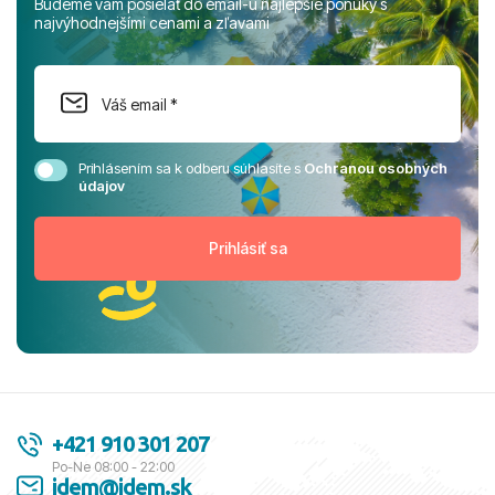
Budeme vám posielať do email-u najlepšie ponuky s
najvýhodnejšími cenami a zľavami
Prihlásením sa k odberu súhlasíte s
Ochranou osobných
údajov
+421 910 301 207
Po-Ne 08:00 - 22:00
idem@idem.sk