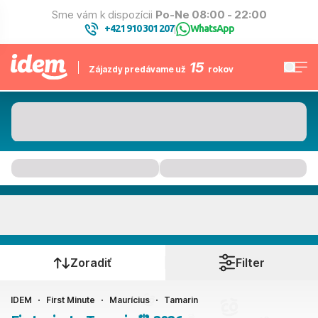
Sme vám k dispozícii
Po-Ne 08:00 - 22:00
+421 910 301 207
WhatsApp
|
15
Zájazdy predávame už
rokov
Tamarin
Kedy cestujete?
Zoradiť
Filter
IDEM
First Minute
Maurícius
Tamarin
Ako cestujete?