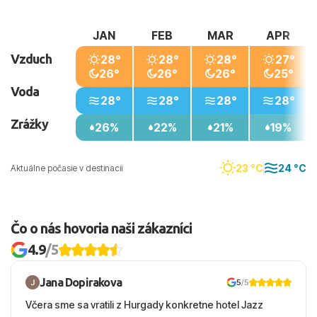
JAN
FEB
MAR
APR
Vzduch
28°
28°
28°
27°
26°
26°
26°
25°
Voda
28°
28°
28°
28°
Zrážky
26%
22%
21%
19%
23 °C
24 °C
Aktuálne počasie v destinacii
Čo o nás hovoria naši zákazníci
4.9
/5
Jana Dopirakova
5
/5
Včera sme sa vratili z Hurgady konkretne hotel Jazz