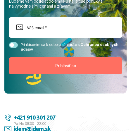
Budeme vám posielať do email-u najlepšie ponuky s
najvýhodnejšími cenami a zľavami
Prihlásením sa k odberu súhlasíte s
Ochranou osobných
údajov
+421 910 301 207
Po-Ne 08:00 - 22:00
idem@idem.sk