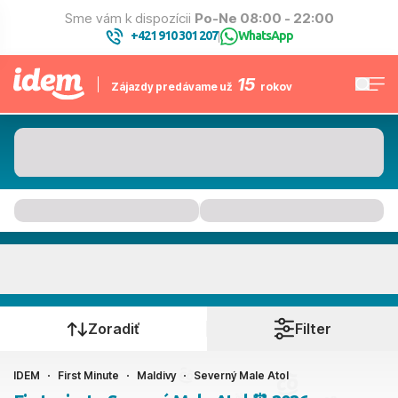
Sme vám k dispozícii
Po-Ne 08:00 - 22:00
+421 910 301 207
WhatsApp
|
15
Zájazdy predávame už
rokov
Severný Male Atol
Kedy cestujete?
Zoradiť
Filter
IDEM
First Minute
Maldivy
Severný Male Atol
Ako cestujete?