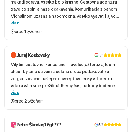
makadi soraya. Vsetko bolo krasne. Cestovna agentura
travelco splnila nase ocakavania. Komunikacia s panom
Michalinom uzasna a napomocna. Vsetko vysvetlil aj vo
viac
vecernych hodinach zaco sa ospravedlnujem. Hotel
krasny, cisty. Sluzby top. Strava, prostredie, more,
pred 1 týždňom
snorchlovanie. Dakujeme velmi pekne S pozdravom
Juraj Koskovsky
5
/5
Milý tím cestovnej kancelárie Travelco,už teraz aj Idem
chceli by sme sa vám z celého srdca poďakovať za
zorganizovanie našej nedávnej dovolenky v Turecku.
Vďaka vám sme prežili nádherný čas, na ktorý budeme
viac
ešte dlho s úsmevom spomínať. ​Všetko prebehlo
absolútne hladko – od prvotného výberu zájazdu, cez
pred 2 týždňami
ochotnú komunikáciu, až po samotný transfer a pobyt. ​
Ubytovaní sme boli v hoteli TUI Magic Life Jacaranda a
bola to trefa do čierneho! ​Čo nás dostalo najviac: ​Skvelé
Peter Škodaq16gf777
5
/5
služby a personál: Vždy usmievaví, ochotní a starostliví