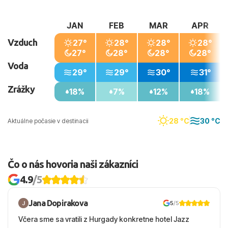
JAN
FEB
MAR
APR
Vzduch
27°
28°
28°
28°
27°
28°
28°
28°
Voda
29°
29°
30°
31°
Zrážky
18%
7%
12%
18%
28 °C
30 °C
Aktuálne počasie v destinacii
Čo o nás hovoria naši zákazníci
4.9
/5
Jana Dopirakova
5
/5
Včera sme sa vratili z Hurgady konkretne hotel Jazz