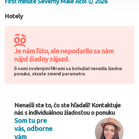
First minute Severný Male Atol ⏰ 2026
2 dospelí, 0 deti
Hotely
Skyť
Je nám ľúto, ale nepodarilo sa nám
nájsť žiadny zájazd.
S vami zvolenými filtrami sa bohužiaľ nenašla žiadna
ponuka, skúste zmeniť parametre.
Nenašli ste to, čo ste hľadali? Kontaktuje
nás s individuálnou žiadosťou o ponuku
Som tu pre
vás, odborne
vám