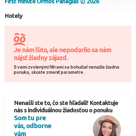
First minute Ormos Panagias ⏰ 2026
2 dospelí, 0 deti
Hotely
Skyť
Je nám ľúto, ale nepodarilo sa nám
nájsť žiadny zájazd.
S vami zvolenými filtrami sa bohužiaľ nenašla žiadna
ponuka, skúste zmeniť parametre.
Nenašli ste to, čo ste hľadali? Kontaktuje
nás s individuálnou žiadosťou o ponuku
Som tu pre
vás, odborne
vám