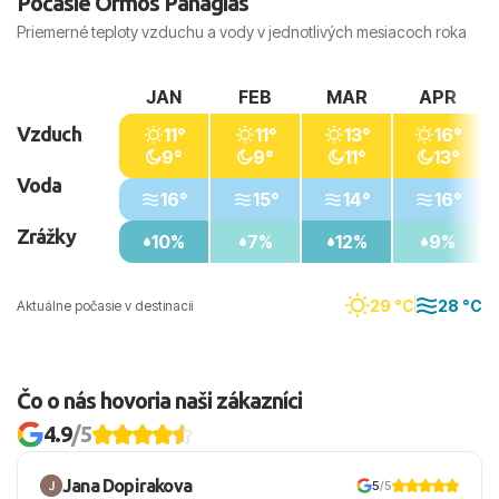
Počasie Ormos Panagias
Priemerné teploty vzduchu a vody v jednotlivých mesiacoch roka
JAN
FEB
MAR
APR
Vzduch
11°
11°
13°
16°
9°
9°
11°
13°
Voda
16°
15°
14°
16°
Zrážky
10%
7%
12%
9%
29 °C
28 °C
Aktuálne počasie v destinacii
Čo o nás hovoria naši zákazníci
4.9
/5
Jana Dopirakova
5
/5