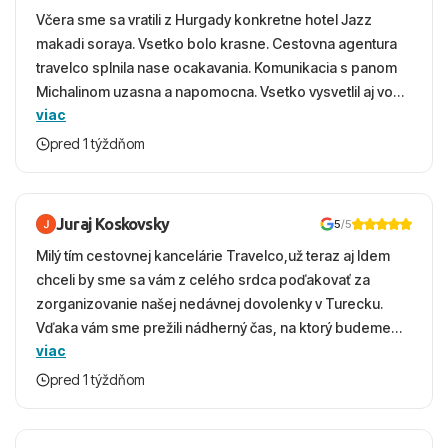
Včera sme sa vratili z Hurgady konkretne hotel Jazz
makadi soraya. Vsetko bolo krasne. Cestovna agentura
travelco splnila nase ocakavania. Komunikacia s panom
Michalinom uzasna a napomocna. Vsetko vysvetlil aj vo
viac
vecernych hodinach zaco sa ospravedlnujem. Hotel
krasny, cisty. Sluzby top. Strava, prostredie, more,
pred 1 týždňom
snorchlovanie. Dakujeme velmi pekne S pozdravom
Juraj Koskovsky
5
/5
Milý tím cestovnej kancelárie Travelco,už teraz aj Idem
chceli by sme sa vám z celého srdca poďakovať za
zorganizovanie našej nedávnej dovolenky v Turecku.
Vďaka vám sme prežili nádherný čas, na ktorý budeme
viac
ešte dlho s úsmevom spomínať. ​Všetko prebehlo
absolútne hladko – od prvotného výberu zájazdu, cez
pred 1 týždňom
ochotnú komunikáciu, až po samotný transfer a pobyt. ​
Ubytovaní sme boli v hoteli TUI Magic Life Jacaranda a
bola to trefa do čierneho! ​Čo nás dostalo najviac: ​Skvelé