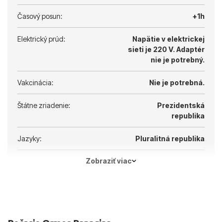
Časový posun:
+1h
Elektrický prúd:
Napätie v elektrickej
sieti je 220 V.
Adaptér
nie je potrebný.
Vakcinácia:
Nie je potrebná.
Štátne zriadenie:
Prezidentská
republika
Jazyky:
Pluralitná republika
Zobraziť viac
Hlavné mesto:
Atény