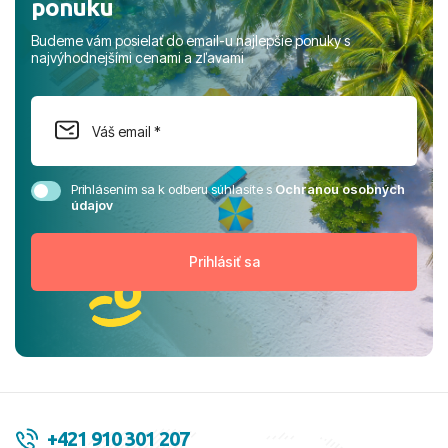
ponuku
Budeme vám posielať do email-u najlepšie ponuky s
najvýhodnejšími cenami a zľavami
Prihlásením sa k odberu súhlasíte s
Ochranou osobných
údajov
+421 910 301 207