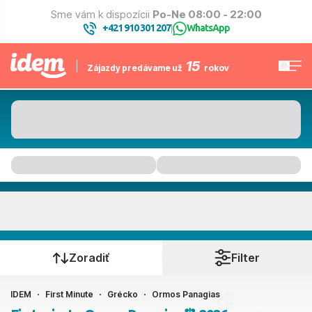
Sme vám k dispozícii
Po-Ne 08:00 - 22:00
+421 910 301 207
WhatsApp
|
15
Zájazdy predávame už
rokov
Ormos Panagias
Kedy cestujete?
Zoradiť
Filter
IDEM
First Minute
Grécko
Ormos Panagias
Ako cestujete?