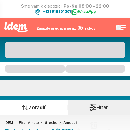
Sme vám k dispozícii
Po-Ne 08:00 - 22:00
+421 910 301 207
WhatsApp
|
15
Zájazdy predávame už
rokov
Amoudi
Kedy cestujete?
Zoradiť
Filter
IDEM
First Minute
Grécko
Amoudi
Ako cestujete?