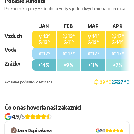
Počasie Amoudi
Priemerné teploty vzduchu a vody v jednotlivých mesiacoch roka
JAN
FEB
MAR
APR
Vzduch
13°
13°
14°
17°
12°
11°
12°
14°
Voda
17°
17°
17°
17°
Zrážky
14%
9%
11%
7%
29 °C
27 °C
Aktuálne počasie v destinacii
Čo o nás hovoria naši zákazníci
4.9
/5
Jana Dopirakova
5
/5