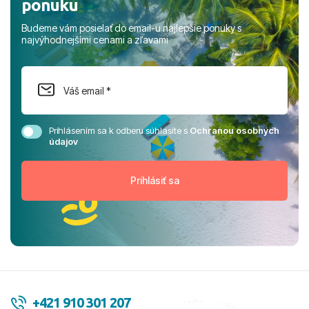
ponuku
Budeme vám posielať do email-u najlepšie ponuky s
najvýhodnejšími cenami a zľavami
Prihlásením sa k odberu súhlasíte s
Ochranou osobných
údajov
+421 910 301 207