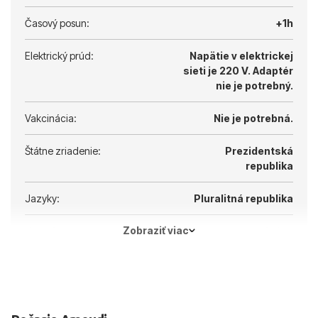
Časový posun:
+1h
Elektrický prúd:
Napätie v elektrickej
sieti je 220 V.
Adaptér
nie je potrebný.
Vakcinácia:
Nie je potrebná.
Štátne zriadenie:
Prezidentská
republika
Jazyky:
Pluralitná republika
Zobraziť viac
Hlavné mesto:
Atény