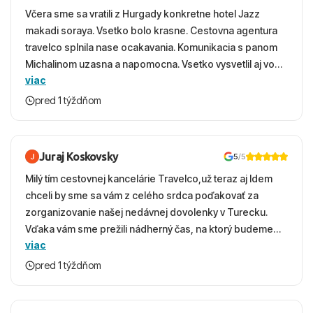
Včera sme sa vratili z Hurgady konkretne hotel Jazz
makadi soraya. Vsetko bolo krasne. Cestovna agentura
travelco splnila nase ocakavania. Komunikacia s panom
Michalinom uzasna a napomocna. Vsetko vysvetlil aj vo
viac
vecernych hodinach zaco sa ospravedlnujem. Hotel
krasny, cisty. Sluzby top. Strava, prostredie, more,
pred 1 týždňom
snorchlovanie. Dakujeme velmi pekne S pozdravom
Juraj Koskovsky
5
/5
Milý tím cestovnej kancelárie Travelco,už teraz aj Idem
chceli by sme sa vám z celého srdca poďakovať za
zorganizovanie našej nedávnej dovolenky v Turecku.
Vďaka vám sme prežili nádherný čas, na ktorý budeme
viac
ešte dlho s úsmevom spomínať. ​Všetko prebehlo
absolútne hladko – od prvotného výberu zájazdu, cez
pred 1 týždňom
ochotnú komunikáciu, až po samotný transfer a pobyt. ​
Ubytovaní sme boli v hoteli TUI Magic Life Jacaranda a
bola to trefa do čierneho! ​Čo nás dostalo najviac: ​Skvelé