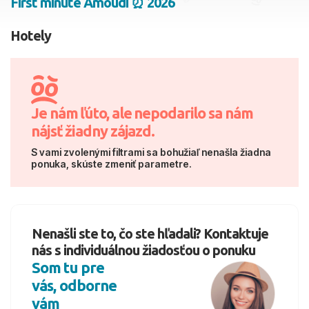
First minute Amoudi ⏰ 2026
2 dospelí, 0 deti
Hotely
Skyť
Je nám ľúto, ale nepodarilo sa nám
nájsť žiadny zájazd.
S vami zvolenými filtrami sa bohužiaľ nenašla žiadna
ponuka, skúste zmeniť parametre.
Nenašli ste to, čo ste hľadali? Kontaktuje
nás s individuálnou žiadosťou o ponuku
Som tu pre
vás, odborne
vám