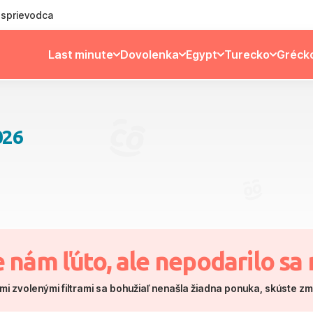
ý sprievodca
Last minute
Dovolenka
Egypt
Turecko
Gréck
026
e nám ľúto, ale nepodarilo sa 
mi zvolenými filtrami sa bohužiaľ nenašla žiadna ponuka, skúste z