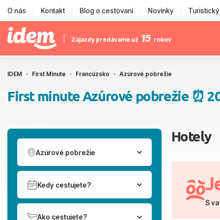
O nás
Kontakt
Blog o cestovaní
Novinky
Turistick
15
Zájazdy predávame už
rokov
IDEM
First Minute
Francúzsko
Azúrové pobrežie
First minute Azúrové pobrežie ⏰ 2
Hotely
Azúrové pobrežie
J
Kedy cestujete?
S va
Ako cestujete?