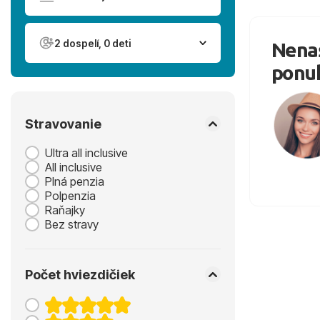
2 dospelí, 0 deti
Nenaš
ponu
Stravovanie
Ultra all inclusive
All inclusive
Plná penzia
Polpenzia
Raňajky
Bez stravy
Počet hviezdičiek