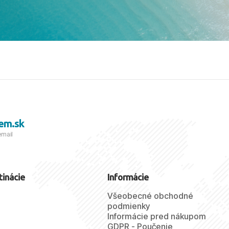
viezdičkou. ​Už teraz sa
 s nami vyrazíte nabudúce!
 skvelé spomienky. ​S
a prianím mnohých ďalších
lientov, Juraj s rodinou.
em.sk
email
tinácie
Informácie
Všeobecné obchodné
podmienky
Informácie pred nákupom
GDPR - Poučenie