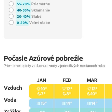
55-70%
Priemerné
40-55%
Sklamanie
20-40%
Slabé
0-20%
Veľmi slabé
Počasie Azúrové pobrežie
Priemerné teploty vzduchu a vody v jednotlivých mesiacoch roka
JAN
FEB
MAR
Vzduch
10°
12°
13°
7°
8°
10°
Voda
15°
14°
14°
Zrážky