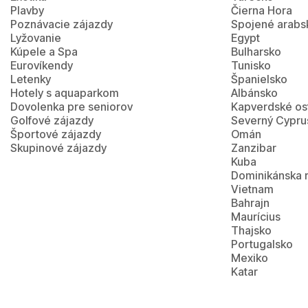
Plavby
Čierna Hora
Poznávacie zájazdy
Spojené arabs
Lyžovanie
Egypt
Kúpele a Spa
Bulharsko
Eurovíkendy
Tunisko
Letenky
Španielsko
Hotely s aquaparkom
Albánsko
Dovolenka pre seniorov
Kapverdské os
Golfové zájazdy
Severný Cypru
Športové zájazdy
Omán
Skupinové zájazdy
Zanzibar
Kuba
Dominikánska 
Vietnam
Bahrajn
Maurícius
Thajsko
Portugalsko
Mexiko
Katar