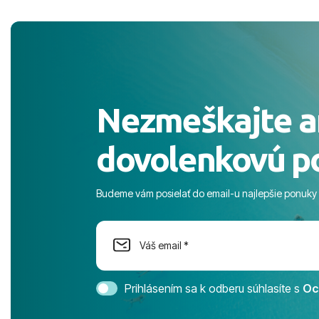
pobyt. ​Ubyt
Magic Life J
čierneho! ​Č
služby a pe
ochotní a sta
Výborné, pe
Nezmeškajte a
celého dňa. 
prostredie,
dovolenkovú p
s pozvoľný
more. ​Prog
športové akt
Budeme vám posielať do email-u najlepšie ponuky
na moment n
dostatok pri
Cestovnú ka
Magic Life 
svedomím o
bezstarostn
Prihlásením sa k odberu súhlasíte s
Oc
úrovni. Vše