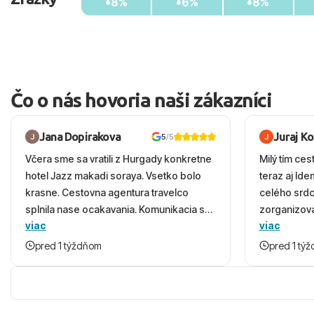
8%
6%
8%
Čo o nás hovoria naši zákazníci
Jana Dopirakova
Juraj K
5
/5
Včera sme sa vratili z Hurgady konkretne
Milý tím ces
hotel Jazz makadi soraya. Vsetko bolo
teraz aj Id
krasne. Cestovna agentura travelco
celého srd
splnila nase ocakavania. Komunikacia s
zorganizova
viac
viac
panom Michalinom uzasna a napomocna.
dovolenky 
Vsetko vysvetlil aj vo vecernych hodinach
prežili nád
pred 1 týždňom
pred 1 tý
zaco sa ospravedlnujem. Hotel krasny,
ešte dlho s
cisty. Sluzby top. Strava, prostredie,
prebehlo ab
more, snorchlovanie. Dakujeme velmi
prvotného v
pekne S pozdravom
komunikáciu