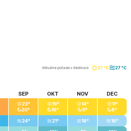
27 °C
27 °C
Aktuálne počasie v destinacii
SEP
OKT
NOV
DEC
°
23°
19°
14°
11°
20°
16°
11°
8°
°
24°
21°
18°
16°