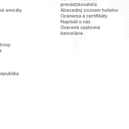
prevádzkovateľa
ké emiráty
Abecedný zoznam hotelov
Ocenenia a certifikáty
Napísali o nás
Overené cestovné
kancelárie
trovy
s
republika