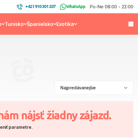
Po-Ne 08:00 - 22:00
+421 910 301 207
WhatsApp
o
Tunisko
Španielsko
Exotika
nám nájsť žiadny zájazd.
meniť parametre.