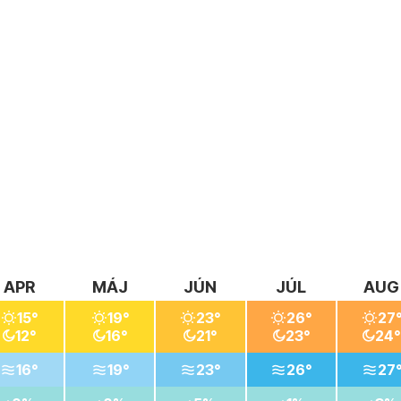
APR
MÁJ
JÚN
JÚL
AUG
15°
19°
23°
26°
27
12°
16°
21°
23°
24°
16°
19°
23°
26°
27