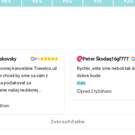
8%
8%
5%
1%
3%
oskovsky
Peter Škodaq16gf777
5
/5
tovnej kancelárie Travelco,už
Rychlo ,ešte sme neboli tak d
em chceli by sme sa vám z
dobre bude
viac
ca poďakovať za
nie našej nedávnej
pred 2 týždňami
v Turecku. Vďaka vám sme
herný čas, na ktorý budeme
ždňom
 úsmevom spomínať. ​Všetko
solútne hladko – od
Zobraziť ďalšie
ýberu zájazdu, cez ochotnú
, až po samotný transfer a