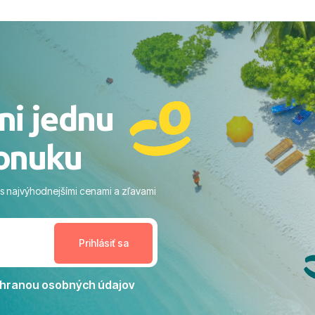
ovaní sme boli v hoteli TUI
acaranda a bola to trefa do
o nás dostalo najviac: ​Skvelé
rsonál: Vždy usmievaví,
rostliví ľudia. ​Gastro zážitok:
stré a čerstvé jedlo počas
ni jednu
​Areál a pláž: Nádherné, čisté
 veľa zelene a udržiavaná pláž
onuku
m vstupom do mora a teple
ram: Skvelé animácie a
ivity, pri ktorých sa človek ani
 s najvýhodnejšími cenami a zľavami
enudil, no zároveň bol
estoru na dokonalý relax. ​
nceláriu Travelco aj hotel TUI
Jacaranda môžeme s čistým
dporučiť každému, kto hľadá
ú dovolenku na vysokej
hranou osobných údajov
tko bolo zabezpečené na