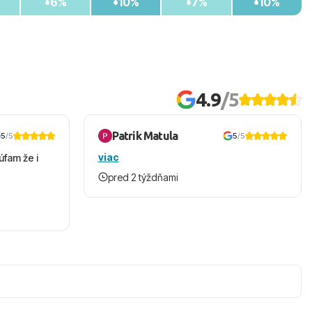
6%
10%
7%
10%
4.9
/5
Patrik Matula
5
/5
5
/5
viac
úfam že i
pred 2 týždňami