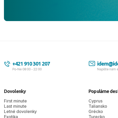
jednotku s h
tešíme, kam
Ďakujeme za
pozdravom 
spokojných k
+421 910 301 207
idem@id
Po-Ne 08:00 - 22:00
Napíšte nám 
Dovolenky
Populárne des
First minute
Cyprus
Last minute
Taliansko
Letné dovolenky
Grécko
Exotika
Turecko