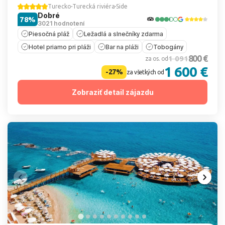
Turecko
Turecká riviéra
Side
Dobré
78%
3021 hodnotení
Piesočná pláž
Ležadlá a slnečníky zdarma
Hotel priamo pri pláži
Bar na pláži
Tobogány
800 €
1 091
za os. od
1 600 €
-27%
za všetkých od
Zobraziť detail zájazdu