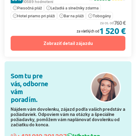
10589 hodnotení
Piesočná pláž
Ležadlá a slnečníky zdarma
Hotel priamo pri pláži
Bar na pláži
Tobogány
760 €
za os. od
1 520 €
za všetkých od
Zobraziť detail zájazdu
Som tu pre
vás, odborne
vám
poradím.
Nájdem vám dovolenku, zájazd podľa vašich predstáv a
požiadaviek. Odpoviem vám na otázky a špeciálne
požiadavky, pomôžem vám naplánovať dovolenku od
začiatku do konca.