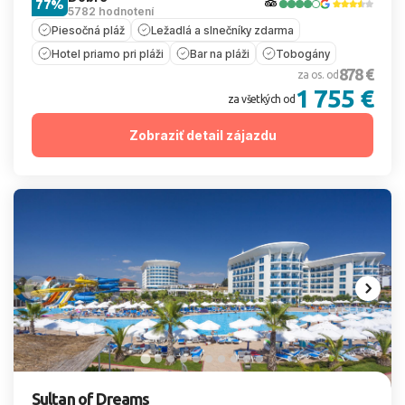
77%
5782 hodnotení
Piesočná pláž
Ležadlá a slnečníky zdarma
Hotel priamo pri pláži
Bar na pláži
Tobogány
878 €
za os. od
1 755 €
za všetkých od
Zobraziť detail zájazdu
Sultan of Dreams