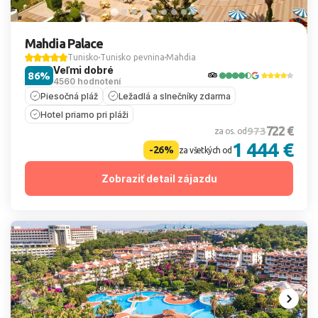
Mahdia Palace
Tunisko
Tunisko pevnina
Mahdia
Veľmi dobré
86%
4560 hodnotení
Piesočná pláž
Ležadlá a slnečníky zdarma
Hotel priamo pri pláži
722 €
973
za os. od
1 444 €
-26%
za všetkých od
Zobraziť detail zájazdu