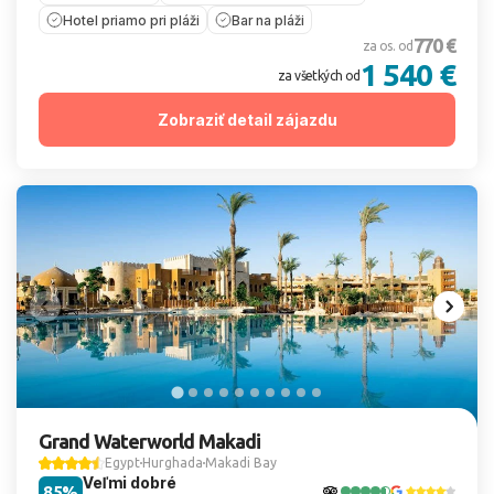
Hotel priamo pri pláži
Bar na pláži
770 €
za os. od
1 540 €
za všetkých od
Zobraziť detail zájazdu
Grand Waterworld Makadi
Egypt
Hurghada
Makadi Bay
Veľmi dobré
85%