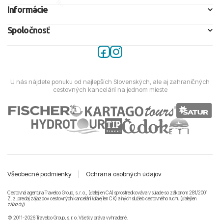
Informácie
Spoločnosť
U nás nájdete ponuku od najlepších Slovenských, ale aj zahraničných
cestovných kancelárií na jednom mieste
Všeobecné podmienky
|
Ochrana osobných údajov
Cestovná agentúra Travelco Group, s. r. o., (ďalej len CA) sprostredkováva v súlade so zákonom 281/2001
Z. z. predaj zájazdov cestovných kancelárii (ďalej len CK) a iných služieb cestovného ruchu (ďalej len
zájazdy).
© 2011-2026 Travelco Group, s. r. o. Všetky práva vyhradené.