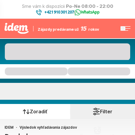
Sme vám k dispozícii
Po-Ne 08:00 - 22:00
+421 910 301 207
WhatsApp
|
15
Zájazdy predávame už
rokov
Kam to bude
Kedy cestujete?
Zoradiť
Filter
IDEM
Výsledok vyhľadávania zájazdov
Bratislava, Košice, Piešťany, Poprad