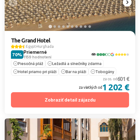
The Grand Hotel
Egypt
Hurghada
Priemerné
70%
1159 hodnotení
Piesočná pláž
Ležadlá a slnečníky zdarma
Hotel priamo pri pláži
Bar na pláži
Tobogány
601 €
za os. od
1 202 €
za všetkých od
Zobraziť detail zájazdu