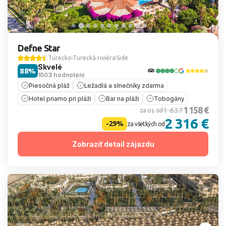
Defne Star
Turecko
Turecká riviéra
Side
Skvelé
88%
1503 hodnotení
Piesočná pláž
Ležadlá a slnečníky zdarma
Hotel priamo pri pláži
Bar na pláži
Tobogány
1 158 €
1 637
za os. od
2 316 €
-29%
za všetkých od
Zobraziť detail zájazdu