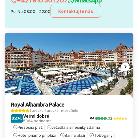
+421 910 301 207
WhatsApp
Kontaktujte nás
Po-Ne 08:00 - 22:00
Royal Alhambra Palace
Turecko
Turecká riviéra
Side
Veľmi dobré
84%
5364 hodnotení
Piesočná pláž
Ležadlá a slnečníky zdarma
Hotel priamo pri pláži
Bar na pláži
Tobogány