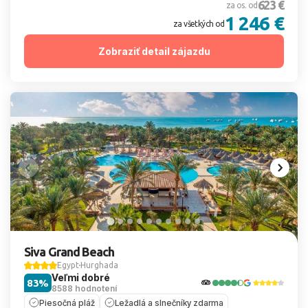
623 €
za os. od
1 246 €
za všetkých od
Zobraziť detail zájazdu
Siva Grand Beach
Egypt
Hurghada
Veľmi dobré
83%
8588 hodnotení
Piesočná pláž
Ležadlá a slnečníky zdarma