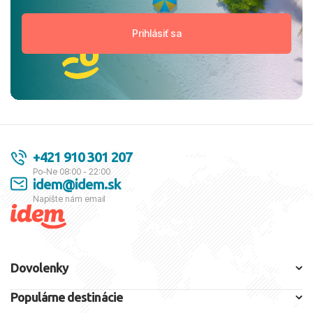
+421 910 301 207
Po-Ne 08:00 - 22:00
idem@idem.sk
Napíšte nám email
Dovolenky
Populárne destinácie