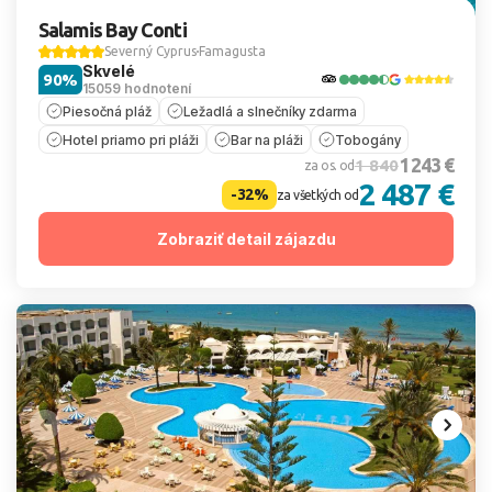
Salamis Bay Conti
Severný Cyprus
Famagusta
Skvelé
90%
15059 hodnotení
Piesočná pláž
Ležadlá a slnečníky zdarma
Hotel priamo pri pláži
Bar na pláži
Tobogány
1 243 €
1 840
za os. od
2 487 €
-32%
za všetkých od
Zobraziť detail zájazdu