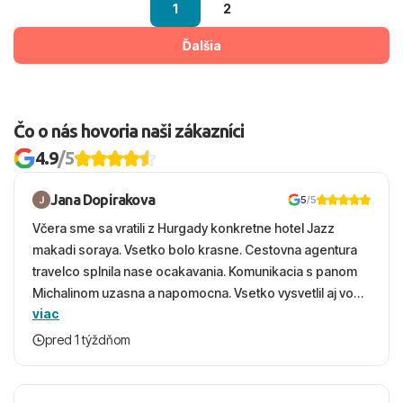
1
2
Ďalšia
Čo o nás hovoria naši zákazníci
4.9
/5
Jana Dopirakova
5
/5
Včera sme sa vratili z Hurgady konkretne hotel Jazz
makadi soraya. Vsetko bolo krasne. Cestovna agentura
travelco splnila nase ocakavania. Komunikacia s panom
Michalinom uzasna a napomocna. Vsetko vysvetlil aj vo
viac
vecernych hodinach zaco sa ospravedlnujem. Hotel
krasny, cisty. Sluzby top. Strava, prostredie, more,
pred 1 týždňom
snorchlovanie. Dakujeme velmi pekne S pozdravom