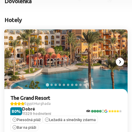
Dovolenka
2 dospelí, 0 deti
Hotely
Skyť
The Grand Resort
Egypt
Hurghada
Dobré
80%
11329 hodnotení
Piesočná pláž
Ležadlá a slnečníky zdarma
Bar na pláži