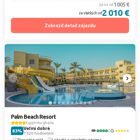
1 005 €
za os. od
2 010 €
za všetkých od
Zobraziť detail zájazdu
Palm Beach Resort
Egypt
Hurghada
Veľmi dobré
83%
7320 hodnotení
Piesočná pláž
Ležadlá a slnečníky zdarma