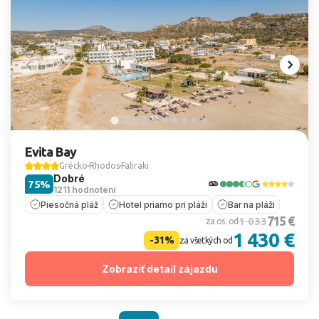
Evita Bay
Grécko
Rhodos
Faliraki
Dobré
75%
1211 hodnotení
Piesočná pláž
Hotel priamo pri pláži
Bar na pláži
715 €
1 033
za os. od
1 430 €
-31%
za všetkých od
Zobraziť detail zájazdu