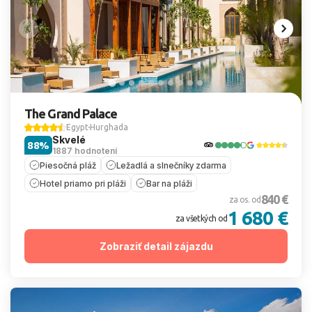
The Grand Palace
Egypt
Hurghada
Skvelé
88%
1887 hodnotení
Piesočná pláž
Ležadlá a slnečníky zdarma
Hotel priamo pri pláži
Bar na pláži
840 €
za os. od
1 680 €
za všetkých od
Zobraziť detail zájazdu