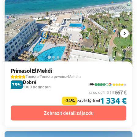
Primasol El Mehdi
Tunisko
Tunisko pevnina
Mahdia
Dobré
75%
1303 hodnotení
667 €
1 015
za os. od
1 334 €
-34%
za všetkých od
Zobraziť detail zájazdu