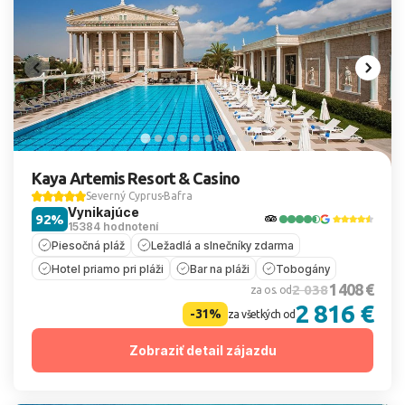
Kaya Artemis Resort & Casino
Severný Cyprus
Bafra
Vynikajúce
92%
15384 hodnotení
Piesočná pláž
Ležadlá a slnečníky zdarma
Hotel priamo pri pláži
Bar na pláži
Tobogány
1 408 €
2 038
za os. od
2 816 €
-31%
za všetkých od
Zobraziť detail zájazdu