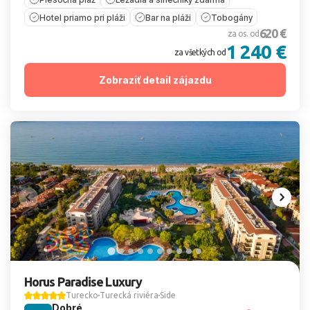
Hotel priamo pri pláži
Bar na pláži
Tobogány
620 €
za os. od
1 240 €
za všetkých od
Zobraziť detail zájazdu
Horus Paradise Luxury
Turecko
Turecká riviéra
Side
Dobré