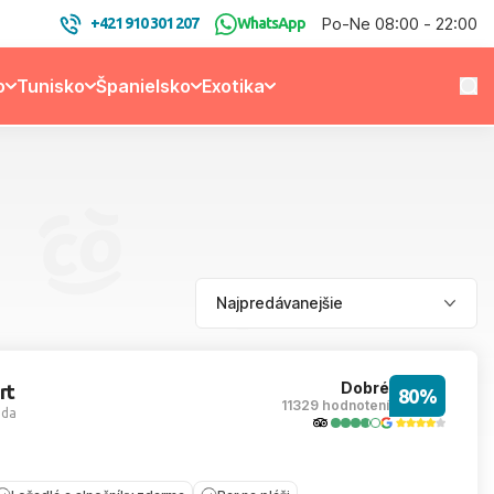
Po-Ne 08:00 - 22:00
+421 910 301 207
WhatsApp
o
Tunisko
Španielsko
Exotika
Dobré
rt
80%
11329 hodnotení
ada