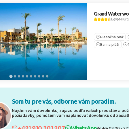
Grand Waterwo
Egypt
Hurg
Piesočná pláž
Bar na pláži
Som tu pre vás, odborne vám poradím.
Nájdem vám dovolenku, zájazd podľa vašich predstáv a pož
požiadavky, pomôžem vám naplánovať dovolenku od začiat
+421 910 301 207
WhatsApp
Po-Ne 08:00 - 22