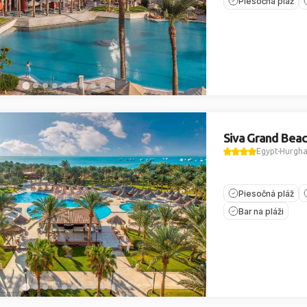
Piesočná pláž
Siva Grand Bea
Egypt
Hurgh
Piesočná pláž
Bar na pláži