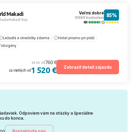
Veľmi dobré
rld Makadi
85%
10589 hodnotení
hada
Makadi Bay
Ležadlá a slnečníky zdarma
Hotel priamo pri pláži
Tobogány
760 €
za os. od
Zobraziť detail zájazdu
1 520 €
za všetkých od
iadaviek. Odpoviem vám na otázky a špeciálne
ku do konca.
Kontaktujte nás
:00