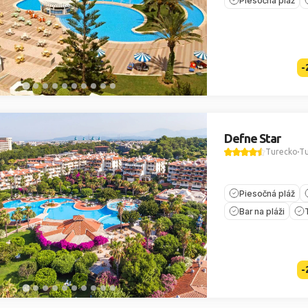
Piesočná pláž
-
Defne Star
Turecko
Tu
Piesočná pláž
Bar na pláži
-