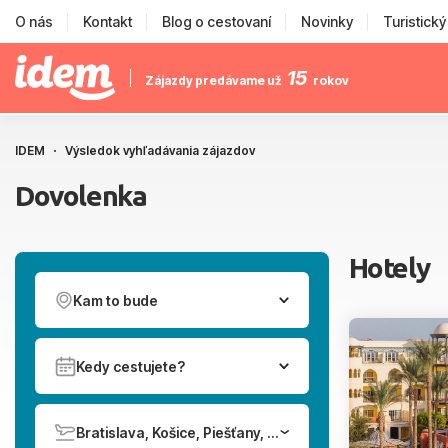
O nás
Kontakt
Blog o cestovaní
Novinky
Turistick
15
Zájazdy predávame už
rokov
IDEM
Výsledok vyhľadávania zájazdov
Dovolenka
Hotely
Kam to bude
Kedy cestujete?
Bratislava, Košice, Piešťany, Poprad