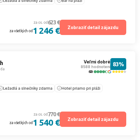
Ležadlá a slnečníky zdarma
Bar na pláži
623 €
za os. od
Zobraziť detail zájazdu
1 246 €
za všetkých od
Veľmi dobré
ch
83%
8588 hodnotení
ada
Ležadlá a slnečníky zdarma
Hotel priamo pri pláži
770 €
za os. od
Zobraziť detail zájazdu
1 540 €
za všetkých od