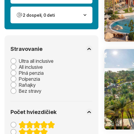
2 dospelí, 0 deti
Stravovanie
Ultra all inclusive
All inclusive
Plná penzia
Polpenzia
Raňajky
Bez stravy
Počet hviezdičiek