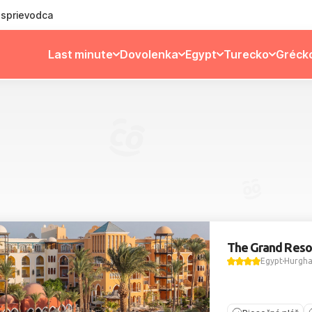
ý sprievodca
Last minute
Dovolenka
Egypt
Turecko
Gréck
The Grand Reso
Egypt
Hurgh