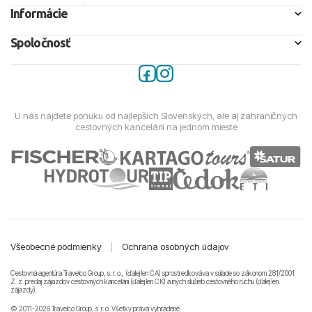
Informácie
Spoločnosť
U nás nájdete ponuku od najlepších Slovenských, ale aj zahraničných
cestovných kancelárií na jednom mieste
Všeobecné podmienky
|
Ochrana osobných údajov
Cestovná agentúra Travelco Group, s. r. o., (ďalej len CA) sprostredkováva v súlade so zákonom 281/2001
Z. z. predaj zájazdov cestovných kancelárii (ďalej len CK) a iných služieb cestovného ruchu (ďalej len
zájazdy).
© 2011-2026 Travelco Group, s. r. o. Všetky práva vyhradené.