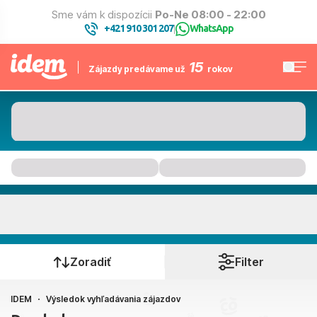
Sme vám k dispozícii
Po-Ne 08:00 - 22:00
+421 910 301 207
WhatsApp
|
15
Zájazdy predávame už
rokov
Kam to bude
Kedy cestujete?
Zoradiť
Filter
IDEM
Výsledok vyhľadávania zájazdov
Bratislava, Košice, Piešťany, Poprad