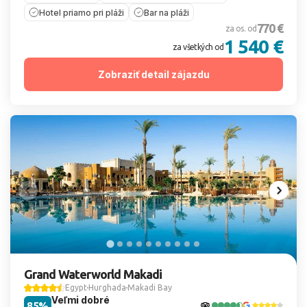
Hotel priamo pri pláži
Bar na pláži
770 €
za os. od
1 540 €
za všetkých od
Zobraziť detail zájazdu
Grand Waterworld Makadi
Egypt
Hurghada
Makadi Bay
Veľmi dobré
85%