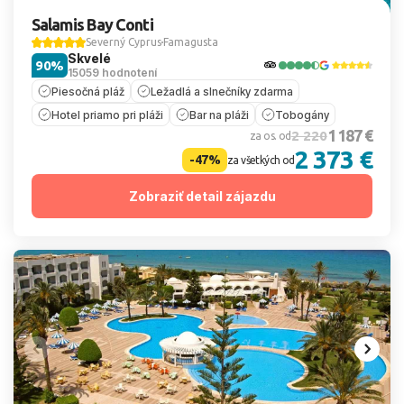
Salamis Bay Conti
Severný Cyprus
Famagusta
Skvelé
90%
15059 hodnotení
Piesočná pláž
Ležadlá a slnečníky zdarma
Hotel priamo pri pláži
Bar na pláži
Tobogány
1 187 €
2 220
za os. od
2 373 €
-47%
za všetkých od
Zobraziť detail zájazdu