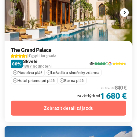
The Grand Palace
Egypt
Hurghada
Skvelé
88%
1887 hodnotení
Piesočná pláž
Ležadlá a slnečníky zdarma
Hotel priamo pri pláži
Bar na pláži
840 €
za os. od
1 680 €
za všetkých od
Zobraziť detail zájazdu