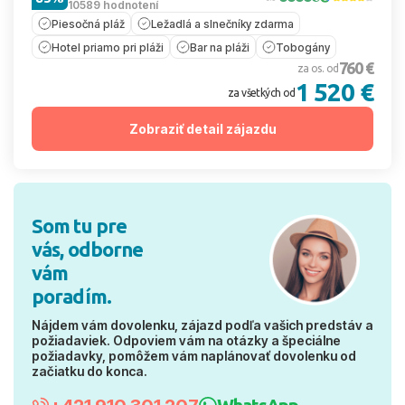
10589 hodnotení
Piesočná pláž
Ležadlá a slnečníky zdarma
Hotel priamo pri pláži
Bar na pláži
Tobogány
760 €
za os. od
1 520 €
za všetkých od
Zobraziť detail zájazdu
Som tu pre
vás, odborne
vám
poradím.
Nájdem vám dovolenku, zájazd podľa vašich predstáv a
požiadaviek. Odpoviem vám na otázky a špeciálne
požiadavky, pomôžem vám naplánovať dovolenku od
začiatku do konca.