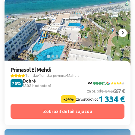
Primasol El Mehdi
Tunisko
Tunisko pevnina
Mahdia
Dobré
75%
1303 hodnotení
667 €
1 015
za os. od
1 334 €
-34%
za všetkých od
Zobraziť detail zájazdu