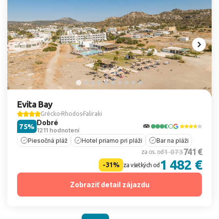
Evita Bay
Grécko
Rhodos
Faliraki
Dobré
75%
1211 hodnotení
Piesočná pláž
Hotel priamo pri pláži
Bar na pláži
741 €
1 073
za os. od
1 482 €
-31%
za všetkých od
Zobraziť detail zájazdu