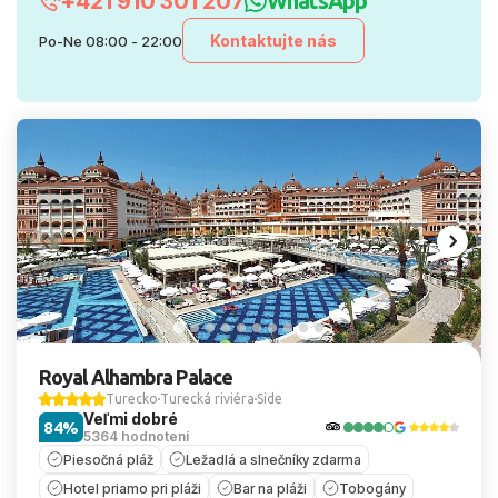
+421 910 301 207
WhatsApp
Kontaktujte nás
Po-Ne 08:00 - 22:00
Royal Alhambra Palace
Turecko
Turecká riviéra
Side
Veľmi dobré
84%
5364 hodnotení
Piesočná pláž
Ležadlá a slnečníky zdarma
Hotel priamo pri pláži
Bar na pláži
Tobogány