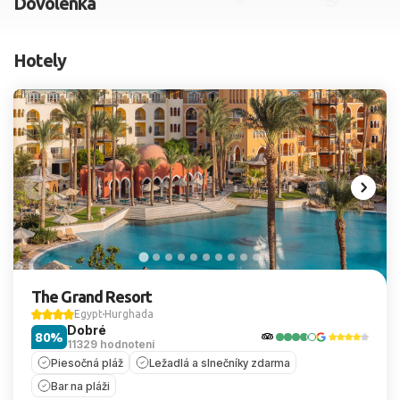
Dovolenka
2 dospelí, 0 deti
Hotely
Skyť
The Grand Resort
Egypt
Hurghada
Dobré
80%
11329 hodnotení
Piesočná pláž
Ležadlá a slnečníky zdarma
Bar na pláži