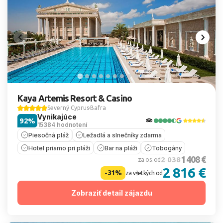
Kaya Artemis Resort & Casino
Severný Cyprus
Bafra
Vynikajúce
92%
15384 hodnotení
Piesočná pláž
Ležadlá a slnečníky zdarma
Hotel priamo pri pláži
Bar na pláži
Tobogány
1 408 €
2 038
za os. od
2 816 €
-31%
za všetkých od
Zobraziť detail zájazdu