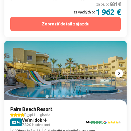
981 €
za os. od
1 962 €
za všetkých od
Zobraziť detail zájazdu
Palm Beach Resort
Egypt
Hurghada
Veľmi dobré
83%
7320 hodnotení
Piesočná pláž
Ležadlá a slnečníky zdarma