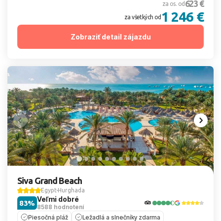
623 €
za os. od
1 246 €
za všetkých od
Zobraziť detail zájazdu
Siva Grand Beach
Egypt
Hurghada
Veľmi dobré
83%
8588 hodnotení
Piesočná pláž
Ležadlá a slnečníky zdarma