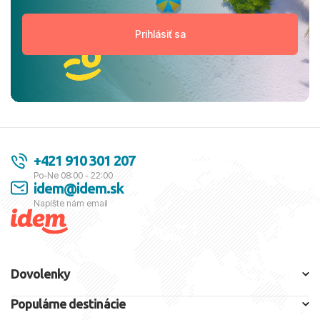
+421 910 301 207
Po-Ne 08:00 - 22:00
idem@idem.sk
Napíšte nám email
Dovolenky
Populárne destinácie