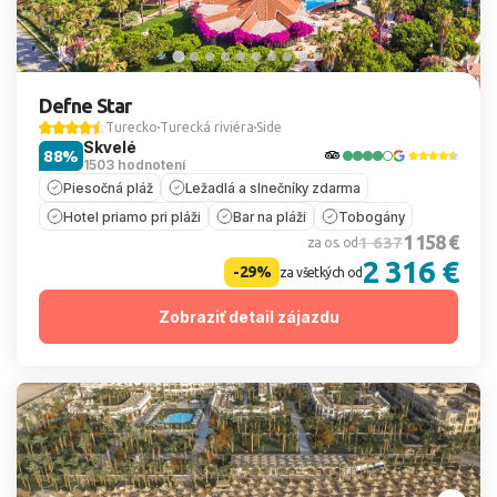
Defne Star
Turecko
Turecká riviéra
Side
Skvelé
88%
1503 hodnotení
Piesočná pláž
Ležadlá a slnečníky zdarma
Hotel priamo pri pláži
Bar na pláži
Tobogány
1 158 €
1 637
za os. od
2 316 €
-29%
za všetkých od
Zobraziť detail zájazdu