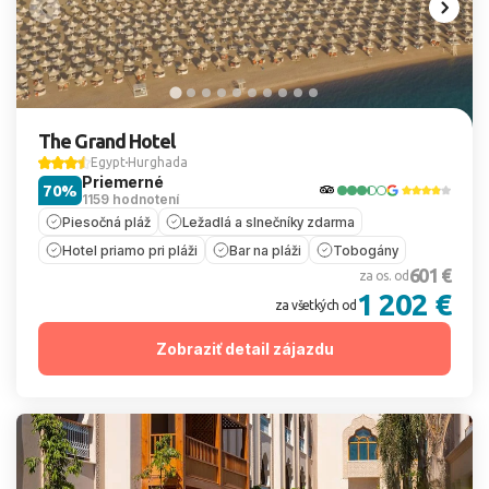
The Grand Hotel
Egypt
Hurghada
Priemerné
70%
1159 hodnotení
Piesočná pláž
Ležadlá a slnečníky zdarma
Hotel priamo pri pláži
Bar na pláži
Tobogány
601 €
za os. od
1 202 €
za všetkých od
Zobraziť detail zájazdu