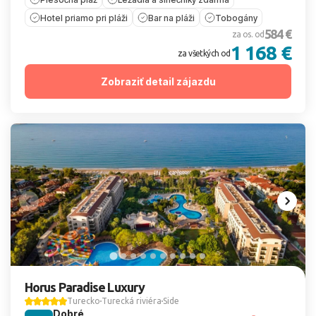
Hotel priamo pri pláži
Bar na pláži
Tobogány
584 €
za os. od
1 168 €
za všetkých od
Zobraziť detail zájazdu
Horus Paradise Luxury
Turecko
Turecká riviéra
Side
Dobré