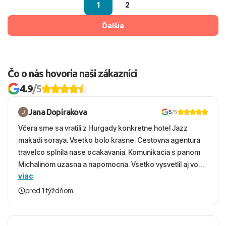
1
2
Ďalšia
Čo o nás hovoria naši zákazníci
4.9
/5
Jana Dopirakova
5
/5
Včera sme sa vratili z Hurgady konkretne hotel Jazz
makadi soraya. Vsetko bolo krasne. Cestovna agentura
travelco splnila nase ocakavania. Komunikacia s panom
Michalinom uzasna a napomocna. Vsetko vysvetlil aj vo
viac
vecernych hodinach zaco sa ospravedlnujem. Hotel
krasny, cisty. Sluzby top. Strava, prostredie, more,
pred 1 týždňom
snorchlovanie. Dakujeme velmi pekne S pozdravom