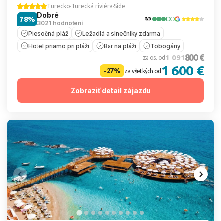
Turecko
Turecká riviéra
Side
Dobré
78%
3021 hodnotení
Piesočná pláž
Ležadlá a slnečníky zdarma
Hotel priamo pri pláži
Bar na pláži
Tobogány
800 €
1 091
za os. od
1 600 €
-27%
za všetkých od
Zobraziť detail zájazdu