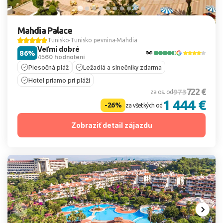
Mahdia Palace
Tunisko
Tunisko pevnina
Mahdia
Veľmi dobré
86%
4560 hodnotení
Piesočná pláž
Ležadlá a slnečníky zdarma
Hotel priamo pri pláži
722 €
973
za os. od
1 444 €
-26%
za všetkých od
Zobraziť detail zájazdu