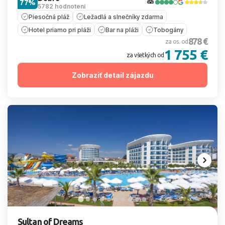
77%
5782 hodnotení
Piesočná pláž
Ležadlá a slnečníky zdarma
Hotel priamo pri pláži
Bar na pláži
Tobogány
878 €
za os. od
1 755 €
za všetkých od
Zobraziť detail zájazdu
Sultan of Dreams