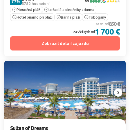
77%
5782 hodnotení
Piesočná pláž
Ležadlá a slnečníky zdarma
Hotel priamo pri pláži
Bar na pláži
Tobogány
850 €
za os. od
1 700 €
za všetkých od
Zobraziť detail zájazdu
Sultan of Dreams