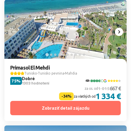
Primasol El Mehdi
Tunisko
Tunisko pevnina
Mahdia
Dobré
75%
1303 hodnotení
667 €
1 015
za os. od
1 334 €
-34%
za všetkých od
Zobraziť detail zájazdu