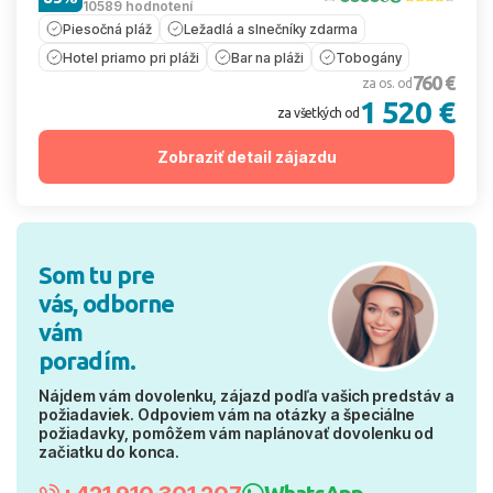
10589 hodnotení
Piesočná pláž
Ležadlá a slnečníky zdarma
Hotel priamo pri pláži
Bar na pláži
Tobogány
760 €
za os. od
1 520 €
za všetkých od
Zobraziť detail zájazdu
Som tu pre
vás, odborne
vám
poradím.
Nájdem vám dovolenku, zájazd podľa vašich predstáv a
požiadaviek. Odpoviem vám na otázky a špeciálne
požiadavky, pomôžem vám naplánovať dovolenku od
začiatku do konca.