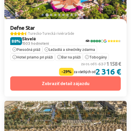
Defne Star
Turecko
Turecká riviéra
Side
Skvelé
88%
1503 hodnotení
Piesočná pláž
Ležadlá a slnečníky zdarma
Hotel priamo pri pláži
Bar na pláži
Tobogány
1 158 €
1 637
za os. od
2 316 €
-29%
za všetkých od
Zobraziť detail zájazdu