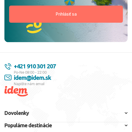
+421 910 301 207
Po-Ne 08:00 - 22:00
idem@idem.sk
Napíšte nám email
Dovolenky
Populárne destinácie