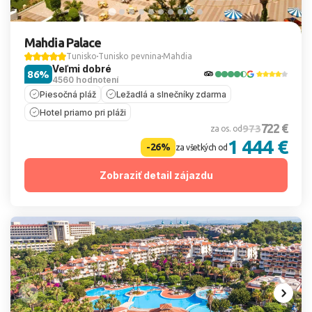
Mahdia Palace
Tunisko
Tunisko pevnina
Mahdia
Veľmi dobré
86%
4560 hodnotení
Piesočná pláž
Ležadlá a slnečníky zdarma
Hotel priamo pri pláži
722 €
973
za os. od
1 444 €
-26%
za všetkých od
Zobraziť detail zájazdu