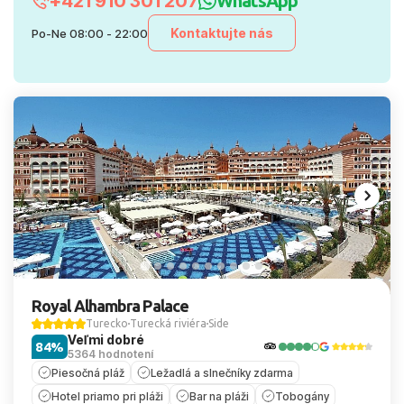
+421 910 301 207
WhatsApp
Kontaktujte nás
Po-Ne 08:00 - 22:00
Royal Alhambra Palace
Turecko
Turecká riviéra
Side
Veľmi dobré
84%
5364 hodnotení
Piesočná pláž
Ležadlá a slnečníky zdarma
Hotel priamo pri pláži
Bar na pláži
Tobogány