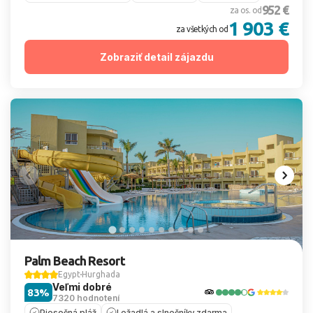
952 €
za os. od
1 903 €
za všetkých od
Zobraziť detail zájazdu
Palm Beach Resort
Egypt
Hurghada
Veľmi dobré
83%
7320 hodnotení
Piesočná pláž
Ležadlá a slnečníky zdarma