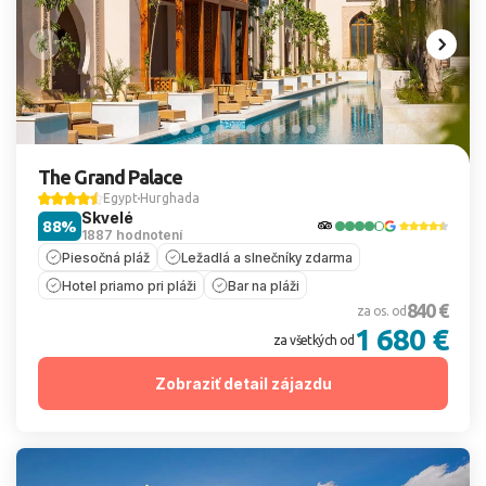
The Grand Palace
Egypt
Hurghada
Skvelé
88%
1887 hodnotení
Piesočná pláž
Ležadlá a slnečníky zdarma
Hotel priamo pri pláži
Bar na pláži
840 €
za os. od
1 680 €
za všetkých od
Zobraziť detail zájazdu