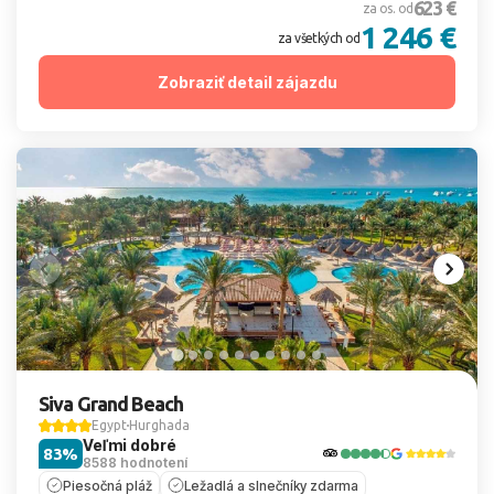
623 €
za os. od
1 246 €
za všetkých od
Zobraziť detail zájazdu
Siva Grand Beach
Egypt
Hurghada
Veľmi dobré
83%
8588 hodnotení
Piesočná pláž
Ležadlá a slnečníky zdarma