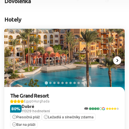
Dovolenka
2 dospelí, 0 deti
Hotely
Skyť
The Grand Resort
Egypt
Hurghada
Dobré
80%
11329 hodnotení
Piesočná pláž
Ležadlá a slnečníky zdarma
Bar na pláži