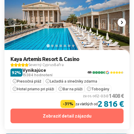
Kaya Artemis Resort & Casino
Severný Cyprus
Bafra
Vynikajúce
92%
15384 hodnotení
Piesočná pláž
Ležadlá a slnečníky zdarma
Hotel priamo pri pláži
Bar na pláži
Tobogány
1 408 €
2 038
za os. od
2 816 €
-31%
za všetkých od
Zobraziť detail zájazdu