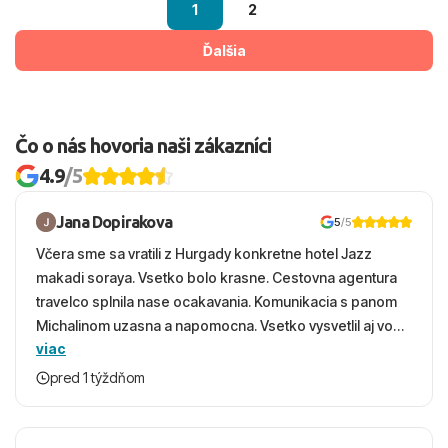
1
2
Ďalšia
Čo o nás hovoria naši zákazníci
4.9
/5
Jana Dopirakova
5
/5
Včera sme sa vratili z Hurgady konkretne hotel Jazz
makadi soraya. Vsetko bolo krasne. Cestovna agentura
travelco splnila nase ocakavania. Komunikacia s panom
Michalinom uzasna a napomocna. Vsetko vysvetlil aj vo
viac
vecernych hodinach zaco sa ospravedlnujem. Hotel
krasny, cisty. Sluzby top. Strava, prostredie, more,
pred 1 týždňom
snorchlovanie. Dakujeme velmi pekne S pozdravom