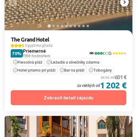
The Grand Hotel
Egypt
Hurghada
Priemerné
70%
1159 hodnotení
Piesočná pláž
Ležadlá a slnečníky zdarma
Hotel priamo pri pláži
Bar na pláži
Tobogány
601 €
za os. od
1 202 €
za všetkých od
Zobraziť detail zájazdu