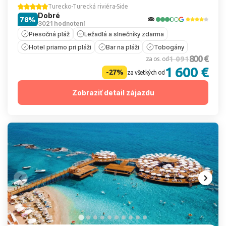
Turecko
Turecká riviéra
Side
Dobré
78%
3021 hodnotení
Piesočná pláž
Ležadlá a slnečníky zdarma
Hotel priamo pri pláži
Bar na pláži
Tobogány
800 €
1 091
za os. od
1 600 €
-27%
za všetkých od
Zobraziť detail zájazdu