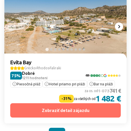
Evita Bay
Grécko
Rhodos
Faliraki
Dobré
75%
1211 hodnotení
Piesočná pláž
Hotel priamo pri pláži
Bar na pláži
741 €
1 073
za os. od
1 482 €
-31%
za všetkých od
Zobraziť detail zájazdu