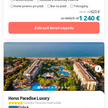
Hotel priamo pri pláži
Bar na pláži
Tobogány
620 €
za os. od
1 240 €
za všetkých od
Zobraziť detail zájazdu
Horus Paradise Luxury
Turecko
Turecká riviéra
Side
Dobré