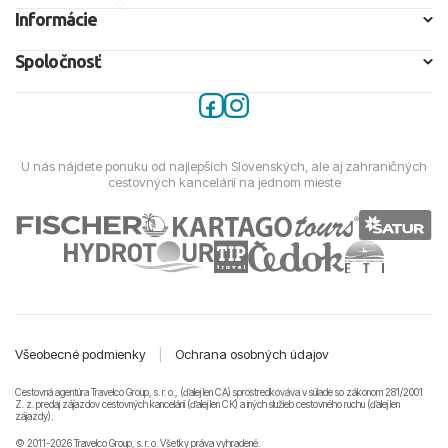
Informácie
Spoločnosť
U nás nájdete ponuku od najlepších Slovenských, ale aj zahraničných
cestovných kancelárií na jednom mieste
Všeobecné podmienky
|
Ochrana osobných údajov
Cestovná agentúra Travelco Group, s. r. o., (ďalej len CA) sprostredkováva v súlade so zákonom 281/2001
Z. z. predaj zájazdov cestovných kancelárii (ďalej len CK) a iných služieb cestovného ruchu (ďalej len
zájazdy).
© 2011-2026 Travelco Group, s. r. o. Všetky práva vyhradené.