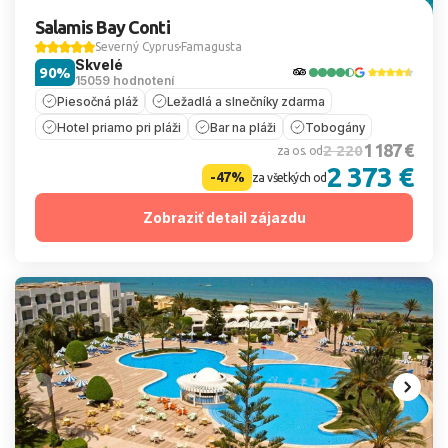
Salamis Bay Conti
Severný Cyprus
Famagusta
Skvelé
90%
15059 hodnotení
Piesočná pláž
Ležadlá a slnečníky zdarma
Hotel priamo pri pláži
Bar na pláži
Tobogány
1 187 €
2 220
za os. od
2 373 €
-47%
za všetkých od
Zobraziť detail zájazdu