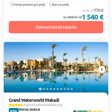
Hotel priamo pri pláži
Bar na pláži
770 €
za os. od
1 540 €
za všetkých od
Zobraziť detail zájazdu
Grand Waterworld Makadi
Egypt
Hurghada
Makadi Bay
Veľmi dobré
85%