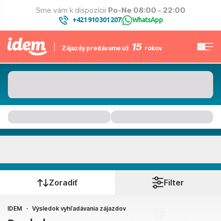
Sme vám k dispozícii
Po-Ne 08:00 - 22:00
+421 910 301 207
WhatsApp
|
15
Zájazdy predávame už
rokov
Kam to bude
Kedy cestujete?
Zoradiť
Filter
IDEM
Výsledok vyhľadávania zájazdov
Bratislava, Košice, Piešťany, Poprad