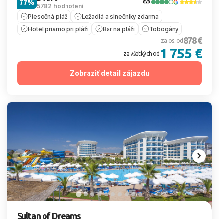
77%
5782 hodnotení
Piesočná pláž
Ležadlá a slnečníky zdarma
Hotel priamo pri pláži
Bar na pláži
Tobogány
878 €
za os. od
1 755 €
za všetkých od
Zobraziť detail zájazdu
Sultan of Dreams