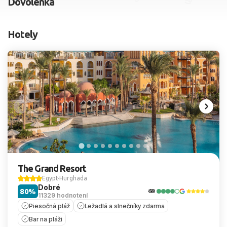
Dovolenka
2 dospelí, 0 deti
Hotely
Skyť
The Grand Resort
Egypt
Hurghada
Dobré
80%
11329 hodnotení
Piesočná pláž
Ležadlá a slnečníky zdarma
Bar na pláži