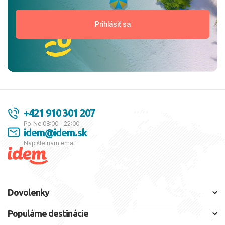
+421 910 301 207
Po-Ne 08:00 - 22:00
idem@idem.sk
Napíšte nám email
Dovolenky
Populárne destinácie