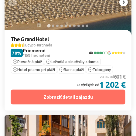
The Grand Hotel
Egypt
Hurghada
Priemerné
70%
1159 hodnotení
Piesočná pláž
Ležadlá a slnečníky zdarma
Hotel priamo pri pláži
Bar na pláži
Tobogány
601 €
za os. od
1 202 €
za všetkých od
Zobraziť detail zájazdu