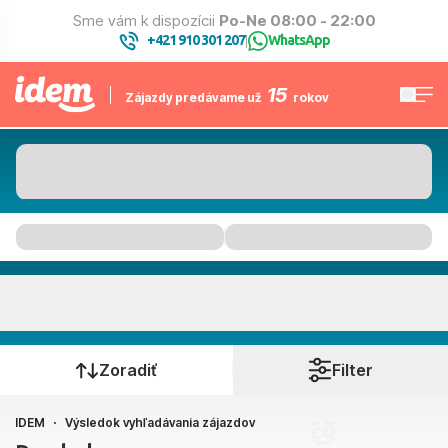
Sme vám k dispozícii
Po-Ne 08:00 - 22:00
+421 910 301 207
WhatsApp
|
15
Zájazdy predávame už
rokov
Kam to bude
Kedy cestujete?
Zoradiť
Filter
IDEM
Výsledok vyhľadávania zájazdov
Bratislava, Košice, Piešťany, Poprad