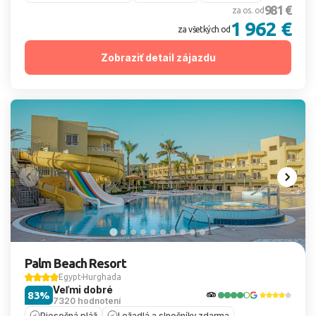
981 €
za os. od
1 962 €
za všetkých od
Zobraziť detail zájazdu
Palm Beach Resort
Egypt
Hurghada
Veľmi dobré
83%
7320 hodnotení
Piesočná pláž
Ležadlá a slnečníky zdarma