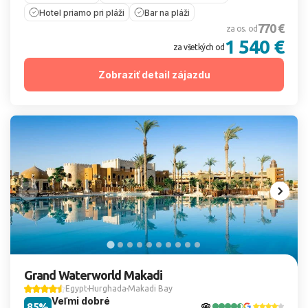
Hotel priamo pri pláži
Bar na pláži
770 €
za os. od
1 540 €
za všetkých od
Zobraziť detail zájazdu
Grand Waterworld Makadi
Egypt
Hurghada
Makadi Bay
Veľmi dobré
85%