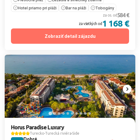
Hotel priamo pri pláži
Bar na pláži
Tobogány
584 €
za os. od
1 168 €
za všetkých od
Zobraziť detail zájazdu
Horus Paradise Luxury
Turecko
Turecká riviéra
Side
Dobré