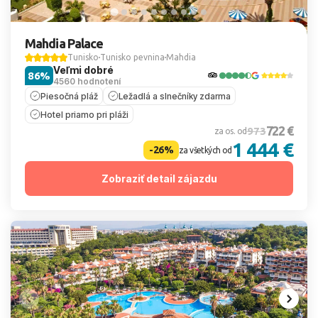
Mahdia Palace
Tunisko
Tunisko pevnina
Mahdia
Veľmi dobré
86%
4560 hodnotení
Piesočná pláž
Ležadlá a slnečníky zdarma
Hotel priamo pri pláži
722 €
973
za os. od
1 444 €
-26%
za všetkých od
Zobraziť detail zájazdu