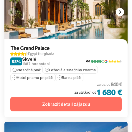
The Grand Palace
Egypt
Hurghada
Skvelé
88%
1887 hodnotení
Piesočná pláž
Ležadlá a slnečníky zdarma
Hotel priamo pri pláži
Bar na pláži
840 €
za os. od
1 680 €
za všetkých od
Zobraziť detail zájazdu