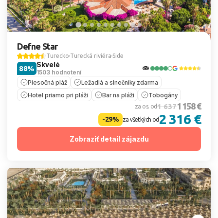
Defne Star
Turecko
Turecká riviéra
Side
Skvelé
88%
1503 hodnotení
Piesočná pláž
Ležadlá a slnečníky zdarma
Hotel priamo pri pláži
Bar na pláži
Tobogány
1 158 €
1 637
za os. od
2 316 €
-29%
za všetkých od
Zobraziť detail zájazdu