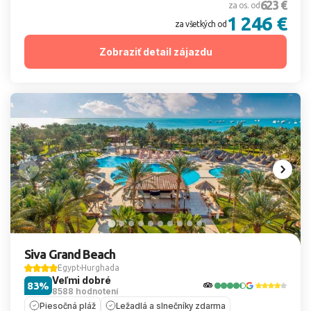
623 €
za os. od
1 246 €
za všetkých od
Zobraziť detail zájazdu
Siva Grand Beach
Egypt
Hurghada
Veľmi dobré
83%
8588 hodnotení
Piesočná pláž
Ležadlá a slnečníky zdarma