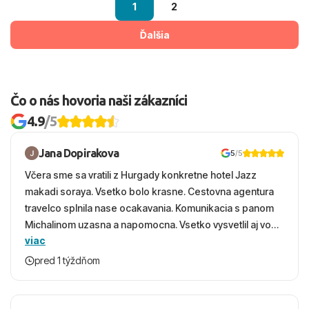
1
2
Ďalšia
Čo o nás hovoria naši zákazníci
4.9
/5
Jana Dopirakova
5
/5
Včera sme sa vratili z Hurgady konkretne hotel Jazz
makadi soraya. Vsetko bolo krasne. Cestovna agentura
travelco splnila nase ocakavania. Komunikacia s panom
Michalinom uzasna a napomocna. Vsetko vysvetlil aj vo
viac
vecernych hodinach zaco sa ospravedlnujem. Hotel
krasny, cisty. Sluzby top. Strava, prostredie, more,
pred 1 týždňom
snorchlovanie. Dakujeme velmi pekne S pozdravom