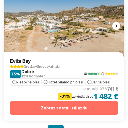
Evita Bay
Grécko
Rhodos
Faliraki
Dobré
75%
1211 hodnotení
Piesočná pláž
Hotel priamo pri pláži
Bar na pláži
741 €
1 073
za os. od
1 482 €
-31%
za všetkých od
Zobraziť detail zájazdu