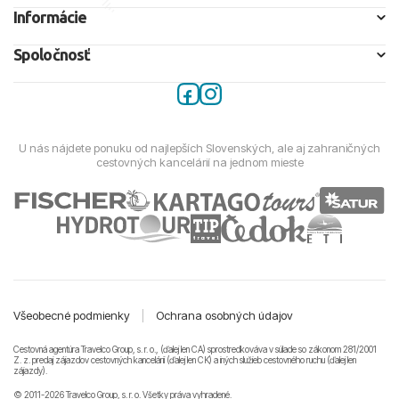
Informácie
Spoločnosť
U nás nájdete ponuku od najlepších Slovenských, ale aj zahraničných
cestovných kancelárií na jednom mieste
Všeobecné podmienky
|
Ochrana osobných údajov
Cestovná agentúra Travelco Group, s. r. o., (ďalej len CA) sprostredkováva v súlade so zákonom 281/2001
Z. z. predaj zájazdov cestovných kancelárii (ďalej len CK) a iných služieb cestovného ruchu (ďalej len
zájazdy).
© 2011-2026 Travelco Group, s. r. o. Všetky práva vyhradené.