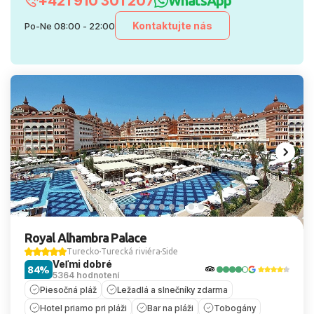
+421 910 301 207
WhatsApp
Kontaktujte nás
Po-Ne 08:00 - 22:00
Royal Alhambra Palace
Turecko
Turecká riviéra
Side
Veľmi dobré
84%
5364 hodnotení
Piesočná pláž
Ležadlá a slnečníky zdarma
Hotel priamo pri pláži
Bar na pláži
Tobogány