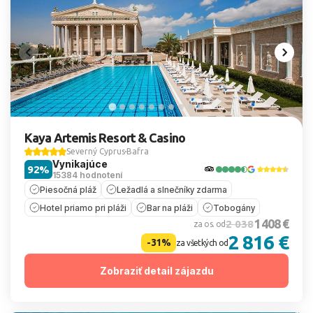
Kaya Artemis Resort & Casino
Severný Cyprus
Bafra
Vynikajúce
92%
15384 hodnotení
Piesočná pláž
Ležadlá a slnečníky zdarma
Hotel priamo pri pláži
Bar na pláži
Tobogány
1 408 €
2 038
za os. od
2 816 €
-31%
za všetkých od
Zobraziť detail zájazdu