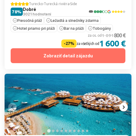
Turecko
Turecká riviéra
Side
Dobré
78%
3021 hodnotení
Piesočná pláž
Ležadlá a slnečníky zdarma
Hotel priamo pri pláži
Bar na pláži
Tobogány
800 €
1 091
za os. od
1 600 €
-27%
za všetkých od
Zobraziť detail zájazdu