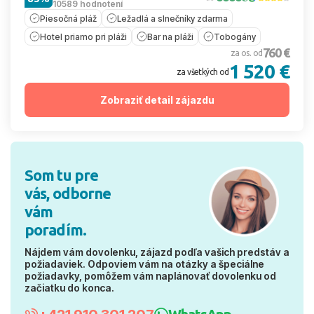
10589 hodnotení
Piesočná pláž
Ležadlá a slnečníky zdarma
Hotel priamo pri pláži
Bar na pláži
Tobogány
760 €
za os. od
1 520 €
za všetkých od
Zobraziť detail zájazdu
Som tu pre
vás, odborne
vám
poradím.
Nájdem vám dovolenku, zájazd podľa vašich predstáv a
požiadaviek. Odpoviem vám na otázky a špeciálne
požiadavky, pomôžem vám naplánovať dovolenku od
začiatku do konca.