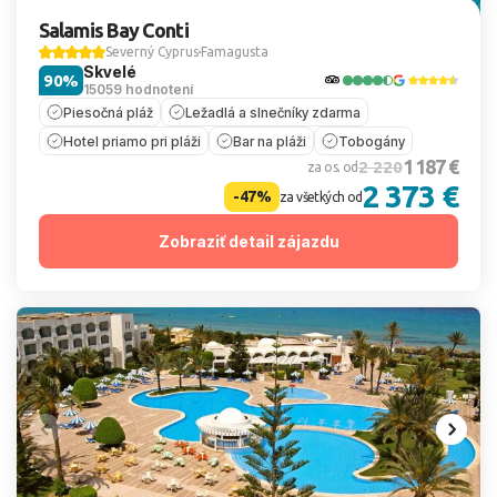
Salamis Bay Conti
Severný Cyprus
Famagusta
Skvelé
90%
15059 hodnotení
Piesočná pláž
Ležadlá a slnečníky zdarma
Hotel priamo pri pláži
Bar na pláži
Tobogány
1 187 €
2 220
za os. od
2 373 €
-47%
za všetkých od
Zobraziť detail zájazdu