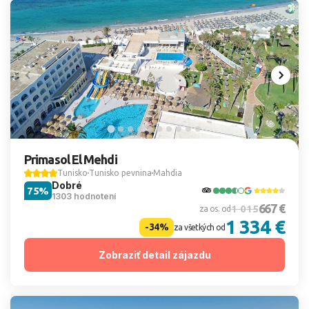
Primasol El Mehdi
Tunisko
Tunisko pevnina
Mahdia
Dobré
75%
1303 hodnotení
667 €
1 015
za os. od
1 334 €
-34%
za všetkých od
Zobraziť detail zájazdu