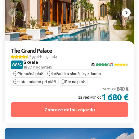
The Grand Palace
Egypt
Hurghada
Skvelé
88%
1887 hodnotení
Piesočná pláž
Ležadlá a slnečníky zdarma
Hotel priamo pri pláži
Bar na pláži
840 €
za os. od
1 680 €
za všetkých od
Zobraziť detail zájazdu