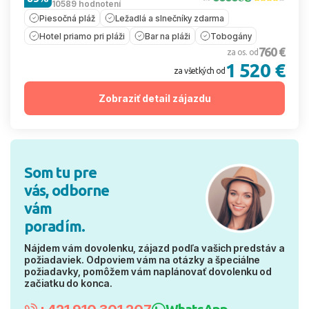
10589 hodnotení
Piesočná pláž
Ležadlá a slnečníky zdarma
Hotel priamo pri pláži
Bar na pláži
Tobogány
760 €
za os. od
1 520 €
za všetkých od
Zobraziť detail zájazdu
Som tu pre
vás, odborne
vám
poradím.
Nájdem vám dovolenku, zájazd podľa vašich predstáv a
požiadaviek. Odpoviem vám na otázky a špeciálne
požiadavky, pomôžem vám naplánovať dovolenku od
začiatku do konca.