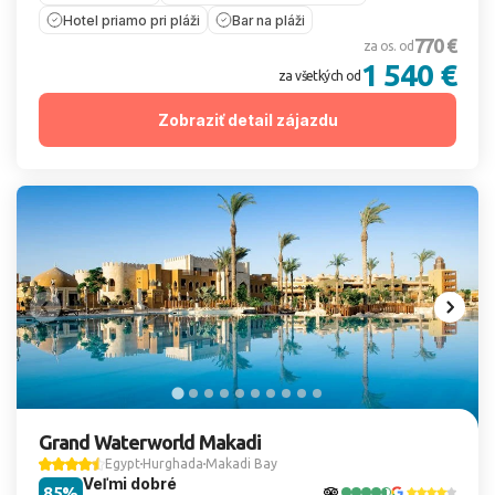
Hotel priamo pri pláži
Bar na pláži
770 €
za os. od
1 540 €
za všetkých od
Zobraziť detail zájazdu
Grand Waterworld Makadi
Egypt
Hurghada
Makadi Bay
Veľmi dobré
85%