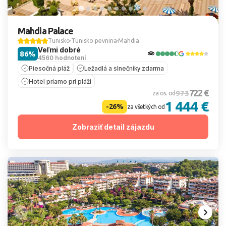
Mahdia Palace
Tunisko
Tunisko pevnina
Mahdia
Veľmi dobré
86%
4560 hodnotení
Piesočná pláž
Ležadlá a slnečníky zdarma
Hotel priamo pri pláži
722 €
973
za os. od
1 444 €
-26%
za všetkých od
Zobraziť detail zájazdu