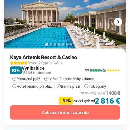
Kaya Artemis Resort & Casino
Severný Cyprus
Bafra
Vynikajúce
92%
15384 hodnotení
Piesočná pláž
Ležadlá a slnečníky zdarma
Hotel priamo pri pláži
Bar na pláži
Tobogány
1 408 €
2 038
za os. od
2 816 €
-31%
za všetkých od
Zobraziť detail zájazdu