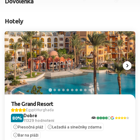
Dovolenka
2 dospelí, 0 deti
Hotely
Skyť
The Grand Resort
Egypt
Hurghada
Dobré
80%
11329 hodnotení
Piesočná pláž
Ležadlá a slnečníky zdarma
Bar na pláži