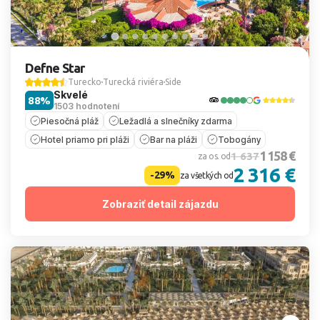
Defne Star
Turecko
Turecká riviéra
Side
Skvelé
88%
1503 hodnotení
Piesočná pláž
Ležadlá a slnečníky zdarma
Hotel priamo pri pláži
Bar na pláži
Tobogány
1 158 €
1 637
za os. od
2 316 €
-29%
za všetkých od
Zobraziť detail zájazdu