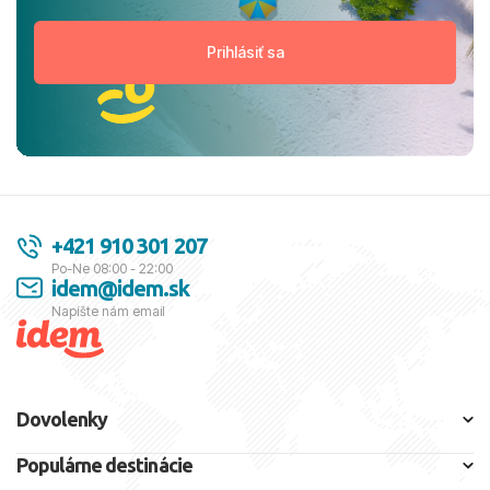
+421 910 301 207
Po-Ne 08:00 - 22:00
idem@idem.sk
Napíšte nám email
Dovolenky
Populárne destinácie