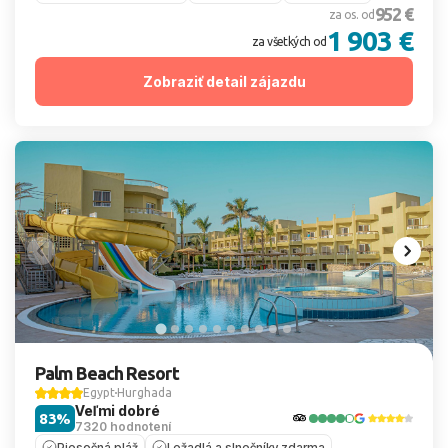
952 €
za os. od
1 903 €
za všetkých od
Zobraziť detail zájazdu
Palm Beach Resort
Egypt
Hurghada
Veľmi dobré
83%
7320 hodnotení
Piesočná pláž
Ležadlá a slnečníky zdarma