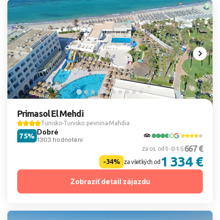
Primasol El Mehdi
Tunisko
Tunisko pevnina
Mahdia
Dobré
75%
1303 hodnotení
667 €
1 015
za os. od
1 334 €
-34%
za všetkých od
Zobraziť detail zájazdu