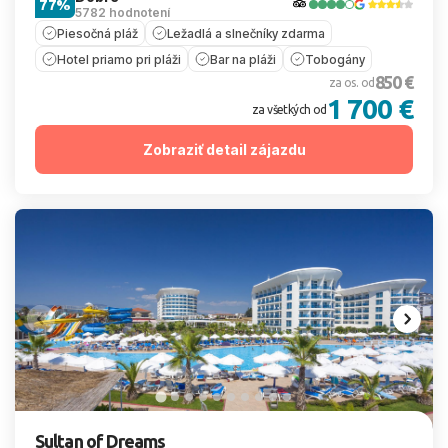
77%
5782 hodnotení
Piesočná pláž
Ležadlá a slnečníky zdarma
Hotel priamo pri pláži
Bar na pláži
Tobogány
850 €
za os. od
1 700 €
za všetkých od
Zobraziť detail zájazdu
Sultan of Dreams