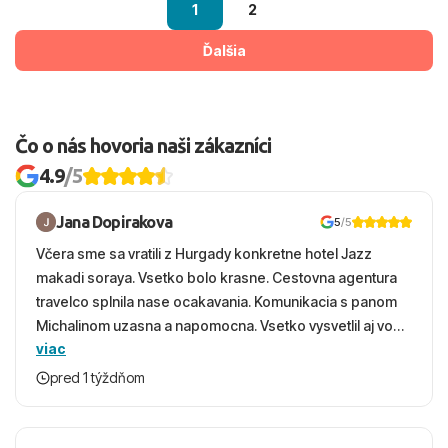
1
2
Ďalšia
Čo o nás hovoria naši zákazníci
4.9
/5
Jana Dopirakova
5
/5
Včera sme sa vratili z Hurgady konkretne hotel Jazz
makadi soraya. Vsetko bolo krasne. Cestovna agentura
travelco splnila nase ocakavania. Komunikacia s panom
Michalinom uzasna a napomocna. Vsetko vysvetlil aj vo
viac
vecernych hodinach zaco sa ospravedlnujem. Hotel
krasny, cisty. Sluzby top. Strava, prostredie, more,
pred 1 týždňom
snorchlovanie. Dakujeme velmi pekne S pozdravom