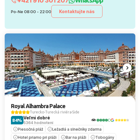
+421 910 301 207
WhatsApp
Kontaktujte nás
Po-Ne 08:00 - 22:00
Royal Alhambra Palace
Turecko
Turecká riviéra
Side
Veľmi dobré
84%
5364 hodnotení
Piesočná pláž
Ležadlá a slnečníky zdarma
Hotel priamo pri pláži
Bar na pláži
Tobogány