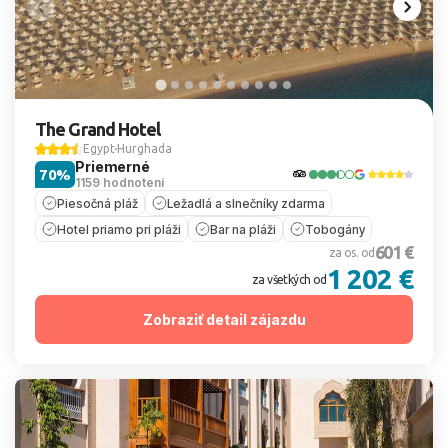
The Grand Hotel
Egypt
Hurghada
Priemerné
70%
1159 hodnotení
Piesočná pláž
Ležadlá a slnečníky zdarma
Hotel priamo pri pláži
Bar na pláži
Tobogány
601 €
za os. od
1 202 €
za všetkých od
Zobraziť detail zájazdu