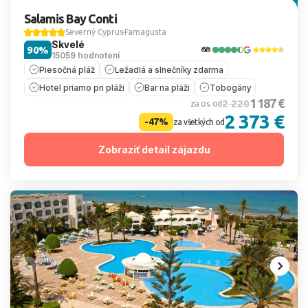
Salamis Bay Conti
Severný Cyprus
Famagusta
Skvelé
90%
15059 hodnotení
Piesočná pláž
Ležadlá a slnečníky zdarma
Hotel priamo pri pláži
Bar na pláži
Tobogány
1 187 €
2 220
za os. od
2 373 €
-47%
za všetkých od
Zobraziť detail zájazdu