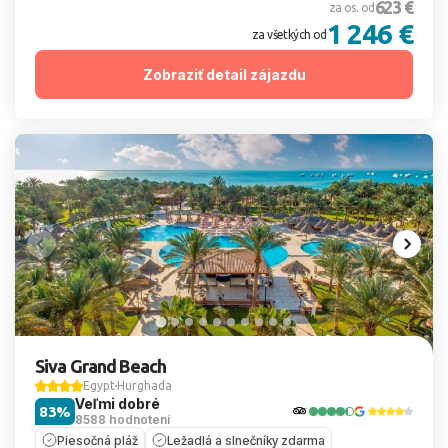
623 €
za os. od
1 246 €
za všetkých od
Zobraziť detail zájazdu
Siva Grand Beach
Egypt
Hurghada
Veľmi dobré
83%
8588 hodnotení
Piesočná pláž
Ležadlá a slnečníky zdarma