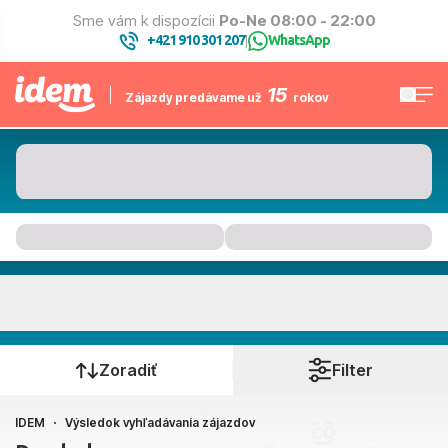
Sme vám k dispozícii
Po-Ne 08:00 - 22:00
+421 910 301 207
WhatsApp
|
15
Zájazdy predávame už
rokov
Kam to bude
Kedy cestujete?
Zoradiť
Filter
IDEM
Výsledok vyhľadávania zájazdov
Bratislava, Košice, Piešťany, Poprad