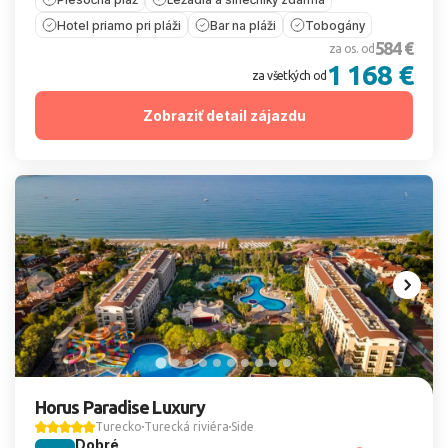
Hotel priamo pri pláži
Bar na pláži
Tobogány
584 €
za os. od
1 168 €
za všetkých od
Zobraziť detail zájazdu
Horus Paradise Luxury
Turecko
Turecká riviéra
Side
Dobré