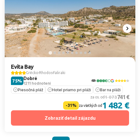
Evita Bay
Grécko
Rhodos
Faliraki
Dobré
75%
1211 hodnotení
Piesočná pláž
Hotel priamo pri pláži
Bar na pláži
741 €
1 073
za os. od
1 482 €
-31%
za všetkých od
Zobraziť detail zájazdu