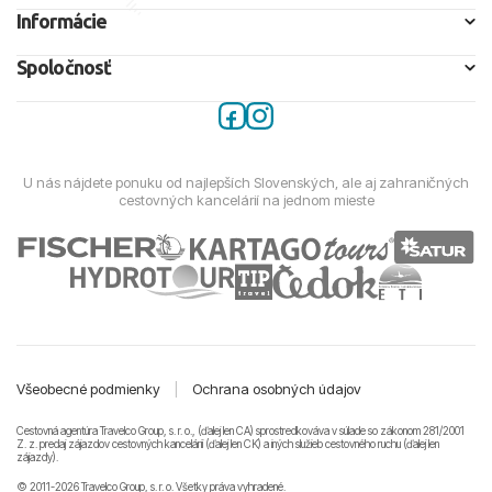
Informácie
Spoločnosť
U nás nájdete ponuku od najlepších Slovenských, ale aj zahraničných
cestovných kancelárií na jednom mieste
Všeobecné podmienky
|
Ochrana osobných údajov
Cestovná agentúra Travelco Group, s. r. o., (ďalej len CA) sprostredkováva v súlade so zákonom 281/2001
Z. z. predaj zájazdov cestovných kancelárii (ďalej len CK) a iných služieb cestovného ruchu (ďalej len
zájazdy).
© 2011-2026 Travelco Group, s. r. o. Všetky práva vyhradené.