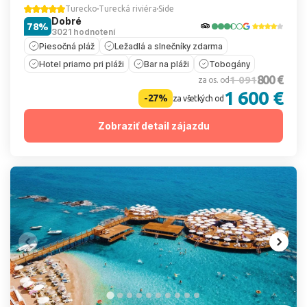
Turecko
Turecká riviéra
Side
Dobré
78%
3021 hodnotení
Piesočná pláž
Ležadlá a slnečníky zdarma
Hotel priamo pri pláži
Bar na pláži
Tobogány
800 €
1 091
za os. od
1 600 €
-27%
za všetkých od
Zobraziť detail zájazdu