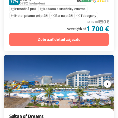
77%
5782 hodnotení
Piesočná pláž
Ležadlá a slnečníky zdarma
Hotel priamo pri pláži
Bar na pláži
Tobogány
850 €
za os. od
1 700 €
za všetkých od
Zobraziť detail zájazdu
Sultan of Dreams