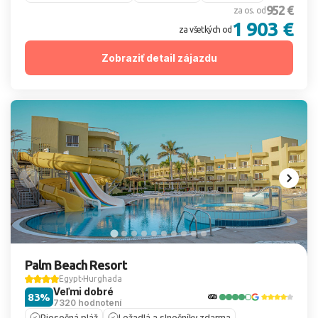
952 €
za os. od
1 903 €
za všetkých od
Zobraziť detail zájazdu
Palm Beach Resort
Egypt
Hurghada
Veľmi dobré
83%
7320 hodnotení
Piesočná pláž
Ležadlá a slnečníky zdarma