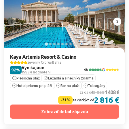
Kaya Artemis Resort & Casino
Severný Cyprus
Bafra
Vynikajúce
92%
15384 hodnotení
Piesočná pláž
Ležadlá a slnečníky zdarma
Hotel priamo pri pláži
Bar na pláži
Tobogány
1 408 €
2 038
za os. od
2 816 €
-31%
za všetkých od
Zobraziť detail zájazdu