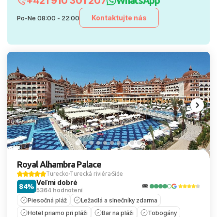
+421 910 301 207
WhatsApp
Kontaktujte nás
Po-Ne 08:00 - 22:00
Royal Alhambra Palace
Turecko
Turecká riviéra
Side
Veľmi dobré
84%
5364 hodnotení
Piesočná pláž
Ležadlá a slnečníky zdarma
Hotel priamo pri pláži
Bar na pláži
Tobogány