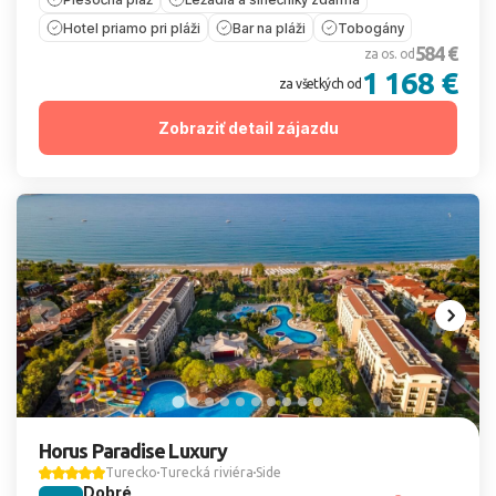
Hotel priamo pri pláži
Bar na pláži
Tobogány
584 €
za os. od
1 168 €
za všetkých od
Zobraziť detail zájazdu
Horus Paradise Luxury
Turecko
Turecká riviéra
Side
Dobré