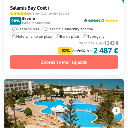
Salamis Bay Conti
Severný Cyprus
Famagusta
Skvelé
90%
15059 hodnotení
Piesočná pláž
Ležadlá a slnečníky zdarma
Hotel priamo pri pláži
Bar na pláži
Tobogány
1 243 €
1 840
za os. od
2 487 €
-32%
za všetkých od
Zobraziť detail zájazdu