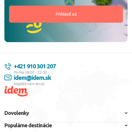
+421 910 301 207
Po-Ne 08:00 - 22:00
idem@idem.sk
Napíšte nám email
Dovolenky
Populárne destinácie