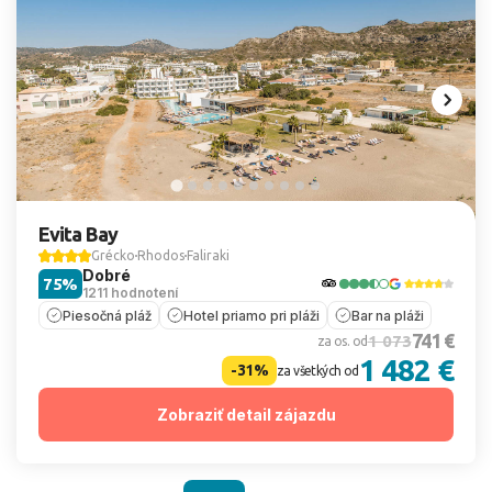
Evita Bay
Grécko
Rhodos
Faliraki
Dobré
75%
1211 hodnotení
Piesočná pláž
Hotel priamo pri pláži
Bar na pláži
741 €
1 073
za os. od
1 482 €
-31%
za všetkých od
Zobraziť detail zájazdu