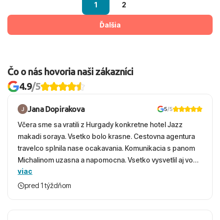
1
2
Ďalšia
Čo o nás hovoria naši zákazníci
4.9
/5
Jana Dopirakova
5
/5
Včera sme sa vratili z Hurgady konkretne hotel Jazz
makadi soraya. Vsetko bolo krasne. Cestovna agentura
travelco splnila nase ocakavania. Komunikacia s panom
Michalinom uzasna a napomocna. Vsetko vysvetlil aj vo
viac
vecernych hodinach zaco sa ospravedlnujem. Hotel
krasny, cisty. Sluzby top. Strava, prostredie, more,
pred 1 týždňom
snorchlovanie. Dakujeme velmi pekne S pozdravom