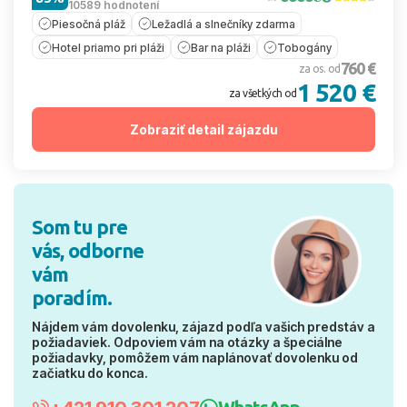
10589 hodnotení
Piesočná pláž
Ležadlá a slnečníky zdarma
Hotel priamo pri pláži
Bar na pláži
Tobogány
760 €
za os. od
1 520 €
za všetkých od
Zobraziť detail zájazdu
Som tu pre
vás, odborne
vám
poradím.
Nájdem vám dovolenku, zájazd podľa vašich predstáv a
požiadaviek. Odpoviem vám na otázky a špeciálne
požiadavky, pomôžem vám naplánovať dovolenku od
začiatku do konca.