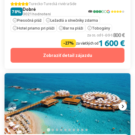
Turecko
Turecká riviéra
Side
Dobré
78%
3021 hodnotení
Piesočná pláž
Ležadlá a slnečníky zdarma
Hotel priamo pri pláži
Bar na pláži
Tobogány
800 €
1 091
za os. od
1 600 €
-27%
za všetkých od
Zobraziť detail zájazdu