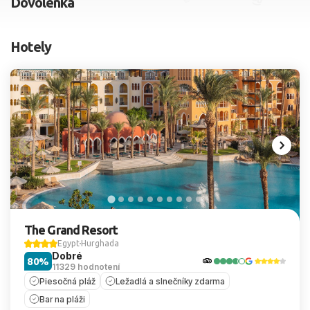
Dovolenka
2 dospelí, 0 deti
Hotely
Skyť
The Grand Resort
Egypt
Hurghada
Dobré
80%
11329 hodnotení
Piesočná pláž
Ležadlá a slnečníky zdarma
Bar na pláži