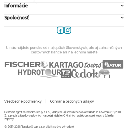
Informácie
Spoločnosť
U nás nájdete ponuku od najlepších Slovenských, ale aj zahraničných
cestovných kancelárií na jednom mieste
Všeobecné podmienky
|
Ochrana osobných údajov
Cestovná agentúra Travelco Group, s. r. o., (ďalej len CA) sprostredkováva v súlade so zákonom 281/2001
Z. z. predaj zájazdov cestovných kancelárii (ďalej len CK) a iných služieb cestovného ruchu (ďalej len
zájazdy).
© 2011-2026 Travelco Group, s. r. o. Všetky práva vyhradené.