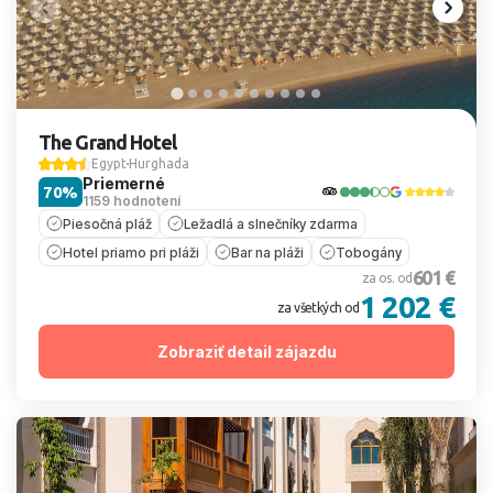
The Grand Hotel
Egypt
Hurghada
Priemerné
70%
1159 hodnotení
Piesočná pláž
Ležadlá a slnečníky zdarma
Hotel priamo pri pláži
Bar na pláži
Tobogány
601 €
za os. od
1 202 €
za všetkých od
Zobraziť detail zájazdu