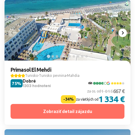
Primasol El Mehdi
Tunisko
Tunisko pevnina
Mahdia
Dobré
75%
1303 hodnotení
667 €
1 015
za os. od
1 334 €
-34%
za všetkých od
Zobraziť detail zájazdu