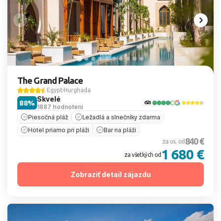
The Grand Palace
Egypt
Hurghada
Skvelé
88%
1887 hodnotení
Piesočná pláž
Ležadlá a slnečníky zdarma
Hotel priamo pri pláži
Bar na pláži
840 €
za os. od
1 680 €
za všetkých od
Zobraziť detail zájazdu