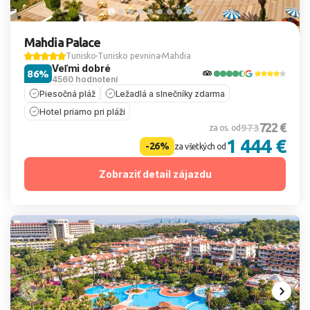
Mahdia Palace
Tunisko
Tunisko pevnina
Mahdia
Veľmi dobré
86%
4560 hodnotení
Piesočná pláž
Ležadlá a slnečníky zdarma
Hotel priamo pri pláži
722 €
973
za os. od
1 444 €
-26%
za všetkých od
Zobraziť detail zájazdu