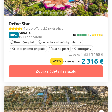
Defne Star
Turecko
Turecká riviéra
Side
Skvelé
88%
1503 hodnotení
Piesočná pláž
Ležadlá a slnečníky zdarma
Hotel priamo pri pláži
Bar na pláži
Tobogány
1 158 €
1 637
za os. od
2 316 €
-29%
za všetkých od
Zobraziť detail zájazdu