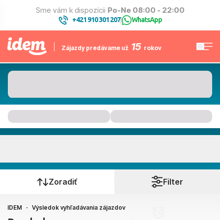
Sme vám k dispozícii
Po-Ne 08:00 - 22:00
+421 910 301 207
WhatsApp
|
15
Zájazdy predávame už
rokov
Kam to bude
Kedy cestujete?
Zoradiť
Filter
IDEM
Výsledok vyhľadávania zájazdov
Bratislava, Košice, Piešťany, Poprad