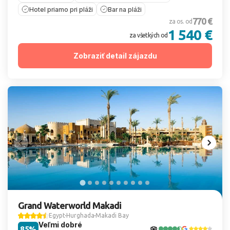
Hotel priamo pri pláži
Bar na pláži
770 €
za os. od
1 540 €
za všetkých od
Zobraziť detail zájazdu
Grand Waterworld Makadi
Egypt
Hurghada
Makadi Bay
Veľmi dobré
85%