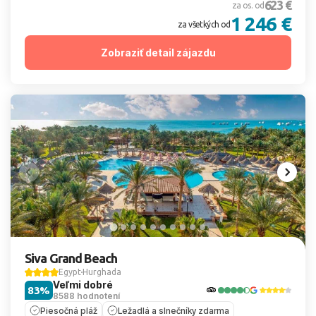
623 €
za os. od
1 246 €
za všetkých od
Zobraziť detail zájazdu
Siva Grand Beach
Egypt
Hurghada
Veľmi dobré
83%
8588 hodnotení
Piesočná pláž
Ležadlá a slnečníky zdarma