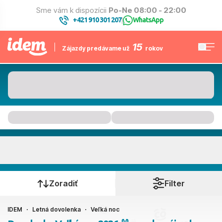
Sme vám k dispozícii
Po-Ne 08:00 - 22:00
+421 910 301 207
WhatsApp
|
15
Zájazdy predávame už
rokov
Dominikánska republika
Kedy cestujete?
Zoradiť
Filter
IDEM
Letná dovolenka
Veľká noc
Ako cestujete?