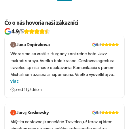
Čo o nás hovoria naši zákazníci
4.9
/5
Jana Dopirakova
5
/5
Včera sme sa vratili z Hurgady konkretne hotel Jazz
makadi soraya. Vsetko bolo krasne. Cestovna agentura
travelco splnila nase ocakavania. Komunikacia s panom
Michalinom uzasna a napomocna. Vsetko vysvetlil aj vo
viac
vecernych hodinach zaco sa ospravedlnujem. Hotel
krasny, cisty. Sluzby top. Strava, prostredie, more,
pred 1 týždňom
snorchlovanie. Dakujeme velmi pekne S pozdravom
Juraj Koskovsky
5
/5
Milý tím cestovnej kancelárie Travelco,už teraz aj Idem
chceli by sme sa vám z celého srdca poďakovať za