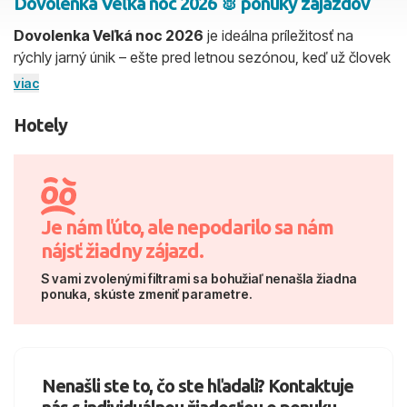
Dovolenka Veľká noc 2026 🐰 ponuky zájazdov
Dovolenka Veľká noc 2026
je ideálna príležitosť na
2 dospelí, 0 deti
rýchly jarný únik – ešte pred letnou sezónou, keď už človek
cíti, že potrebuje vypnúť. Či už chcete pár dní pri mori,
viac
Skyť
alebo radšej teplejšiu destináciu s istotou slnka, práve
dovolenka velka noc 2026 vie priniesť ten typ oddychu,
Hotely
ktorý spraví rozdiel: menej stresu, viac pohody a reálny
reset. Na IDEM.sk nájdete dovolenku Veľká noc 2026 pre
páry aj rodiny – prehľadne porovnáte ponuky overených
cestovných kancelárií a vyberiete si podľa rozpočtu, dĺžky
Je nám ľúto, ale nepodarilo sa nám
pobytu či typu hotela. IDEM.sk – všetky dovolenky na
nájsť žiadny zájazd.
jednom mieste. Ak si nie ste istí výberom, pomôžeme vám
s ponukou a odporučíme vhodné možnosti – denne 8:00–
S vami zvolenými filtrami sa bohužiaľ nenašla žiadna
ponuka, skúste zmeniť parametre.
22:00.
Nenašli ste to, čo ste hľadali? Kontaktuje