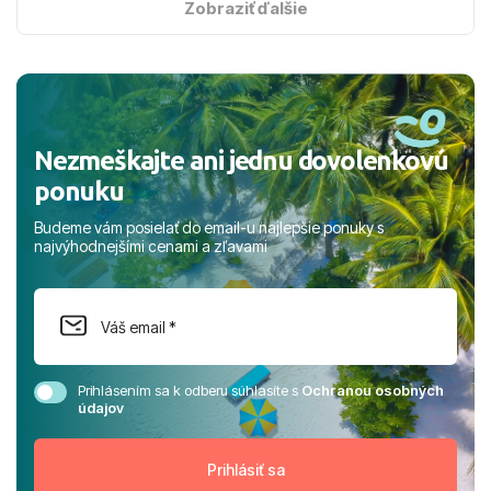
s hviezdičkou. ​Už teraz sa tešíme, kam s nami vyrazíte
Zobraziť ďalšie
nabudúce! Ďakujeme za skvelé spomienky. ​S pozdravom
a prianím mnohých ďalších spokojných klientov, Juraj s
rodinou.
Nezmeškajte ani jednu dovolenkovú
ponuku
Budeme vám posielať do email-u najlepšie ponuky s
najvýhodnejšími cenami a zľavami
Prihlásením sa k odberu súhlasíte s
Ochranou osobných
údajov