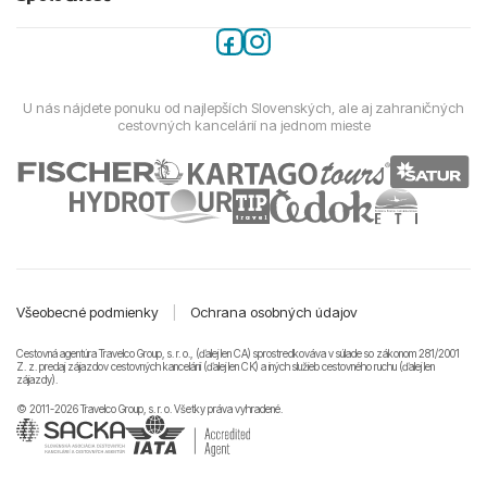
U nás nájdete ponuku od najlepších Slovenských, ale aj zahraničných
cestovných kancelárií na jednom mieste
Všeobecné podmienky
|
Ochrana osobných údajov
Cestovná agentúra Travelco Group, s. r. o., (ďalej len CA) sprostredkováva v súlade so zákonom 281/2001
Z. z. predaj zájazdov cestovných kancelárii (ďalej len CK) a iných služieb cestovného ruchu (ďalej len
zájazdy).
© 2011-2026 Travelco Group, s. r. o. Všetky práva vyhradené.