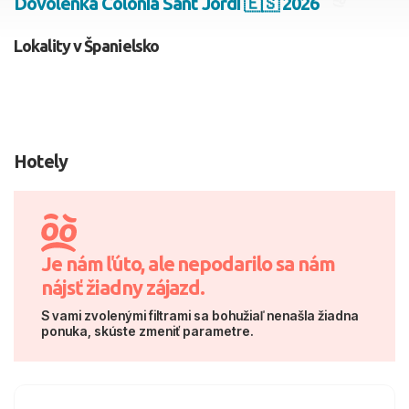
Dovolenka Colonia Sant Jordi 🇪🇸 2026
2 dospelí, 0 deti
Lokality v Španielsko
Skyť
Hotely
Je nám ľúto, ale nepodarilo sa nám
nájsť žiadny zájazd.
S vami zvolenými filtrami sa bohužiaľ nenašla žiadna
ponuka, skúste zmeniť parametre.