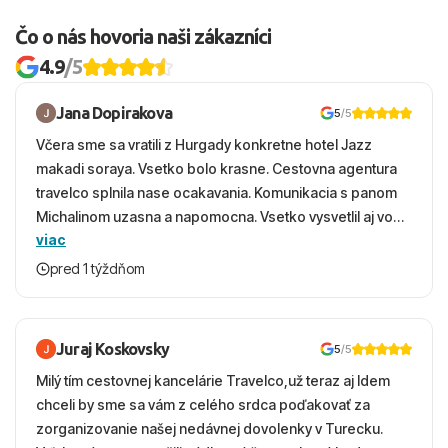
Čo o nás hovoria naši zákazníci
4.9
/5
Jana Dopirakova
5
/5
Včera sme sa vratili z Hurgady konkretne hotel Jazz
makadi soraya. Vsetko bolo krasne. Cestovna agentura
travelco splnila nase ocakavania. Komunikacia s panom
Michalinom uzasna a napomocna. Vsetko vysvetlil aj vo
viac
vecernych hodinach zaco sa ospravedlnujem. Hotel
krasny, cisty. Sluzby top. Strava, prostredie, more,
pred 1 týždňom
snorchlovanie. Dakujeme velmi pekne S pozdravom
Juraj Koskovsky
5
/5
Milý tím cestovnej kancelárie Travelco,už teraz aj Idem
chceli by sme sa vám z celého srdca poďakovať za
zorganizovanie našej nedávnej dovolenky v Turecku.