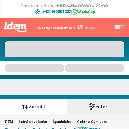
Sme vám k dispozícii
Po-Ne 08:00 - 22:00
+421 910 301 207
WhatsApp
|
15
Zájazdy predávame už
rokov
Colonia Sant Jordi
Kedy cestujete?
Zoradiť
Filter
IDEM
Letná dovolenka
Španielsko
Colonia Sant Jordi
Ako cestujete?