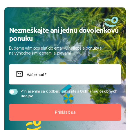
a prianím mnohých ďalších spokojných klientov, Juraj s
rodinou.
Nezmeškajte ani jednu dovolenkovú
ponuku
Budeme vám posielať do email-u najlepšie ponuky s
najvýhodnejšími cenami a zľavami
Prihlásením sa k odberu súhlasíte s
Ochranou osobných
údajov