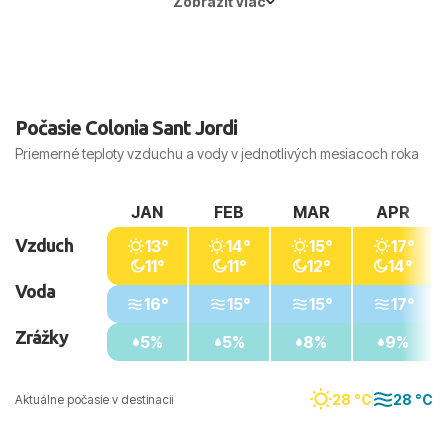
Zobraziť viac
Hlavné mesto:
Madrid
Počasie Colonia Sant Jordi
Priemerné teploty vzduchu a vody v jednotlivých mesiacoch roka
JAN
FEB
MAR
APR
Vzduch
13°
14°
15°
17°
11°
11°
12°
14°
Voda
16°
15°
15°
17°
Zrážky
5%
5%
8%
9%
28 °C
28 °C
Aktuálne počasie v destinacii