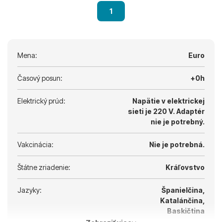
1
Mena:
Euro
Časový posun:
+0h
Elektrický prúd:
Napätie v elektrickej
sieti je 220 V.
Adaptér
nie je potrebný.
Vakcinácia:
Nie je potrebná.
Štátne zriadenie:
Kráľovstvo
Jazyky:
Španielčina,
Katalánčina,
Baskičtina