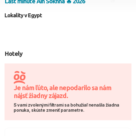
Last minute Ain Sokhna 🔥 2026
2 dospelí, 0 deti
Lokality v Egypt
Skyť
Hotely
Je nám ľúto, ale nepodarilo sa nám
nájsť žiadny zájazd.
S vami zvolenými filtrami sa bohužiaľ nenašla žiadna
ponuka, skúste zmeniť parametre.