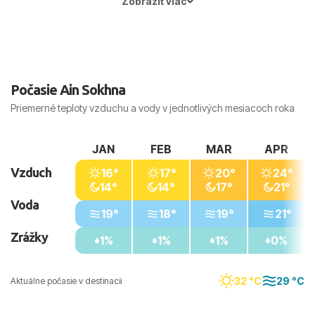
Zobraziť viac
Hlavné mesto:
Káhira
Počasie Ain Sokhna
Priemerné teploty vzduchu a vody v jednotlivých mesiacoch roka
JAN
FEB
MAR
APR
Vzduch
16°
17°
20°
24°
14°
14°
17°
21°
Voda
19°
18°
19°
21°
Zrážky
1%
1%
1%
0%
32 °C
29 °C
Aktuálne počasie v destinacii