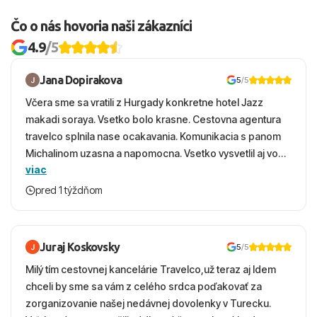
Čo o nás hovoria naši zákazníci
4.9
/5
Jana Dopirakova
5
/5
Včera sme sa vratili z Hurgady konkretne hotel Jazz
makadi soraya. Vsetko bolo krasne. Cestovna agentura
travelco splnila nase ocakavania. Komunikacia s panom
Michalinom uzasna a napomocna. Vsetko vysvetlil aj vo
viac
vecernych hodinach zaco sa ospravedlnujem. Hotel
krasny, cisty. Sluzby top. Strava, prostredie, more,
pred 1 týždňom
snorchlovanie. Dakujeme velmi pekne S pozdravom
Juraj Koskovsky
5
/5
Milý tím cestovnej kancelárie Travelco,už teraz aj Idem
chceli by sme sa vám z celého srdca poďakovať za
zorganizovanie našej nedávnej dovolenky v Turecku.