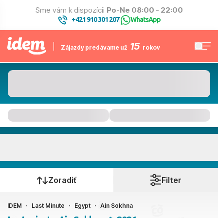
Sme vám k dispozícii
Po-Ne 08:00 - 22:00
+421 910 301 207
WhatsApp
|
15
Zájazdy predávame už
rokov
Ain Sokhna
Kedy cestujete?
Zoradiť
Filter
IDEM
Last Minute
Egypt
Ain Sokhna
Ako cestujete?