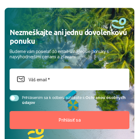
a prianím mnohých ďalších spokojných klientov, Juraj s
rodinou.
Nezmeškajte ani jednu dovolenkovú
ponuku
Budeme vám posielať do email-u najlepšie ponuky s
najvýhodnejšími cenami a zľavami
Prihlásením sa k odberu súhlasíte s
Ochranou osobných
údajov