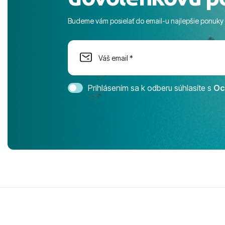
more. ​Prog
športové akt
Budeme vám posielať do email-u najlepšie ponuky
na moment n
dostatok pri
Cestovnú ka
Magic Life 
svedomím o
bezstarostn
Prihlásením sa k odberu súhlasíte s
Oc
úrovni. Vše
jednotku s h
tešíme, kam
Ďakujeme za
pozdravom 
spokojných k