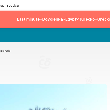
ý sprievodca
Last minute
Dovolenka
Egypt
Turecko
Gréck
ecenzie