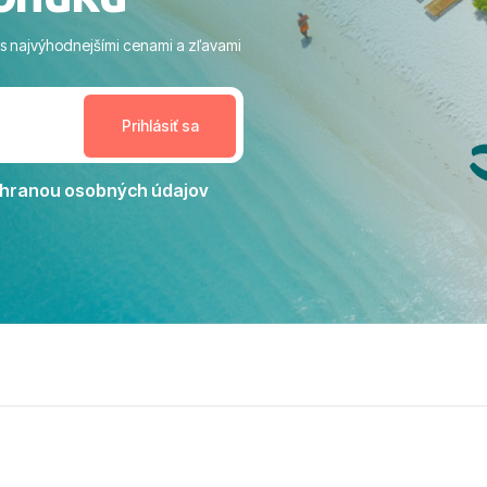
ram: Skvelé animácie a
ivity, pri ktorých sa človek ani
 s najvýhodnejšími cenami a zľavami
enudil, no zároveň bol
estoru na dokonalý relax. ​
nceláriu Travelco aj hotel TUI
Jacaranda môžeme s čistým
dporučiť každému, kto hľadá
ú dovolenku na vysokej
hranou osobných údajov
tko bolo zabezpečené na
viezdičkou. ​Už teraz sa
 s nami vyrazíte nabudúce!
 skvelé spomienky. ​S
a prianím mnohých ďalších
lientov, Juraj s rodinou.