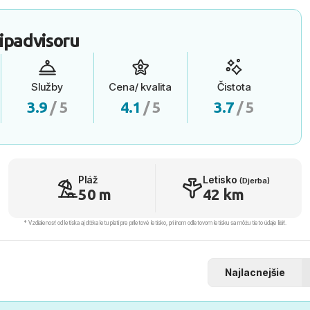
ipadvisoru
Služby
Cena/ kvalita
Čistota
3.9
/ 5
4.1
/ 5
3.7
/ 5
Pláž
Letisko
(Djerba)
50 m
42 km
* Vzdialenosť od letiska aj dľžka letu platí pre príletové letisko, pri inom odletovom letisku sa môžu tieto údaje líšiť.
Najlacnejšie