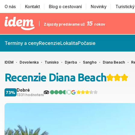
O nás
Kontakt
Blog o cestovaní
Novinky
Turistick
15
Zájazdy predávame už
rokov
Termíny a ceny
Recenzie
Lokalita
Počasie
IDEM
Dovolenka
Tunisko
Djerba
Sangho
Diana Beach
R
Recenzie Diana Beach
Dobré
73%
1331 hodnotení