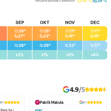
30 °C
29 °C
Aktuálne počasie v destinácii
SEP
OKT
NOV
DEC
°
28°
25°
21°
17°
27°
23°
19°
15°
°
28°
26°
22°
17°
2%
1%
3%
4%
4.9
/5
Patrik Matula
5
/5
5
/5
viac
úfam že i