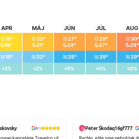
APR
MÁJ
JÚN
JÚL
AUG
19°
23°
27°
29°
30
18°
21°
24°
27°
28°
19°
22°
25°
29°
29
3%
2%
0%
0%
0%
oskovsky
Peter Škodaq16gf777
5
/5
tovnej kancelárie Travelco,už
Rychlo ,ešte sme neboli tak d