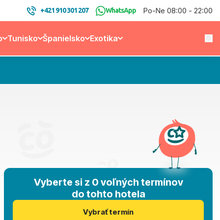
Po-Ne 08:00 - 22:00
+421 910 301 207
WhatsApp
o
Tunisko
Španielsko
Exotika
Vyberte si z 0 voľných termínov
do tohto hotela
Vybrať termín