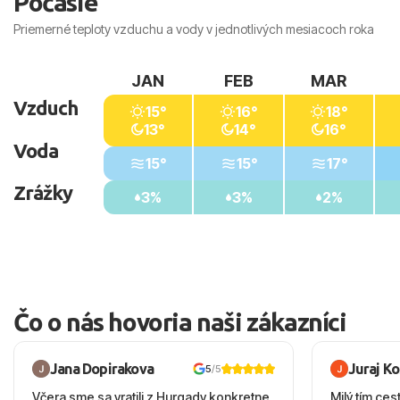
Počasie
Priemerné teploty vzduchu a vody v jednotlivých mesiacoch roka
JAN
FEB
MAR
Vzduch
15°
16°
18°
13°
14°
16°
Voda
15°
15°
17°
Zrážky
3%
3%
2%
Čo o nás hovoria naši zákazníci
Jana Dopirakova
Juraj K
5
/5
Včera sme sa vratili z Hurgady konkretne
Milý tím ces