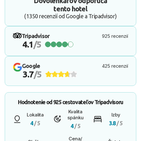
Dovolenkárov odporúča
tento hotel
(1350 recenzií od Google a Tripadvisor)
Tripadvisor
925 recenzií
4.1
/5
Google
425 recenzií
3.7
/5
Hodnotenie od
925 cestovateľov
Tripadvisoru
Kvalita
Lokalita
Izby
spánku
4
/ 5
3.8
/ 5
4
/ 5
Cena/