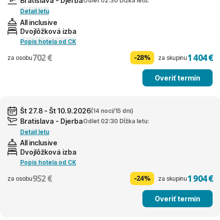
Bratislava - Djerba
Odlet 02:30 Dĺžka letu:
Detail letu
All inclusive
Dvojlôžková izba
Popis hotela od CK
702 €
1 404 €
-28%
za osobu
za skupinu
Overiť termín
Št 27.8 - Št 10.9.2026
(14 nocí/15 dní)
Bratislava - Djerba
Odlet 02:30 Dĺžka letu:
Detail letu
All inclusive
Dvojlôžková izba
Popis hotela od CK
952 €
1 904 €
-24%
za osobu
za skupinu
Overiť termín