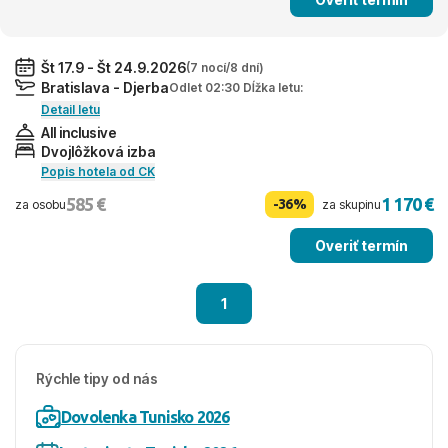
Št 17.9 - Št 24.9.2026
(7 nocí/8 dní)
Bratislava - Djerba
Odlet 02:30 Dĺžka letu:
Detail letu
All inclusive
Dvojlôžková izba
Popis hotela od CK
585 €
1 170 €
-36%
za osobu
za skupinu
Overiť termín
1
Rýchle tipy od nás
Dovolenka Tunisko 2026