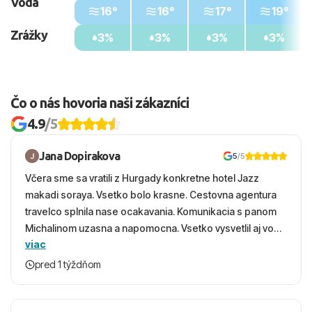
Voda
16°
16°
17°
19°
Zrážky
3%
3%
3%
3%
Čo o nás hovoria naši zákazníci
4.9
/5
Jana Dopirakova
5
/5
Včera sme sa vratili z Hurgady konkretne hotel Jazz
makadi soraya. Vsetko bolo krasne. Cestovna agentura
travelco splnila nase ocakavania. Komunikacia s panom
Michalinom uzasna a napomocna. Vsetko vysvetlil aj vo
viac
vecernych hodinach zaco sa ospravedlnujem. Hotel
krasny, cisty. Sluzby top. Strava, prostredie, more,
pred 1 týždňom
snorchlovanie. Dakujeme velmi pekne S pozdravom