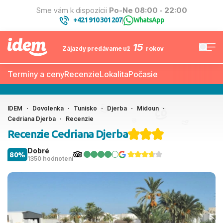
Sme vám k dispozícii
Po-Ne 08:00 - 22:00
+421 910 301 207
WhatsApp
|
15
Zájazdy predávame už
rokov
Termíny a ceny
Recenzie
Lokalita
Počasie
IDEM
Dovolenka
Tunisko
Djerba
Midoun
Cedriana Djerba
Recenzie
Recenzie Cedriana Djerba
Dobré
80%
1350 hodnotení