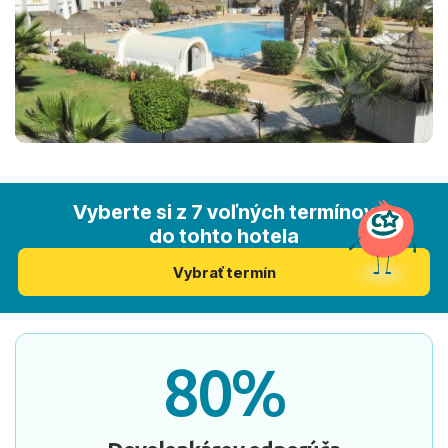
Vyberte si z 7 voľných termínov
do tohto hotela
Vybrať termín
80%