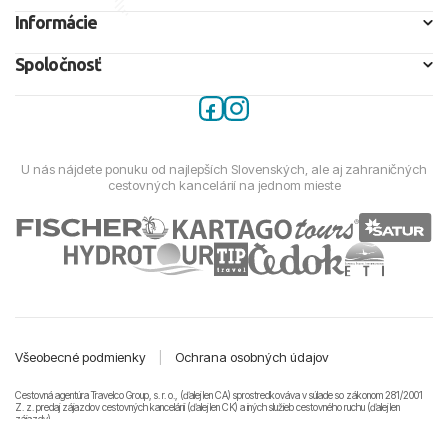
Informácie
Spoločnosť
U nás nájdete ponuku od najlepších Slovenských, ale aj zahraničných
cestovných kancelárií na jednom mieste
Všeobecné podmienky
|
Ochrana osobných údajov
Cestovná agentúra Travelco Group, s. r. o., (ďalej len CA) sprostredkováva v súlade so zákonom 281/2001
Z. z. predaj zájazdov cestovných kancelárii (ďalej len CK) a iných služieb cestovného ruchu (ďalej len
zájazdy).
© 2011-2026 Travelco Group, s. r. o. Všetky práva vyhradené.