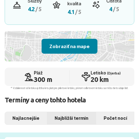
Služby
Čistota
kvalita
4.2
/ 5
4
/ 5
4.1
/ 5
Zobraziť na mape
Pláž
Letisko
(Djerba)
300 m
20 km
* Vzdialenosť od letiska aj dľžka letu platí pre príletové letisko, pri inom odletovom letisku sa môžu tieto údaje líšiť.
Termíny a ceny tohto hotela
Najlacnejšie
Najbližší termín
Počet nocí