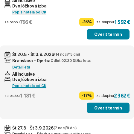
All inclusive
Dvojlôžková izba
Popis hotela od CK
796 €
1 592 €
-26%
za osobu
za skupinu
Overiť termín
Št 20.8 - Št 3.9.2026
(14 nocí/15 dní)
Bratislava - Djerba
Odlet 02:30 Dĺžka letu:
Detail letu
All inclusive
Dvojlôžková izba
Popis hotela od CK
1 181 €
2 362 €
-17%
za osobu
za skupinu
Overiť termín
Št 27.8 - Št 3.9.2026
(7 nocí/8 dní)