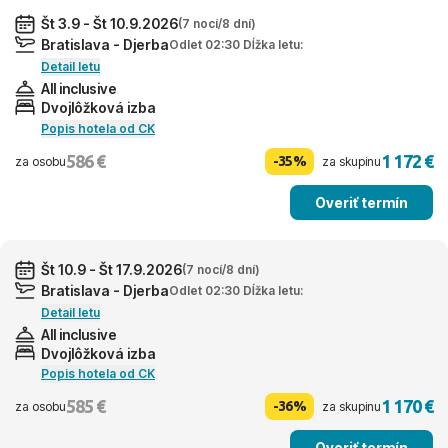
Št 3.9 - Št 10.9.2026
(7 nocí/8 dní)
Bratislava - Djerba
Odlet 02:30 Dĺžka letu:
Detail letu
All inclusive
Dvojlôžková izba
Popis hotela od CK
586 €
1 172 €
-35%
za osobu
za skupinu
Overiť termín
Št 10.9 - Št 17.9.2026
(7 nocí/8 dní)
Bratislava - Djerba
Odlet 02:30 Dĺžka letu:
Detail letu
All inclusive
Dvojlôžková izba
Popis hotela od CK
585 €
1 170 €
-36%
za osobu
za skupinu
Overiť termín