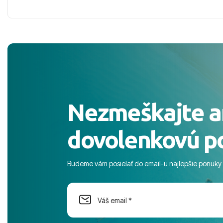
cisty. Sluzby top. Strava, prostredie,
prebehlo ab
more, snorchlovanie. Dakujeme velmi
prvotného v
pekne S pozdravom
komunikáciu
pobyt. ​Ubyt
Magic Life J
čierneho! ​Č
služby a pe
ochotní a sta
Výborné, pe
Nezmeškajte a
celého dňa. 
prostredie,
dovolenkovú p
s pozvoľný
more. ​Prog
športové akt
Budeme vám posielať do email-u najlepšie ponuky
na moment n
dostatok pri
Cestovnú ka
Magic Life 
svedomím o