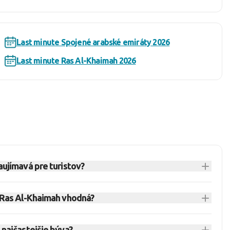
Last minute Spojené arabské emiráty 2026
Last minute Ras Al-Khaimah 2026
aujímavá pre turistov?
 emirát v Spojených Arabských Emirátoch, ktorý
 Ras Al-Khaimah vhodná?
baj. Na relatívne malom území ponúka more, púšť aj
olenka nemusí byť len o pobyte v rezorte.
 rodiny, páry aj cestovateľov, ktorí chcú komfort,
 najčastejšie býva?