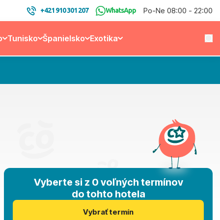
Po-Ne 08:00 - 22:00
+421 910 301 207
WhatsApp
o
Tunisko
Španielsko
Exotika
Vyberte si z 0 voľných termínov
do tohto hotela
Vybrať termín