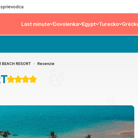
ý sprievodca
Last minute
Dovolenka
Egypt
Turecko
Gréck
 BEACH RESORT
Recenzie
RT