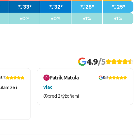
°
33°
32°
28°
25°
0%
0%
1%
1%
4.9
/5
Patrik Matula
5
/5
5
/5
viac
úfam že i
pred 2 týždňami