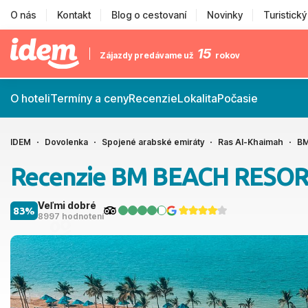
O nás
Kontakt
Blog o cestovaní
Novinky
Turistick
15
Zájazdy predávame už
rokov
O hoteli
Termíny a ceny
Recenzie
Lokalita
Počasie
IDEM
Dovolenka
Spojené arabské emiráty
Ras Al-Khaimah
BM
Recenzie BM BEACH RESO
Veľmi dobré
83%
8997 hodnotení