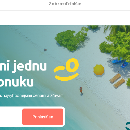
solútne hladko – od
Zobraziť ďalšie
ýberu zájazdu, cez ochotnú
, až po samotný transfer a
ovaní sme boli v hoteli TUI
acaranda a bola to trefa do
o nás dostalo najviac: ​Skvelé
rsonál: Vždy usmievaví,
rostliví ľudia. ​Gastro zážitok:
stré a čerstvé jedlo počas
ni jednu
​Areál a pláž: Nádherné, čisté
 veľa zelene a udržiavaná pláž
onuku
m vstupom do mora a teple
ram: Skvelé animácie a
ivity, pri ktorých sa človek ani
 s najvýhodnejšími cenami a zľavami
enudil, no zároveň bol
estoru na dokonalý relax. ​
nceláriu Travelco aj hotel TUI
Jacaranda môžeme s čistým
dporučiť každému, kto hľadá