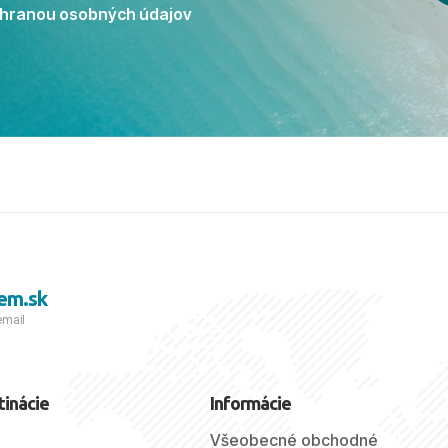
ú dovolenku na vysokej
hranou osobných údajov
tko bolo zabezpečené na
viezdičkou. ​Už teraz sa
 s nami vyrazíte nabudúce!
 skvelé spomienky. ​S
a prianím mnohých ďalších
lientov, Juraj s rodinou.
em.sk
email
tinácie
Informácie
Všeobecné obchodné