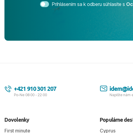
bezstarostn
Prihlásením sa k odberu súhlasíte s
Oc
úrovni. Vše
jednotku s h
tešíme, kam
Ďakujeme za
pozdravom 
spokojných k
+421 910 301 207
idem@id
Po-Ne 08:00 - 22:00
Napíšte nám 
Dovolenky
Populárne des
First minute
Cyprus