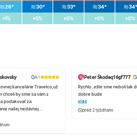
26°
30°
33°
34°
34
1%
0%
0%
0%
0%
oskovsky
Peter Škodaq16gf777
5
/5
tovnej kancelárie Travelco,už
Rychlo ,ešte sme neboli tak d
em chceli by sme sa vám z
dobre bude
viac
ca poďakovať za
nie našej nedávnej
pred 2 týždňami
v Turecku. Vďaka vám sme
herný čas, na ktorý budeme
ždňom
 úsmevom spomínať. ​Všetko