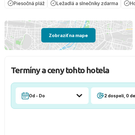
Piesočná pláž
Ležadlá a slnečníky zdarma
Ho
Zobraziť na mape
Termíny a ceny tohto hotela
Od - Do
2 dospelí, 0 de