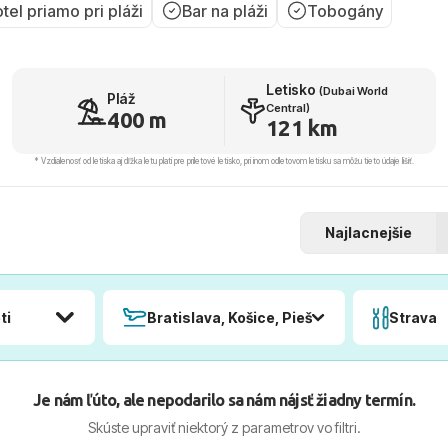
tel priamo pri pláži
Bar na pláži
Tobogány
Letisko
(Dubai World
Pláž
Central)
400 m
121 km
* Vzdialenosť od letiska aj dľžka letu platí pre príletové letisko, pri inom odletovom letisku sa môžu tieto údaje líšiť.
Najlacnejšie
ti
Bratislava, Košice, Piešťany, Poprad
Strava
Je nám ľúto, ale nepodarilo sa nám nájsť žiadny termín.
Skúste upraviť niektorý z parametrov vo filtri.