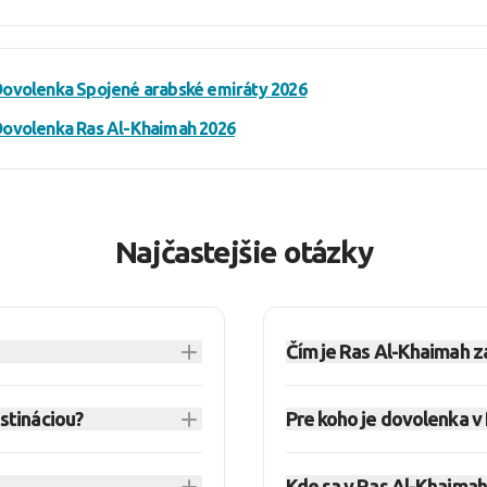
ovolenka Spojené arabské emiráty 2026
ovolenka Ras Al-Khaimah 2026
Najčastejšie otázky
Čím je Ras Al-Khaimah z
Emirátoch, ktorý
Ras Al-Khaimah je severný
stináciou?
Pre koho je dovolenka v
mí spája pláže, púšť
pôsobí pokojnejšie než Du
e v rezorte. Ak
pohorie Hadžar, takže dov
orí hľadajú
Ras Al-Khaimah sa hodí pre
 autom alebo
Kde sa v Ras Al-Khaimah