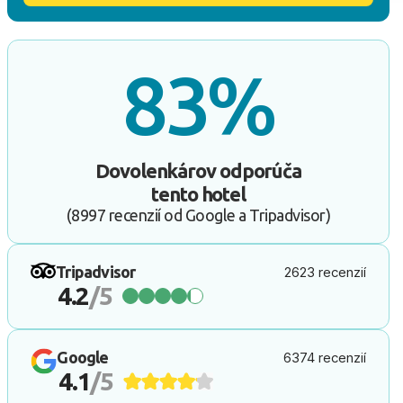
83%
Dovolenkárov odporúča
tento hotel
(8997 recenzií od Google a Tripadvisor)
Tripadvisor
2623 recenzií
4.2
/5
Google
6374 recenzií
4.1
/5