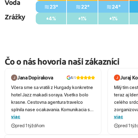
Voda
23°
22°
24°
Zrážky
4%
1%
1%
Čo o nás hovoria naši zákazníci
Jana Dopirakova
Juraj K
5
/5
Včera sme sa vratili z Hurgady konkretne
Milý tím ces
hotel Jazz makadi soraya. Vsetko bolo
teraz aj Id
krasne. Cestovna agentura travelco
celého srd
splnila nase ocakavania. Komunikacia s
zorganizova
viac
viac
panom Michalinom uzasna a napomocna.
dovolenky 
Vsetko vysvetlil aj vo vecernych hodinach
prežili nád
pred 1 týždňom
pred 1 tý
zaco sa ospravedlnujem. Hotel krasny,
ešte dlho s