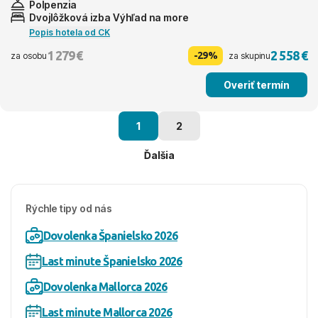
Polpenzia
Dvojlôžková izba Výhľad na more
Popis hotela od CK
1 279 €
2 558 €
-29%
za osobu
za skupinu
Overiť termín
1
2
Ďalšia
Rýchle tipy od nás
Dovolenka Španielsko 2026
Last minute Španielsko 2026
Dovolenka Mallorca 2026
Last minute Mallorca 2026