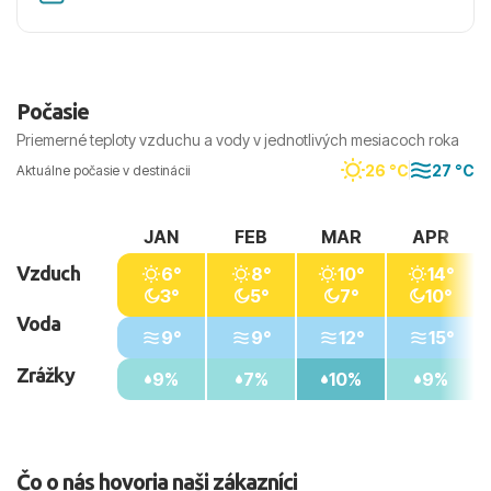
Počasie
Priemerné teploty vzduchu a vody v jednotlivých mesiacoch roka
26 °C
27 °C
Aktuálne počasie v destinácii
JAN
FEB
MAR
APR
Vzduch
6°
8°
10°
14°
3°
5°
7°
10°
Voda
9°
9°
12°
15°
Zrážky
9%
7%
10%
9%
Čo o nás hovoria naši zákazníci