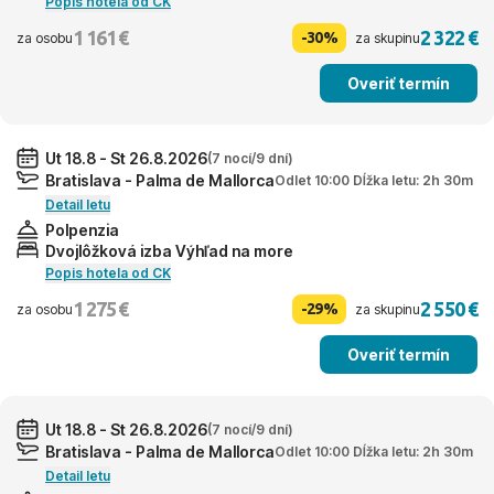
Popis hotela od CK
1 161 €
2 322 €
-30%
za osobu
za skupinu
Overiť termín
Ut 18.8 - St 26.8.2026
(7 nocí/9 dní)
Bratislava - Palma de Mallorca
Odlet 10:00 Dĺžka letu: 2h 30m
Detail letu
Polpenzia
Dvojlôžková izba Výhľad na more
Popis hotela od CK
1 275 €
2 550 €
-29%
za osobu
za skupinu
Overiť termín
Ut 18.8 - St 26.8.2026
(7 nocí/9 dní)
Bratislava - Palma de Mallorca
Odlet 10:00 Dĺžka letu: 2h 30m
Detail letu