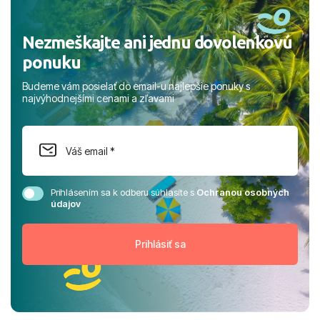
Nezmeškajte ani jednu dovolenkovú
ponuku
Budeme vám posielať do email-u najlepšie ponuky s
najvýhodnejšími cenami a zľavami
Prihlásením sa k odberu súhlasíte s
Ochranou osobných
údajov