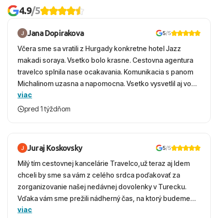
4.9
/5
Jana Dopirakova
5
/5
Včera sme sa vratili z Hurgady konkretne hotel Jazz
makadi soraya. Vsetko bolo krasne. Cestovna agentura
travelco splnila nase ocakavania. Komunikacia s panom
Michalinom uzasna a napomocna. Vsetko vysvetlil aj vo
viac
vecernych hodinach zaco sa ospravedlnujem. Hotel
krasny, cisty. Sluzby top. Strava, prostredie, more,
pred 1 týždňom
snorchlovanie. Dakujeme velmi pekne S pozdravom
Juraj Koskovsky
5
/5
Milý tím cestovnej kancelárie Travelco,už teraz aj Idem
chceli by sme sa vám z celého srdca poďakovať za
zorganizovanie našej nedávnej dovolenky v Turecku.
Vďaka vám sme prežili nádherný čas, na ktorý budeme
viac
ešte dlho s úsmevom spomínať. ​Všetko prebehlo