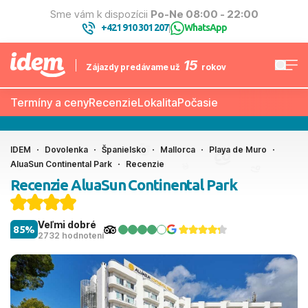
Sme vám k dispozícii
Po-Ne 08:00 - 22:00
+421 910 301 207
WhatsApp
|
15
Zájazdy predávame už
rokov
Termíny a ceny
Recenzie
Lokalita
Počasie
IDEM
Dovolenka
Španielsko
Mallorca
Playa de Muro
AluaSun Continental Park
Recenzie
Recenzie AluaSun Continental Park
Veľmi dobré
85%
2732 hodnotení