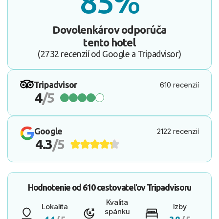
85%
Dovolenkárov odporúča
tento hotel
(2732 recenzií od Google a Tripadvisor)
Tripadvisor
610 recenzií
4
/5
Google
2122 recenzií
4.3
/5
Hodnotenie od
610 cestovateľov
Tripadvisoru
Kvalita
Lokalita
Izby
spánku