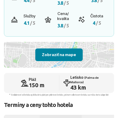
4.4
/ 5
3.8
/ 5
3.8
/ 5
Cena/
Služby
Čistota
kvalita
4.1
/ 5
4
/ 5
3.8
/ 5
Zobraziť na mape
Letisko
(Palma de
Pláž
Mallorca)
150 m
43 km
* Vzdialenosť od letiska aj dľžka letu platí pre príletové letisko, pri inom odletovom letisku sa môžu tieto údaje líšiť.
Termíny a ceny tohto hotela