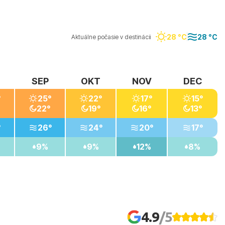
28 °C
28 °C
Aktuálne počasie v destinácii
SEP
OKT
NOV
DEC
°
25°
22°
17°
15°
22°
19°
16°
13°
°
26°
24°
20°
17°
9%
9%
12%
8%
4.9
/5