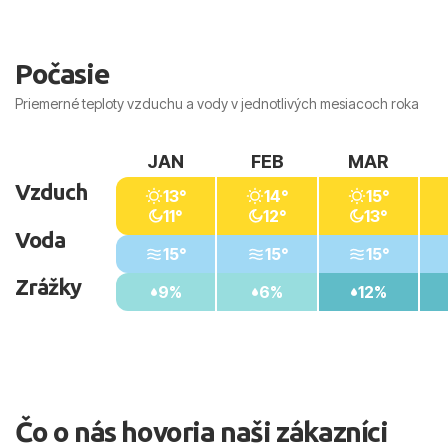
Počasie
Priemerné teploty vzduchu a vody v jednotlivých mesiacoch roka
JAN
FEB
MAR
Vzduch
13°
14°
15°
11°
12°
13°
Voda
15°
15°
15°
Zrážky
9%
6%
12%
Čo o nás hovoria naši zákazníci