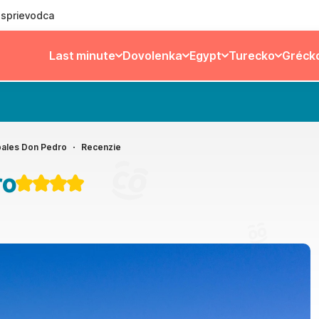
ý sprievodca
Last minute
Dovolenka
Egypt
Turecko
Gréck
bales Don Pedro
Recenzie
ro