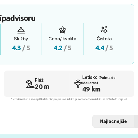
ipadvisoru
Služby
Cena/ kvalita
Čistota
4.3
/ 5
4.2
/ 5
4.4
/ 5
Letisko
(Palma de
Pláž
Mallorca)
20 m
49 km
* Vzdialenosť od letiska aj dľžka letu platí pre príletové letisko, pri inom odletovom letisku sa môžu tieto údaje líšiť.
Najlacnejšie