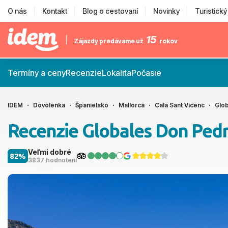
O nás
Kontakt
Blog o cestovaní
Novinky
Turistick
15
Zájazdy predávame už
rokov
Termíny a ceny
Recenzie
Lokalita
Počasie
IDEM
Dovolenka
Španielsko
Mallorca
Cala Sant Vicenc
Glo
Recenzie Globales Don Ped
Veľmi dobré
82%
3837 hodnotení