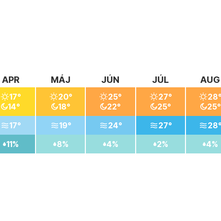
APR
MÁJ
JÚN
JÚL
AUG
17°
20°
25°
27°
28
14°
18°
22°
25°
25°
17°
19°
24°
27°
28
11%
8%
4%
2%
4%