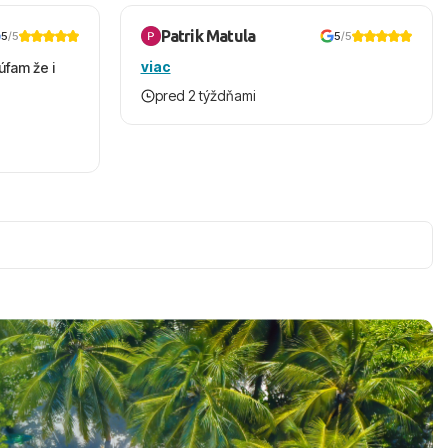
Patrik Matula
5
/5
5
/5
viac
úfam že i
pred 2 týždňami