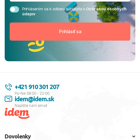
Prihlásením sa k odberu súhlasíte s
Ochranou osobných
údajov
+421 910 301 207
Po-Ne 08:00 - 22:00
idem@idem.sk
Napíšte nám email
Dovolenky