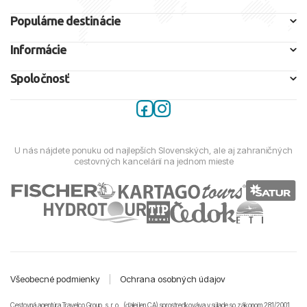
Populárne destinácie
Informácie
Spoločnosť
U nás nájdete ponuku od najlepších Slovenských, ale aj zahraničných
cestovných kancelárií na jednom mieste
Všeobecné podmienky
|
Ochrana osobných údajov
Cestovná agentúra Travelco Group, s. r. o., (ďalej len CA) sprostredkováva v súlade so zákonom 281/2001