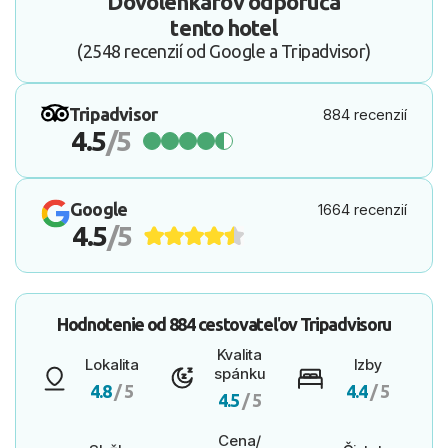
Dovolenkárov odporúča
tento hotel
(2548 recenzií od Google a Tripadvisor)
Tripadvisor
884 recenzií
4.5
/5
Google
1664 recenzií
4.5
/5
Hodnotenie od
884 cestovateľov
Tripadvisoru
Kvalita
Lokalita
Izby
spánku
4.8
/ 5
4.4
/ 5
4.5
/ 5
Cena/