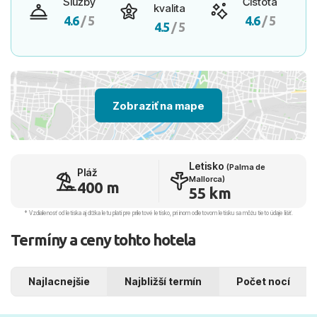
Služby
Čistota
kvalita
4.6
/ 5
4.6
/ 5
4.5
/ 5
Zobraziť na mape
Letisko
(Palma de
Pláž
Mallorca)
400 m
55 km
* Vzdialenosť od letiska aj dľžka letu platí pre príletové letisko, pri inom odletovom letisku sa môžu tieto údaje líšiť.
Termíny a ceny tohto hotela
Najlacnejšie
Najbližší termín
Počet nocí