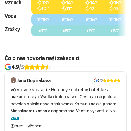
Vzduch
13°
14°
14°
16°
10°
11°
12°
13°
Voda
16°
15°
15°
16°
Zrážky
7%
5%
9%
8%
Čo o nás hovoria naši zákazníci
4.9
/5
Jana Dopirakova
5
/5
Včera sme sa vratili z Hurgady konkretne hotel Jazz
makadi soraya. Vsetko bolo krasne. Cestovna agentura
travelco splnila nase ocakavania. Komunikacia s panom
Michalinom uzasna a napomocna. Vsetko vysvetlil aj vo
viac
vecernych hodinach zaco sa ospravedlnujem. Hotel
krasny, cisty. Sluzby top. Strava, prostredie, more,
pred 1 týždňom