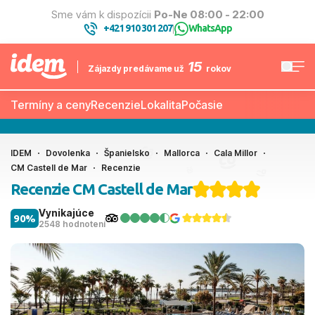
Sme vám k dispozícii
Po-Ne 08:00 - 22:00
+421 910 301 207
WhatsApp
|
15
Zájazdy predávame už
rokov
Termíny a ceny
Recenzie
Lokalita
Počasie
IDEM
Dovolenka
Španielsko
Mallorca
Cala Millor
CM Castell de Mar
Recenzie
Recenzie CM Castell de Mar
Vynikajúce
90%
2548 hodnotení