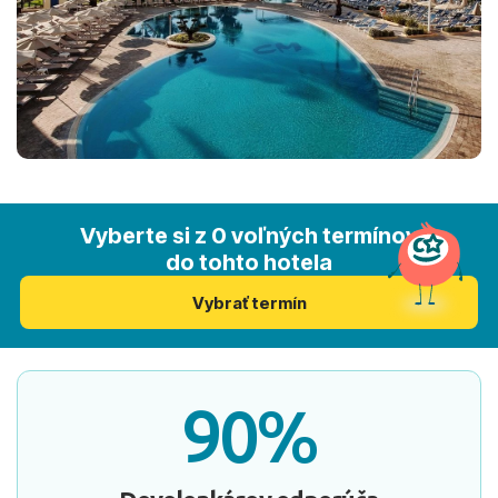
Vyberte si z 0 voľných termínov
do tohto hotela
Vybrať termín
90%