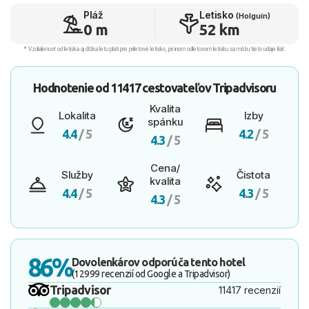
Pláž
Letisko
(Holguín)
0 m
52 km
* Vzdialenosť od letiska aj dľžka letu platí pre príletové letisko, pri inom odletovom letisku sa môžu tieto údaje líšiť.
Hodnotenie od
11417 cestovateľov
Tripadvisoru
Kvalita
Lokalita
Izby
spánku
4.4
/ 5
4.2
/ 5
4.3
/ 5
Cena/
Služby
Čistota
kvalita
4.4
/ 5
4.3
/ 5
4.3
/ 5
86%
Dovolenkárov odporúča tento hotel
(12999 recenzií od Google a Tripadvisor)
Tripadvisor
11417 recenzií