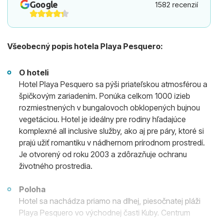
Google
1582 recenzií
Všeobecný popis hotela Playa Pesquero:
O hoteli
Hotel Playa Pesquero sa pýši priateľskou atmosférou a
špičkovým zariadením. Ponúka celkom 1000 izieb
rozmiestnených v bungalovoch obklopených bujnou
vegetáciou. Hotel je ideálny pre rodiny hľadajúce
komplexné all inclusive služby, ako aj pre páry, ktoré si
prajú užiť romantiku v nádhernom prírodnom prostredí.
Je otvorený od roku 2003 a zdôrazňuje ochranu
životného prostredia.
Poloha
Hotel sa nachádza priamo na dlhej, piesočnatej pláži
Playa Pesquero vo východnej časti Kuby. Centrum