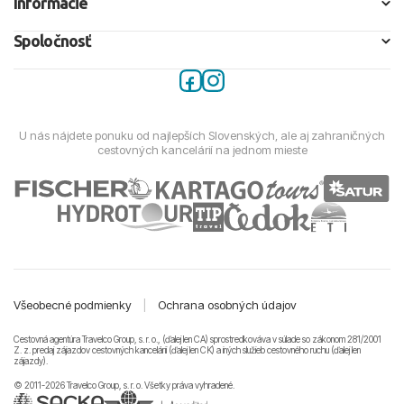
Informácie
Spoločnosť
U nás nájdete ponuku od najlepších Slovenských, ale aj zahraničných
cestovných kancelárií na jednom mieste
Všeobecné podmienky
|
Ochrana osobných údajov
Cestovná agentúra Travelco Group, s. r. o., (ďalej len CA) sprostredkováva v súlade so zákonom 281/2001
Z. z. predaj zájazdov cestovných kancelárii (ďalej len CK) a iných služieb cestovného ruchu (ďalej len
zájazdy).
© 2011-2026 Travelco Group, s. r. o. Všetky práva vyhradené.