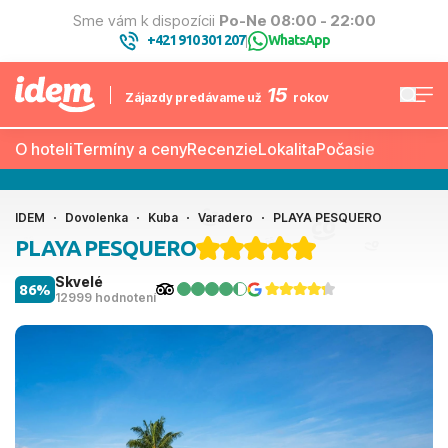
Sme vám k dispozícii
Po-Ne 08:00 - 22:00
+421 910 301 207
WhatsApp
|
15
Zájazdy predávame už
rokov
O hoteli
Termíny a ceny
Recenzie
Lokalita
Počasie
IDEM
Dovolenka
Kuba
Varadero
PLAYA PESQUERO
PLAYA PESQUERO
Skvelé
86%
12999 hodnotení