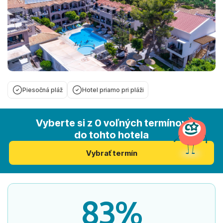
Piesočná pláž
Hotel priamo pri pláži
Vyberte si z 0 voľných termínov
do tohto hotela
Vybrať termín
83%