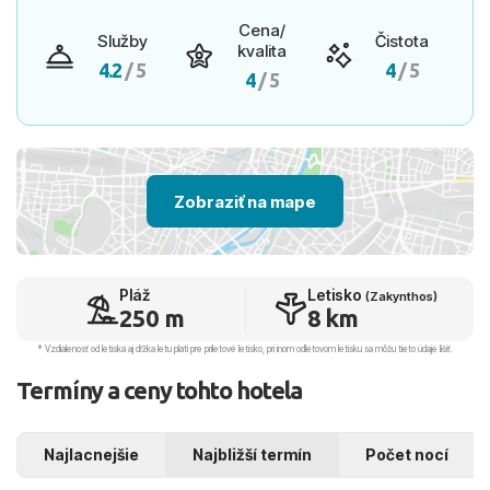
Cena/
Služby
Čistota
kvalita
4.2
/ 5
4
/ 5
4
/ 5
Zobraziť na mape
Pláž
Letisko
(Zakynthos)
250 m
8 km
* Vzdialenosť od letiska aj dľžka letu platí pre príletové letisko, pri inom odletovom letisku sa môžu tieto údaje líšiť.
Termíny a ceny tohto hotela
Najlacnejšie
Najbližší termín
Počet nocí