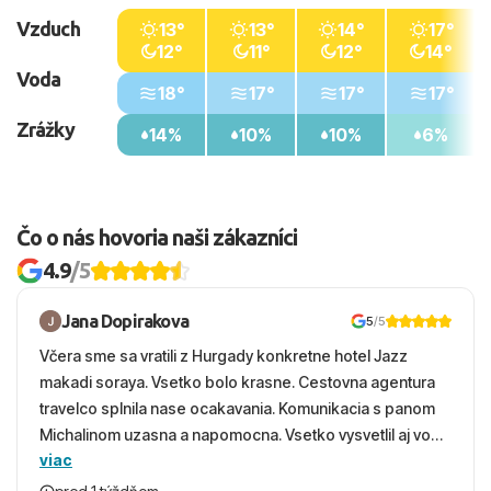
Vzduch
13°
13°
14°
17°
12°
11°
12°
14°
Voda
18°
17°
17°
17°
Zrážky
14%
10%
10%
6%
Čo o nás hovoria naši zákazníci
4.9
/5
Jana Dopirakova
5
/5
Včera sme sa vratili z Hurgady konkretne hotel Jazz
makadi soraya. Vsetko bolo krasne. Cestovna agentura
travelco splnila nase ocakavania. Komunikacia s panom
Michalinom uzasna a napomocna. Vsetko vysvetlil aj vo
viac
vecernych hodinach zaco sa ospravedlnujem. Hotel
krasny, cisty. Sluzby top. Strava, prostredie, more,