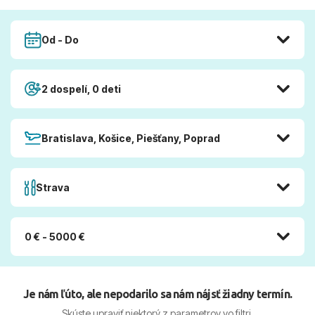
Od - Do
2 dospelí, 0 deti
Bratislava, Košice, Piešťany, Poprad
Strava
0 € - 5000 €
Je nám ľúto, ale nepodarilo sa nám nájsť žiadny termín.
Skúste upraviť niektorý z parametrov vo filtri.