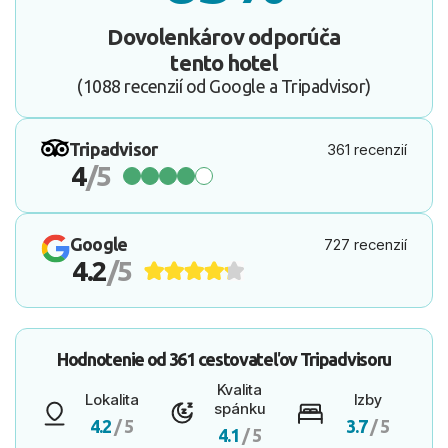
Dovolenkárov odporúča
tento hotel
(1088 recenzií od Google a Tripadvisor)
Tripadvisor
361 recenzií
4
/5
Google
727 recenzií
4.2
/5
Hodnotenie od
361 cestovateľov
Tripadvisoru
Kvalita
Lokalita
Izby
spánku
4.2
/ 5
3.7
/ 5
4.1
/ 5