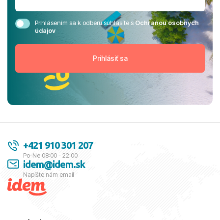
Prihlásením sa k odberu súhlasíte s
Ochranou osobných
údajov
+421 910 301 207
Po-Ne 08:00 - 22:00
idem@idem.sk
Napíšte nám email