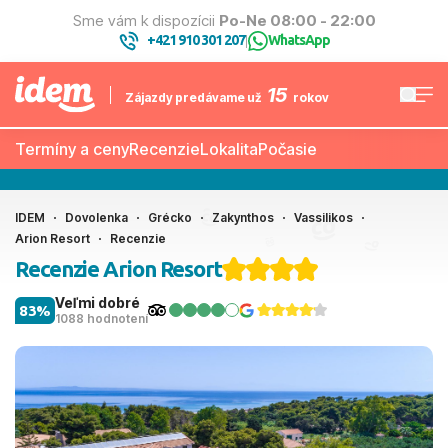
Sme vám k dispozícii
Po-Ne 08:00 - 22:00
+421 910 301 207
WhatsApp
|
15
Zájazdy predávame už
rokov
Termíny a ceny
Recenzie
Lokalita
Počasie
IDEM
Dovolenka
Grécko
Zakynthos
Vassilikos
Arion Resort
Recenzie
Recenzie Arion Resort
Veľmi dobré
83%
1088 hodnotení