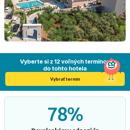
Vyberte si z 12 voľných termínov
do tohto hotela
Vybrať termín
78%