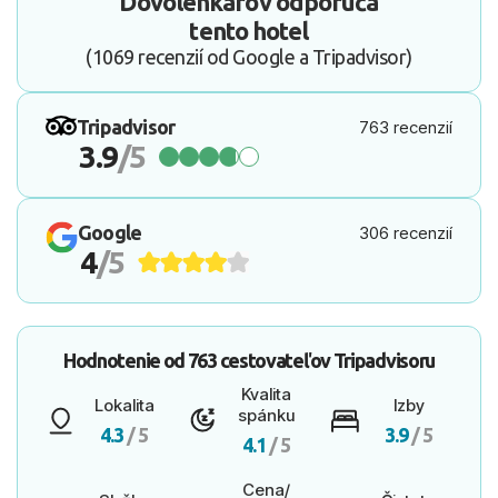
Dovolenkárov odporúča
tento hotel
(1069 recenzií od Google a Tripadvisor)
Tripadvisor
763 recenzií
3.9
/5
Google
306 recenzií
4
/5
Hodnotenie od
763 cestovateľov
Tripadvisoru
Kvalita
Lokalita
Izby
spánku
4.3
/ 5
3.9
/ 5
4.1
/ 5
Cena/