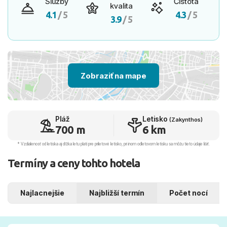
Služby
Čistota
kvalita
4.1
/ 5
4.3
/ 5
3.9
/ 5
Zobraziť na mape
Pláž
Letisko
(Zakynthos)
700 m
6 km
* Vzdialenosť od letiska aj dľžka letu platí pre príletové letisko, pri inom odletovom letisku sa môžu tieto údaje líšiť.
Termíny a ceny tohto hotela
Najlacnejšie
Najbližší termín
Počet nocí