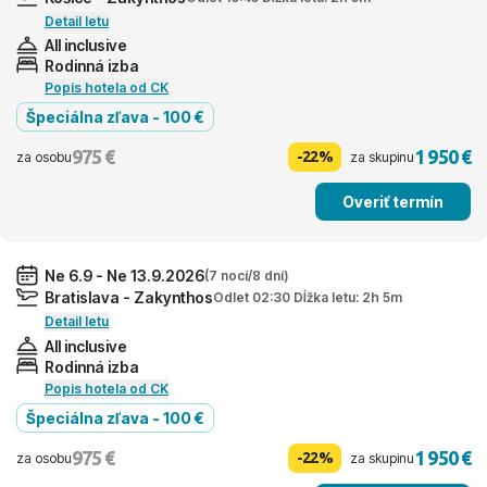
Detail letu
All inclusive
Rodinná izba
Popis hotela od CK
Špeciálna zľava - 100 €
975 €
1 950 €
-22%
za osobu
za skupinu
Overiť termín
Ne 6.9 - Ne 13.9.2026
(7 nocí/8 dní)
Bratislava - Zakynthos
Odlet 02:30 Dĺžka letu: 2h 5m
Detail letu
All inclusive
Rodinná izba
Popis hotela od CK
Špeciálna zľava - 100 €
975 €
1 950 €
-22%
za osobu
za skupinu