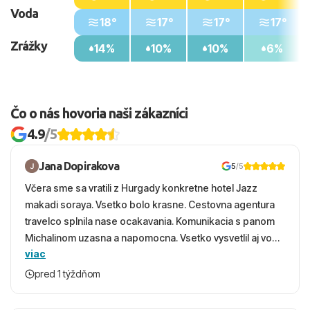
Voda
18°
17°
17°
17°
Zrážky
14%
10%
10%
6%
Čo o nás hovoria naši zákazníci
4.9
/5
Jana Dopirakova
5
/5
Včera sme sa vratili z Hurgady konkretne hotel Jazz
makadi soraya. Vsetko bolo krasne. Cestovna agentura
travelco splnila nase ocakavania. Komunikacia s panom
Michalinom uzasna a napomocna. Vsetko vysvetlil aj vo
viac
vecernych hodinach zaco sa ospravedlnujem. Hotel
krasny, cisty. Sluzby top. Strava, prostredie, more,
pred 1 týždňom
snorchlovanie. Dakujeme velmi pekne S pozdravom