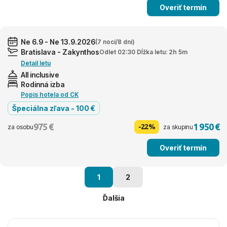
Overiť termín
Ne 6.9 - Ne 13.9.2026
(7 nocí/8 dní)
Bratislava - Zakynthos
Odlet 02:30 Dĺžka letu: 2h 5m
Detail letu
All inclusive
Rodinná izba
Popis hotela od CK
Špeciálna zľava - 100 €
975 €
1 950 €
-22%
za osobu
za skupinu
Overiť termín
1
2
Ďalšia