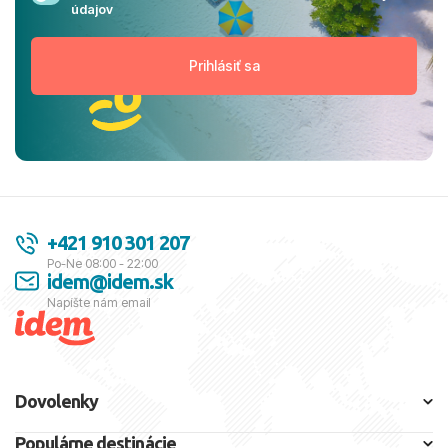
údajov
+421 910 301 207
Po-Ne 08:00 - 22:00
idem@idem.sk
Napíšte nám email
Dovolenky
Populárne destinácie