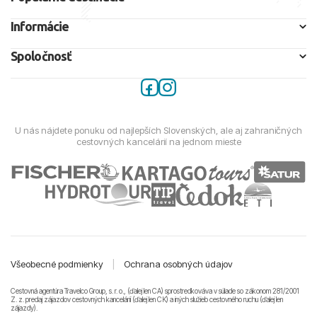
Informácie
Spoločnosť
U nás nájdete ponuku od najlepších Slovenských, ale aj zahraničných
cestovných kancelárií na jednom mieste
Všeobecné podmienky
|
Ochrana osobných údajov
Cestovná agentúra Travelco Group, s. r. o., (ďalej len CA) sprostredkováva v súlade so zákonom 281/2001
Z. z. predaj zájazdov cestovných kancelárii (ďalej len CK) a iných služieb cestovného ruchu (ďalej len
zájazdy).