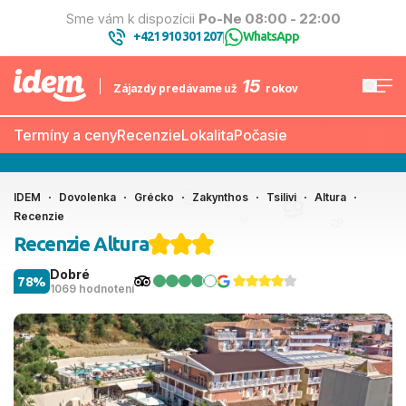
Sme vám k dispozícii
Po-Ne 08:00 - 22:00
+421 910 301 207
WhatsApp
|
15
Zájazdy predávame už
rokov
Termíny a ceny
Recenzie
Lokalita
Počasie
IDEM
Dovolenka
Grécko
Zakynthos
Tsilivi
Altura
Recenzie
Recenzie Altura
Dobré
78%
1069 hodnotení