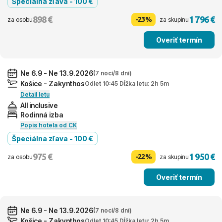
Špeciálna zľava - 100 €
898 €
1 796 €
-23%
za osobu
za skupinu
Overiť termín
Ne 6.9 - Ne 13.9.2026
(7 nocí/8 dní)
Košice - Zakynthos
Odlet 10:45 Dĺžka letu: 2h 5m
Detail letu
All inclusive
Rodinná izba
Popis hotela od CK
Špeciálna zľava - 100 €
975 €
1 950 €
-22%
za osobu
za skupinu
Overiť termín
Ne 6.9 - Ne 13.9.2026
(7 nocí/8 dní)
Košice - Zakynthos
Odlet 10:45 Dĺžka letu: 2h 5m