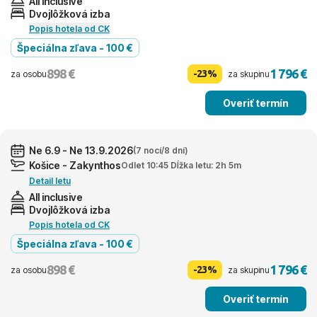
All inclusive
Dvojlôžková izba
Popis hotela od CK
Špeciálna zľava - 100 €
898 €
1 796 €
-23%
za osobu
za skupinu
Overiť termín
Ne 6.9 - Ne 13.9.2026
(7 nocí/8 dní)
Košice - Zakynthos
Odlet 10:45 Dĺžka letu: 2h 5m
Detail letu
All inclusive
Dvojlôžková izba
Popis hotela od CK
Špeciálna zľava - 100 €
898 €
1 796 €
-23%
za osobu
za skupinu
Overiť termín