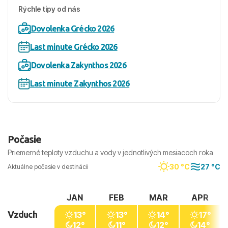
Rýchle tipy od nás
Dovolenka Grécko 2026
Last minute Grécko 2026
Dovolenka Zakynthos 2026
Last minute Zakynthos 2026
Počasie
Priemerné teploty vzduchu a vody v jednotlivých mesiacoch roka
30 °C
27 °C
Aktuálne počasie v destinácii
JAN
FEB
MAR
APR
Vzduch
13°
13°
14°
17°
12°
11°
12°
14°