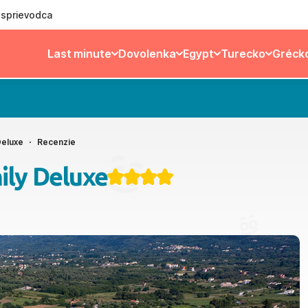
ý sprievodca
Last minute
Dovolenka
Egypt
Turecko
Gréck
Deluxe
Recenzie
ily Deluxe