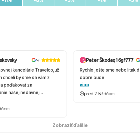
oskovsky
Peter Škodaq16gf777
5
/5
tovnej kancelárie Travelco,už
Rychlo ,ešte sme neboli tak d
em chceli by sme sa vám z
dobre bude
viac
ca poďakovať za
nie našej nedávnej
pred 2 týždňami
v Turecku. Vďaka vám sme
herný čas, na ktorý budeme
ždňom
 úsmevom spomínať. ​Všetko
solútne hladko – od
Zobraziť ďalšie
ýberu zájazdu, cez ochotnú
, až po samotný transfer a