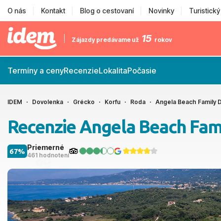
O nás
Kontakt
Blog o cestovaní
Novinky
Turistick
15
Zájazdy predávame už
rokov
Termíny a ceny
Recenzie
Lokalita
Počasie
IDEM
Dovolenka
Grécko
Korfu
Roda
Angela Beach Family 
Recenzie Angela Beach Fam
Priemerné
67%
461 hodnotení