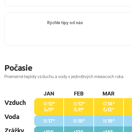
Rýchle tipy od nás
Počasie
Priemerné teploty vzduchu a vody v jednotlivých mesiacoch roka
JAN
FEB
MAR
Vzduch
12°
12°
14°
11°
11°
12°
Voda
17°
16°
16°
Zrážky
19%
12%
14%