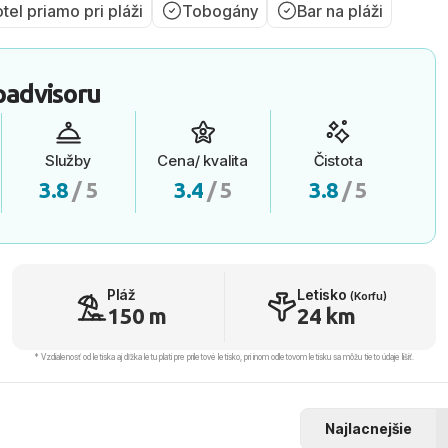
tel priamo pri pláži
Tobogány
Bar na pláži
padvisoru
Služby
Cena/ kvalita
Čistota
3.8
/ 5
3.4
/ 5
3.8
/ 5
Pláž
Letisko
(Korfu)
150 m
24 km
* Vzdialenosť od letiska aj dľžka letu platí pre príletové letisko, pri inom odletovom letisku sa môžu tieto údaje líšiť.
Najlacnejšie