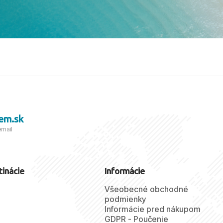
 s nami vyrazíte nabudúce!
 skvelé spomienky. ​S
a prianím mnohých ďalších
lientov, Juraj s rodinou.
em.sk
email
tinácie
Informácie
Všeobecné obchodné
podmienky
Informácie pred nákupom
GDPR - Poučenie