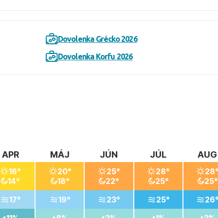
Dovolenka Grécko 2026
Dovolenka Korfu 2026
APR
MÁJ
JÚN
JÚL
AUG
16°
20°
25°
28°
28
14°
18°
22°
25°
25°
17°
19°
23°
25°
26
11%
8%
3%
1%
3%