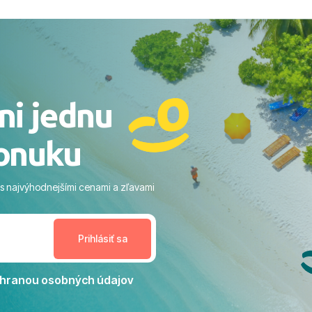
ovaní sme boli v hoteli TUI
acaranda a bola to trefa do
o nás dostalo najviac: ​Skvelé
rsonál: Vždy usmievaví,
rostliví ľudia. ​Gastro zážitok:
stré a čerstvé jedlo počas
ni jednu
​Areál a pláž: Nádherné, čisté
 veľa zelene a udržiavaná pláž
onuku
m vstupom do mora a teple
ram: Skvelé animácie a
ivity, pri ktorých sa človek ani
 s najvýhodnejšími cenami a zľavami
enudil, no zároveň bol
estoru na dokonalý relax. ​
nceláriu Travelco aj hotel TUI
Jacaranda môžeme s čistým
dporučiť každému, kto hľadá
ú dovolenku na vysokej
hranou osobných údajov
tko bolo zabezpečené na
viezdičkou. ​Už teraz sa