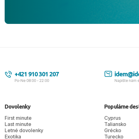
tešíme, kam
Ďakujeme za
pozdravom 
spokojných k
+421 910 301 207
idem@id
Po-Ne 08:00 - 22:00
Napíšte nám 
Dovolenky
Populárne des
First minute
Cyprus
Last minute
Taliansko
Letné dovolenky
Grécko
Exotika
Turecko