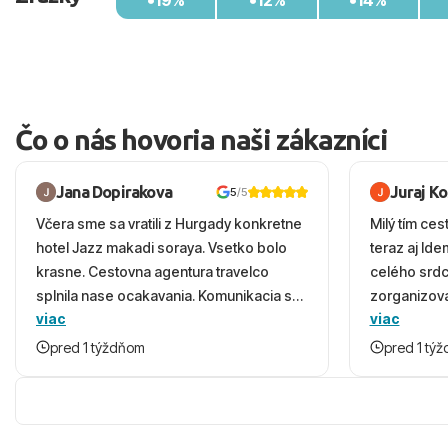
Čo o nás hovoria naši zákazníci
Jana Dopirakova
Juraj K
5
/5
Včera sme sa vratili z Hurgady konkretne
Milý tím ces
hotel Jazz makadi soraya. Vsetko bolo
teraz aj Id
krasne. Cestovna agentura travelco
celého srd
splnila nase ocakavania. Komunikacia s
zorganizova
viac
viac
panom Michalinom uzasna a napomocna.
dovolenky 
Vsetko vysvetlil aj vo vecernych hodinach
prežili nád
pred 1 týždňom
pred 1 tý
zaco sa ospravedlnujem. Hotel krasny,
ešte dlho s
cisty. Sluzby top. Strava, prostredie,
prebehlo ab
more, snorchlovanie. Dakujeme velmi
prvotného v
pekne S pozdravom
komunikáciu