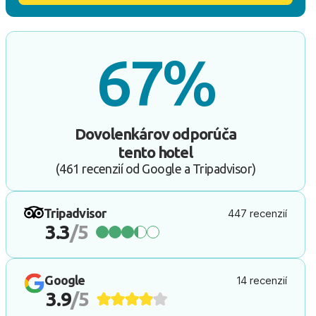
67%
Dovolenkárov odporúča
tento hotel
(461 recenzií od Google a Tripadvisor)
Tripadvisor
447 recenzií
3.3
/5
Google
14 recenzií
3.9
/5