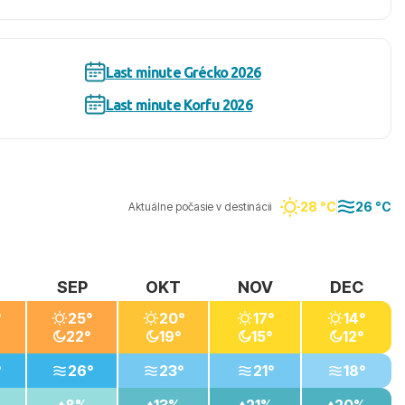
Last minute Grécko 2026
Last minute Korfu 2026
28 °C
26 °C
Aktuálne počasie v destinácii
SEP
OKT
NOV
DEC
°
25°
20°
17°
14°
22°
19°
15°
12°
°
26°
23°
21°
18°
8%
13%
21%
20%