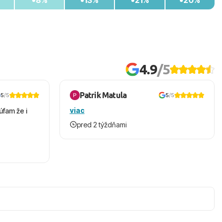
4.9
/5
Patrik Matula
5
/5
5
/5
viac
úfam že i
pred 2 týždňami