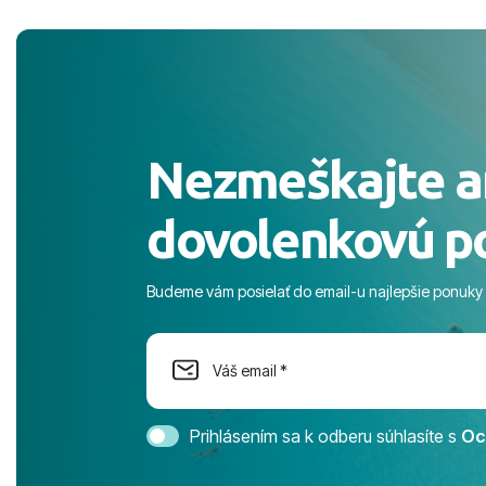
pobyt. ​Ubyt
Magic Life J
čierneho! ​Č
služby a pe
ochotní a sta
Výborné, pe
Nezmeškajte a
celého dňa. 
prostredie,
dovolenkovú p
s pozvoľný
more. ​Prog
športové akt
Budeme vám posielať do email-u najlepšie ponuky
na moment n
dostatok pri
Cestovnú ka
Magic Life 
svedomím o
bezstarostn
Prihlásením sa k odberu súhlasíte s
Oc
úrovni. Vše
jednotku s h