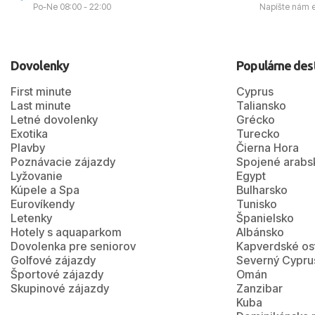
Po-Ne 08:00 - 22:00
Napíšte nám 
Dovolenky
Populárne des
First minute
Cyprus
Last minute
Taliansko
Letné dovolenky
Grécko
Exotika
Turecko
Plavby
Čierna Hora
Poznávacie zájazdy
Spojené arabs
Lyžovanie
Egypt
Kúpele a Spa
Bulharsko
Eurovíkendy
Tunisko
Letenky
Španielsko
Hotely s aquaparkom
Albánsko
Dovolenka pre seniorov
Kapverdské os
Golfové zájazdy
Severný Cypru
Športové zájazdy
Omán
Skupinové zájazdy
Zanzibar
Kuba