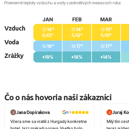
Priemerné teploty vzduchu a vody v jednotlivých mesiacoch roka
JAN
FEB
MAR
Vzduch
14°
14°
15°
13°
12°
13°
Voda
18°
17°
17°
Zrážky
19%
18%
14%
Čo o nás hovoria naši zákazníci
Jana Dopirakova
Juraj K
5
/5
Včera sme sa vratili z Hurgady konkretne
Milý tím ces
hotel Jazz makadi soraya. Vsetko bolo
teraz aj Id