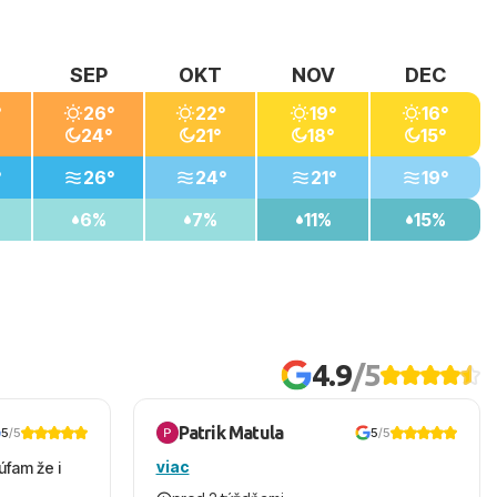
SEP
OKT
NOV
DEC
°
26°
22°
19°
16°
24°
21°
18°
15°
°
26°
24°
21°
19°
6%
7%
11%
15%
4.9
/5
Patrik Matula
5
/5
5
/5
viac
úfam že i