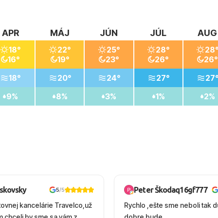
APR
MÁJ
JÚN
JÚL
AUG
18°
22°
25°
28°
28
16°
19°
23°
26°
26°
18°
20°
24°
27°
27
9%
8%
3%
1%
2%
oskovsky
Peter Škodaq16gf777
5
/5
tovnej kancelárie Travelco,už
Rychlo ,ešte sme neboli tak d
em chceli by sme sa vám z
dobre bude