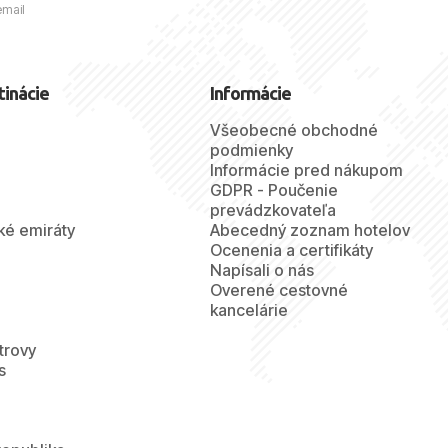
email
tinácie
Informácie
Všeobecné obchodné
podmienky
Informácie pred nákupom
GDPR - Poučenie
prevádzkovateľa
ké emiráty
Abecedný zoznam hotelov
Ocenenia a certifikáty
Napísali o nás
Overené cestovné
kancelárie
trovy
s