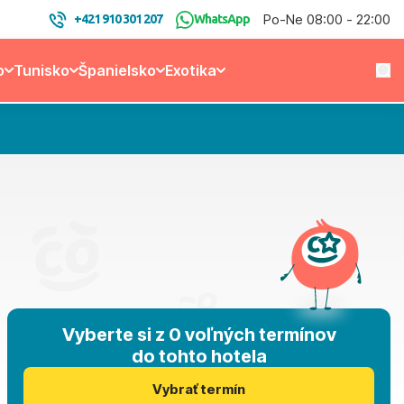
Po-Ne 08:00 - 22:00
+421 910 301 207
WhatsApp
o
Tunisko
Španielsko
Exotika
Vyberte si z 0 voľných termínov
do tohto hotela
Vybrať termín