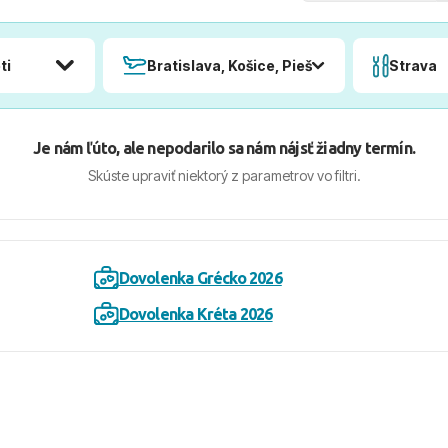
ti
Bratislava, Košice, Piešťany, Poprad
Strava
Je nám ľúto, ale nepodarilo sa nám nájsť žiadny termín.
Skúste upraviť niektorý z parametrov vo filtri.
Dovolenka Grécko 2026
Dovolenka Kréta 2026