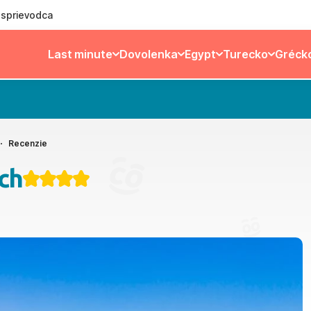
ý sprievodca
Last minute
Dovolenka
Egypt
Turecko
Gréck
Recenzie
ch