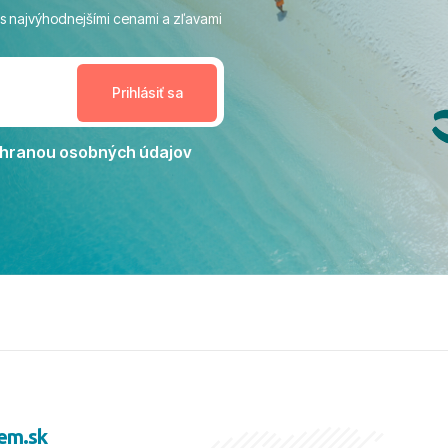
ivity, pri ktorých sa človek ani
 s najvýhodnejšími cenami a zľavami
enudil, no zároveň bol
estoru na dokonalý relax. ​
nceláriu Travelco aj hotel TUI
Jacaranda môžeme s čistým
dporučiť každému, kto hľadá
ú dovolenku na vysokej
hranou osobných údajov
tko bolo zabezpečené na
viezdičkou. ​Už teraz sa
 s nami vyrazíte nabudúce!
 skvelé spomienky. ​S
a prianím mnohých ďalších
lientov, Juraj s rodinou.
em.sk