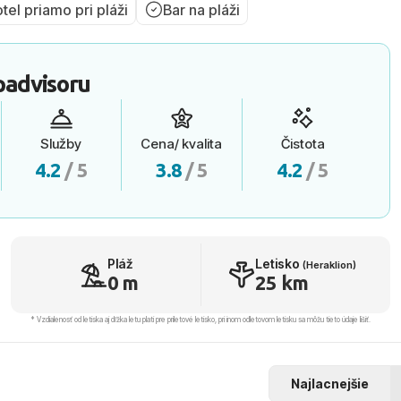
tel priamo pri pláži
Bar na pláži
padvisoru
Služby
Cena/ kvalita
Čistota
4.2
/ 5
3.8
/ 5
4.2
/ 5
Pláž
Letisko
(Heraklion)
0 m
25 km
* Vzdialenosť od letiska aj dľžka letu platí pre príletové letisko, pri inom odletovom letisku sa môžu tieto údaje líšiť.
Najlacnejšie