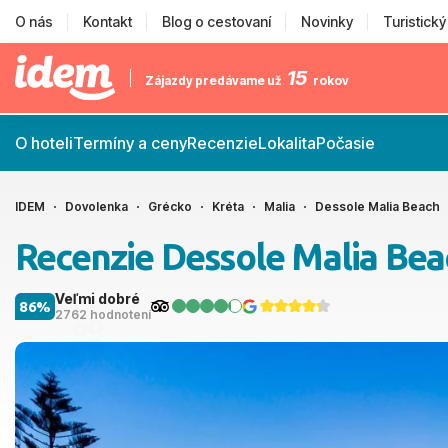
O nás
Kontakt
Blog o cestovaní
Novinky
Turistick
15
Zájazdy predávame už
rokov
O hoteli
Termíny a ceny
Recenzie
Lokalita
Počasie
IDEM
Dovolenka
Grécko
Kréta
Malia
Dessole Malia Beach
Recenzie Dessole Malia Bea
Veľmi dobré
86%
2762 hodnotení