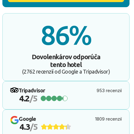
86%
Dovolenkárov odporúča
tento hotel
(2762 recenzií od Google a Tripadvisor)
Tripadvisor
953 recenzií
4.2
/5
Google
1809 recenzií
4.3
/5