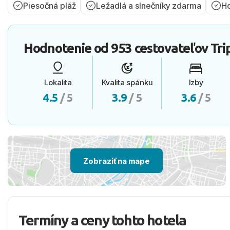
Piesočná pláž
Ležadlá a slnečníky zdarma
Ho
Hodnotenie od
953 cestovateľov
Tri
Lokalita
Kvalita spánku
Izby
4.5
/ 5
3.9
/ 5
3.6
/ 5
Zobraziť na mape
Termíny a ceny tohto hotela