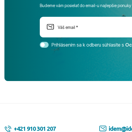
športové akt
Budeme vám posielať do email-u najlepšie ponuky
na moment n
dostatok pri
Cestovnú ka
Magic Life 
svedomím o
bezstarostn
Prihlásením sa k odberu súhlasíte s
Oc
úrovni. Vše
jednotku s h
tešíme, kam
Ďakujeme za
pozdravom 
spokojných k
+421 910 301 207
idem@id