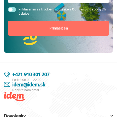
Prihlásením sa k odberu súhlasíte s
Ochranou osobných
údajov
+421 910 301 207
Po-Ne 08:00 - 22:00
idem@idem.sk
Napíšte nám email
Dovolenky