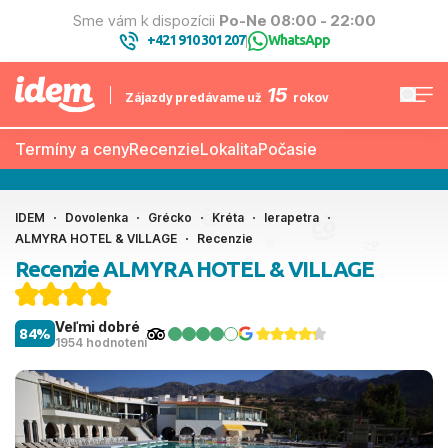
Sme vám k dispozícii
Po-Ne 08:00 - 22:00
+421 910 301 207
WhatsApp
|
15
Zájazdy predávame už
rokov
Termíny a ceny
Recenzie
Lokalita
Počasie
IDEM
Dovolenka
Grécko
Kréta
Ierapetra
ALMYRA HOTEL & VILLAGE
Recenzie
Recenzie ALMYRA HOTEL & VILLAGE
Veľmi dobré
84%
1954 hodnotení