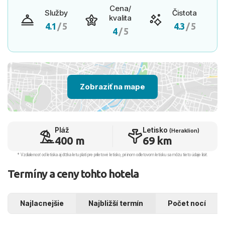
Cena/
Služby
Čistota
kvalita
4.1
/ 5
4.3
/ 5
4
/ 5
Zobraziť na mape
Pláž
Letisko
(Heraklion)
400 m
69 km
* Vzdialenosť od letiska aj dľžka letu platí pre príletové letisko, pri inom odletovom letisku sa môžu tieto údaje líšiť.
Termíny a ceny tohto hotela
Najlacnejšie
Najbližší termín
Počet nocí