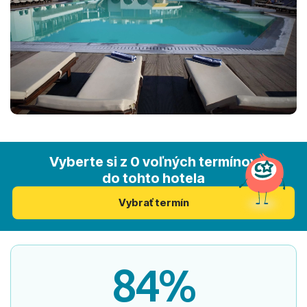
Vyberte si z 0 voľných termínov
do tohto hotela
Vybrať termín
84%