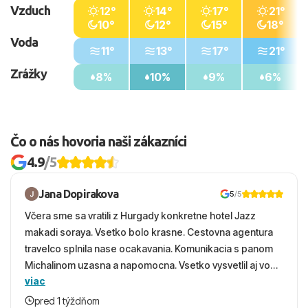
Vzduch
12°
14°
17°
21°
10°
12°
15°
18°
Voda
11°
13°
17°
21°
Zrážky
8%
10%
9%
6%
Čo o nás hovoria naši zákazníci
4.9
/5
Jana Dopirakova
5
/5
Včera sme sa vratili z Hurgady konkretne hotel Jazz
makadi soraya. Vsetko bolo krasne. Cestovna agentura
travelco splnila nase ocakavania. Komunikacia s panom
Michalinom uzasna a napomocna. Vsetko vysvetlil aj vo
viac
vecernych hodinach zaco sa ospravedlnujem. Hotel
krasny, cisty. Sluzby top. Strava, prostredie, more,
pred 1 týždňom