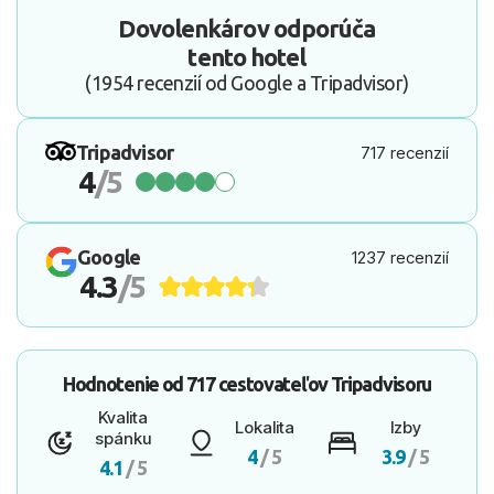
Dovolenkárov odporúča
tento hotel
(1954 recenzií od Google a Tripadvisor)
Tripadvisor
717 recenzií
4
/5
Google
1237 recenzií
4.3
/5
Hodnotenie od
717 cestovateľov
Tripadvisoru
Kvalita
Lokalita
Izby
spánku
4
/ 5
3.9
/ 5
4.1
/ 5