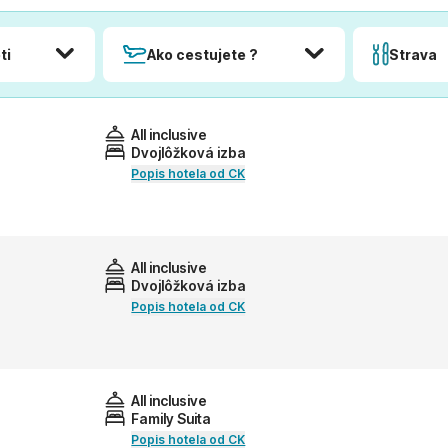
ti
Ako cestujete ?
Strava
All inclusive
Dvojlôžková izba
Popis hotela od CK
All inclusive
Dvojlôžková izba
Popis hotela od CK
All inclusive
Family Suita
Popis hotela od CK