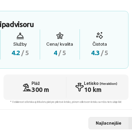
ipadvisoru
Služby
Cena/ kvalita
Čistota
4.2
/ 5
4
/ 5
4.3
/ 5
Pláž
Letisko
(Heraklion)
300 m
10 km
* Vzdialenosť od letiska aj dľžka letu platí pre príletové letisko, pri inom odletovom letisku sa môžu tieto údaje líšiť.
Najlacnejšie