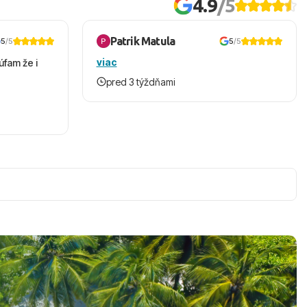
4.9
/5
Patrik Matula
5
/5
5
/5
viac
úfam že i
pred 3 týždňami