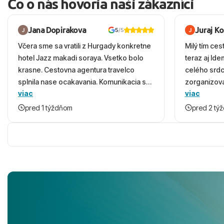
Čo o nás hovoria naši zákazníci
Jana Dopirakova
Juraj K
5
/5
Včera sme sa vratili z Hurgady konkretne
Milý tím ces
hotel Jazz makadi soraya. Vsetko bolo
teraz aj Id
krasne. Cestovna agentura travelco
celého srd
splnila nase ocakavania. Komunikacia s
zorganizova
viac
viac
panom Michalinom uzasna a napomocna.
dovolenky 
Vsetko vysvetlil aj vo vecernych hodinach
prežili nád
pred 1 týždňom
pred 2 tý
zaco sa ospravedlnujem. Hotel krasny,
ešte dlho s
cisty. Sluzby top. Strava, prostredie,
prebehlo ab
more, snorchlovanie. Dakujeme velmi
prvotného v
pekne S pozdravom
komunikáciu
pobyt. ​Ubyt
Magic Life J
čierneho! ​Č
služby a pe
ochotní a sta