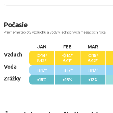
Počasie
Priemerné teploty vzduchu a vody v jednotlivých mesiacoch roka
JAN
FEB
MAR
Vzduch
14°
14°
15°
12°
11°
12°
Voda
17°
17°
17°
Zrážky
15%
15%
12%