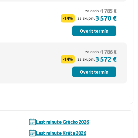
1 785 €
za osobu
3 570 €
-14%
za skupinu
Overiť termín
1 786 €
za osobu
3 572 €
-14%
za skupinu
Overiť termín
Last minute Grécko 2026
Last minute Kréta 2026