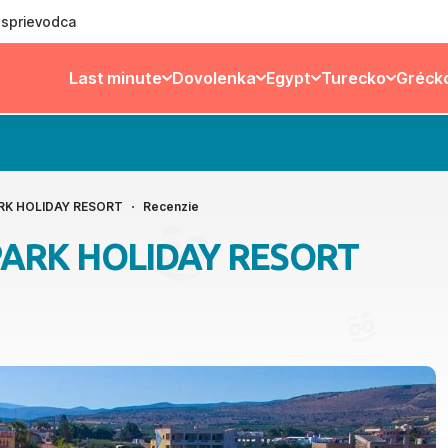
ý sprievodca
Last minute
Dovolenka
Egypt
Turecko
Gréck
RK HOLIDAY RESORT
Recenzie
PARK HOLIDAY RESORT