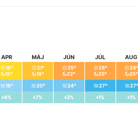
APR
MÁJ
JÚN
JÚL
AUG
18°
21°
25°
28°
28
15°
18°
22°
25°
25°
18°
20°
24°
27°
27
8%
7%
3%
1%
1%