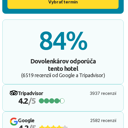
Vybrať termín
84%
Dovolenkárov odporúča
tento hotel
(6519 recenzií od Google a Tripadvisor)
Tripadvisor
3937 recenzií
4.2
/5
Google
2582 recenzií
4.2
/5