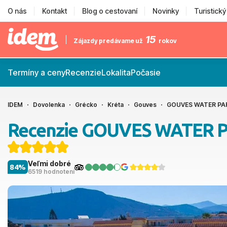
O nás
Kontakt
Blog o cestovaní
Novinky
Turistick
15
Zájazdy predávame už
rokov
Termíny a ceny
Recenzie
Lokalita
Počasie
IDEM
Dovolenka
Grécko
Kréta
Gouves
GOUVES WATER PA
Recenzie GOUVES WATER 
Veľmi dobré
84%
6519 hodnotení