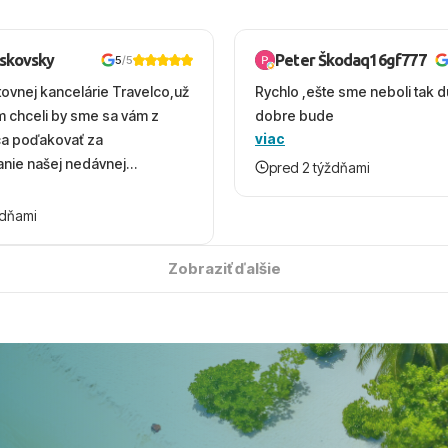
oskovsky
Peter Škodaq16gf777
5
/5
tovnej kancelárie Travelco,už
Rychlo ,ešte sme neboli tak d
em chceli by sme sa vám z
dobre bude
viac
ca poďakovať za
nie našej nedávnej
pred 2 týždňami
v Turecku. Vďaka vám sme
herný čas, na ktorý budeme
ždňami
 úsmevom spomínať. ​Všetko
solútne hladko – od
Zobraziť ďalšie
ýberu zájazdu, cez ochotnú
, až po samotný transfer a
ovaní sme boli v hoteli TUI
acaranda a bola to trefa do
o nás dostalo najviac: ​Skvelé
rsonál: Vždy usmievaví,
rostliví ľudia. ​Gastro zážitok: