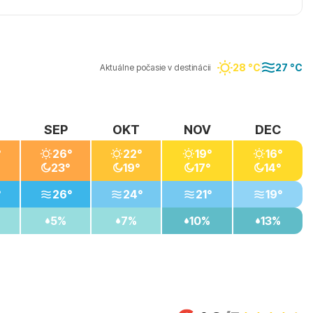
28 °C
27 °C
Aktuálne počasie v destinácii
SEP
OKT
NOV
DEC
°
26°
22°
19°
16°
23°
19°
17°
14°
°
26°
24°
21°
19°
5%
7%
10%
13%