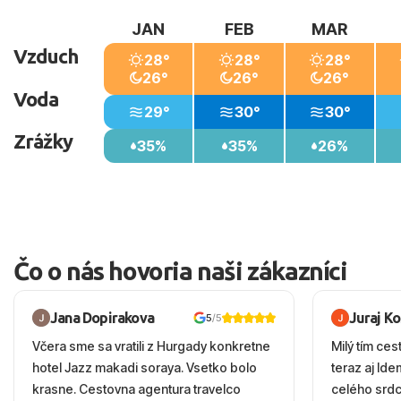
JAN
FEB
MAR
Vzduch
28°
28°
28°
26°
26°
26°
Voda
29°
30°
30°
Zrážky
35%
35%
26%
Čo o nás hovoria naši zákazníci
Jana Dopirakova
Juraj K
5
/5
Včera sme sa vratili z Hurgady konkretne
Milý tím ces
hotel Jazz makadi soraya. Vsetko bolo
teraz aj Id
krasne. Cestovna agentura travelco
celého srd