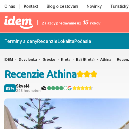
O nás
Kontakt
Blog o cestovaní
Novinky
Turistick
15
Zájazdy predávame už
rokov
Termíny a ceny
Recenzie
Lokalita
Počasie
IDEM
Dovolenka
Grécko
Kréta
Bali (Kréta)
Athina
Recenz
Recenzie Athina
Skvelé
88%
248 hodnotení