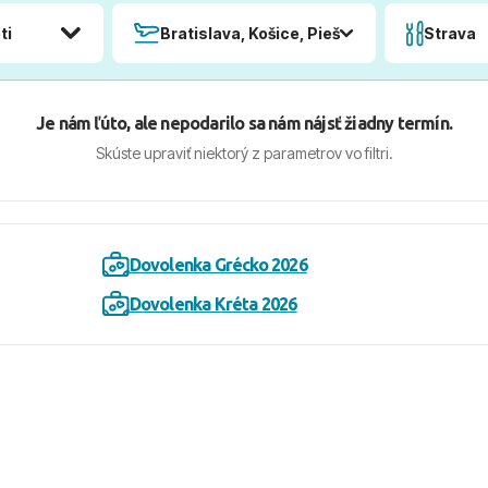
ti
Bratislava, Košice, Piešťany, Poprad
Strava
Je nám ľúto, ale nepodarilo sa nám nájsť žiadny termín.
Skúste upraviť niektorý z parametrov vo filtri.
Dovolenka Grécko 2026
Dovolenka Kréta 2026