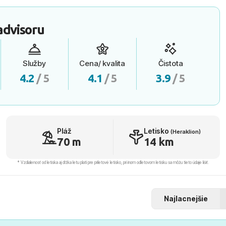
advisoru
Služby
Cena/ kvalita
Čistota
4.2
/ 5
4.1
/ 5
3.9
/ 5
Pláž
Letisko
(Heraklion)
70 m
14 km
* Vzdialenosť od letiska aj dľžka letu platí pre príletové letisko, pri inom odletovom letisku sa môžu tieto údaje líšiť.
Najlacnejšie