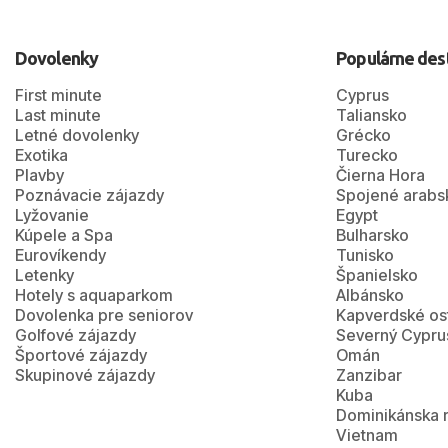
Dovolenky
Populárne des
First minute
Cyprus
Last minute
Taliansko
Letné dovolenky
Grécko
Exotika
Turecko
Plavby
Čierna Hora
Poznávacie zájazdy
Spojené arabs
Lyžovanie
Egypt
Kúpele a Spa
Bulharsko
Eurovíkendy
Tunisko
Letenky
Španielsko
Hotely s aquaparkom
Albánsko
Dovolenka pre seniorov
Kapverdské os
Golfové zájazdy
Severný Cypru
Športové zájazdy
Omán
Skupinové zájazdy
Zanzibar
Kuba
Dominikánska 
Vietnam