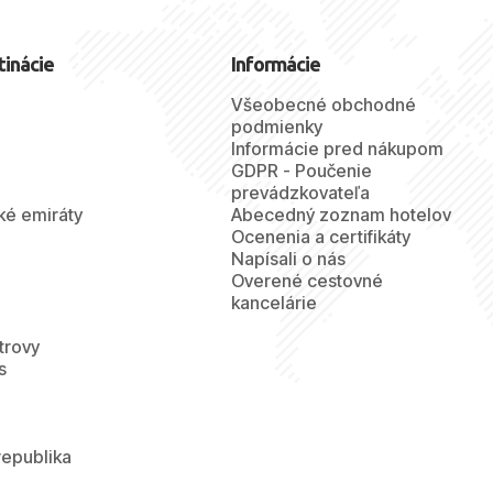
tinácie
Informácie
Všeobecné obchodné
podmienky
Informácie pred nákupom
GDPR - Poučenie
prevádzkovateľa
ké emiráty
Abecedný zoznam hotelov
Ocenenia a certifikáty
Napísali o nás
Overené cestovné
kancelárie
trovy
s
republika