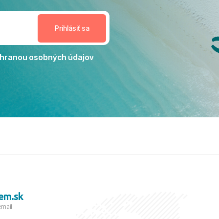
estoru na dokonalý relax. ​
nceláriu Travelco aj hotel TUI
Jacaranda môžeme s čistým
dporučiť každému, kto hľadá
ú dovolenku na vysokej
hranou osobných údajov
tko bolo zabezpečené na
viezdičkou. ​Už teraz sa
 s nami vyrazíte nabudúce!
 skvelé spomienky. ​S
a prianím mnohých ďalších
lientov, Juraj s rodinou.
em.sk
email