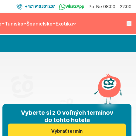
Po-Ne 08:00 - 22:00
+421 910 301 207
WhatsApp
o
Tunisko
Španielsko
Exotika
Vyberte si z 0 voľných termínov
do tohto hotela
Vybrať termín