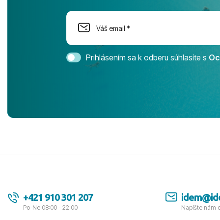
dostatok pri
Cestovnú ka
Magic Life 
svedomím o
bezstarostn
Prihlásením sa k odberu súhlasíte s
Oc
úrovni. Vše
jednotku s h
tešíme, kam
Ďakujeme za
pozdravom 
spokojných k
+421 910 301 207
idem@id
Po-Ne 08:00 - 22:00
Napíšte nám 