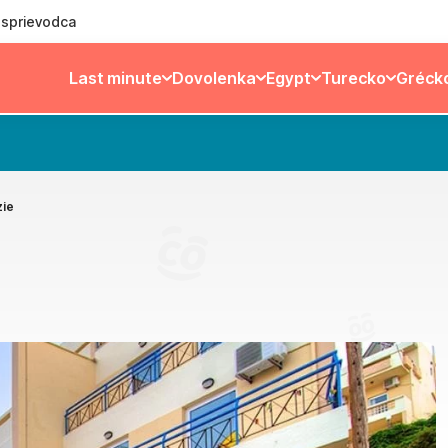
ý sprievodca
Last minute
Dovolenka
Egypt
Turecko
Gréck
ie