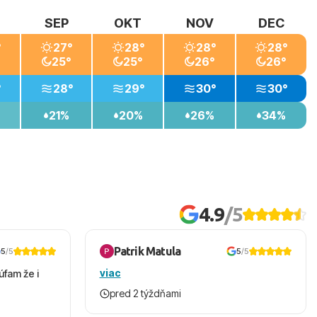
SEP
OKT
NOV
DEC
°
27°
28°
28°
28°
25°
25°
26°
26°
°
28°
29°
30°
30°
21%
20%
26%
34%
4.9
/5
Patrik Matula
5
/5
5
/5
viac
úfam že i
pred 2 týždňami