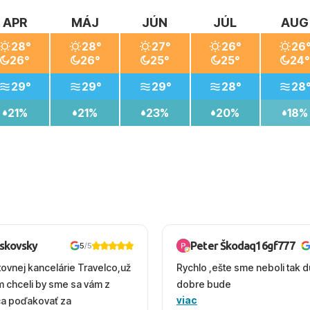
APR
MÁJ
JÚN
JÚL
AUG
28°
28°
27°
26°
26
26°
26°
25°
25°
24°
29°
29°
29°
28°
28
21%
21%
23%
20%
18%
oskovsky
Peter Škodaq16gf777
5
/5
tovnej kancelárie Travelco,už
Rychlo ,ešte sme neboli tak d
em chceli by sme sa vám z
dobre bude
viac
ca poďakovať za