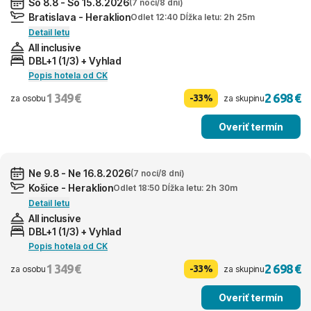
So 8.8 - So 15.8.2026
(7 nocí/8 dní)
Bratislava - Heraklion
Odlet 12:40 Dĺžka letu: 2h 25m
Detail letu
All inclusive
DBL+1 (1/3) + Vyhlad
Popis hotela od CK
1 349 €
2 698 €
-33%
za osobu
za skupinu
Overiť termín
Ne 9.8 - Ne 16.8.2026
(7 nocí/8 dní)
Košice - Heraklion
Odlet 18:50 Dĺžka letu: 2h 30m
Detail letu
All inclusive
DBL+1 (1/3) + Vyhlad
Popis hotela od CK
1 349 €
2 698 €
-33%
za osobu
za skupinu
Overiť termín