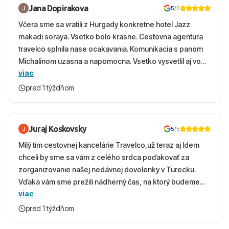
Jana Dopirakova
5
/5
Včera sme sa vratili z Hurgady konkretne hotel Jazz
makadi soraya. Vsetko bolo krasne. Cestovna agentura
travelco splnila nase ocakavania. Komunikacia s panom
Michalinom uzasna a napomocna. Vsetko vysvetlil aj vo
viac
vecernych hodinach zaco sa ospravedlnujem. Hotel
krasny, cisty. Sluzby top. Strava, prostredie, more,
pred 1 týždňom
snorchlovanie. Dakujeme velmi pekne S pozdravom
Juraj Koskovsky
5
/5
Milý tím cestovnej kancelárie Travelco,už teraz aj Idem
chceli by sme sa vám z celého srdca poďakovať za
zorganizovanie našej nedávnej dovolenky v Turecku.
Vďaka vám sme prežili nádherný čas, na ktorý budeme
viac
ešte dlho s úsmevom spomínať. ​Všetko prebehlo
absolútne hladko – od prvotného výberu zájazdu, cez
pred 1 týždňom
ochotnú komunikáciu, až po samotný transfer a pobyt. ​