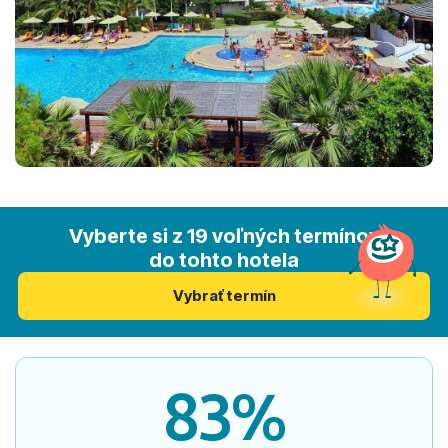
Vyberte si z 19 voľných termínov
do tohto hotela
Vybrať termín
83%