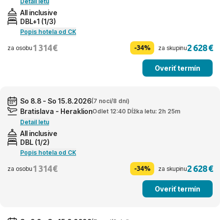
Detail letu
All inclusive
DBL+1 (1/3)
Popis hotela od CK
1 314 €
2 628 €
-34%
za osobu
za skupinu
Overiť termín
So 8.8 - So 15.8.2026
(7 nocí/8 dní)
Bratislava - Heraklion
Odlet 12:40 Dĺžka letu: 2h 25m
Detail letu
All inclusive
DBL (1/2)
Popis hotela od CK
1 314 €
2 628 €
-34%
za osobu
za skupinu
Overiť termín