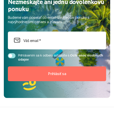
Nezmeškajte ani jednu dovolenkovú
ponuku
Budeme vám posielať do email-u najlepšie ponuky s
najvýhodnejšími cenami a zľavami
Prihlásením sa k odberu súhlasíte s
Ochranou osobných
údajov