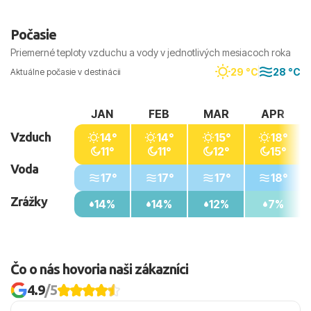
Počasie
Priemerné teploty vzduchu a vody v jednotlivých mesiacoch roka
29 °C
28 °C
Aktuálne počasie v destinácii
JAN
FEB
MAR
APR
Vzduch
14°
14°
15°
18°
11°
11°
12°
15°
Voda
17°
17°
17°
18°
Zrážky
14%
14%
12%
7%
Čo o nás hovoria naši zákazníci
4.9
/5