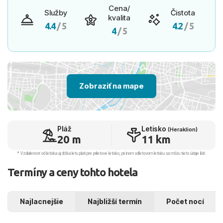
Cena/
Služby
Čistota
kvalita
4.4
/ 5
4.2
/ 5
4
/ 5
Zobraziť na mape
Pláž
Letisko
(Heraklion)
20 m
11 km
* Vzdialenosť od letiska aj dľžka letu platí pre príletové letisko, pri inom odletovom letisku sa môžu tieto údaje líšiť.
Termíny a ceny tohto hotela
Najlacnejšie
Najbližší termín
Počet nocí