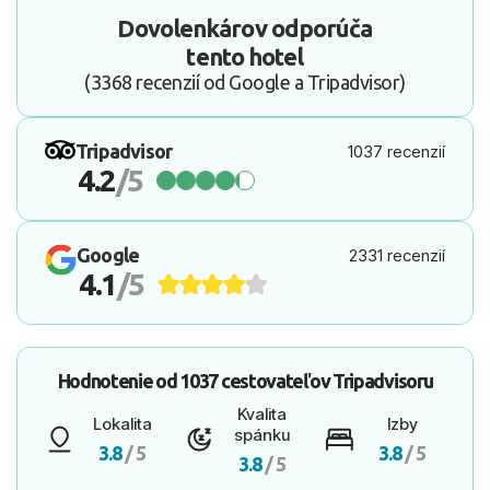
Dovolenkárov odporúča
tento hotel
(3368 recenzií od Google a Tripadvisor)
Tripadvisor
1037 recenzií
4.2
/5
Google
2331 recenzií
4.1
/5
Hodnotenie od
1037 cestovateľov
Tripadvisoru
Kvalita
Lokalita
Izby
spánku
3.8
/ 5
3.8
/ 5
3.8
/ 5