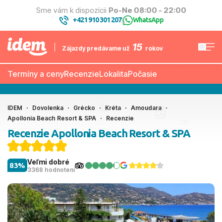
Sme vám k dispozícii
Po-Ne 08:00 - 22:00
+421 910 301 207
WhatsApp
|
15
Zájazdy predávame už
rokov
Termíny a ceny
Recenzie
Lokalita
Počasie
IDEM
Dovolenka
Grécko
Kréta
Amoudara
Apollonia Beach Resort & SPA
Recenzie
Recenzie Apollonia Beach Resort & SPA
Veľmi dobré
83%
3368 hodnotení