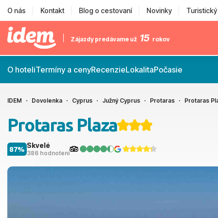
O nás
Kontakt
Blog o cestovaní
Novinky
Turistick
15
Zájazdy predávame už
rokov
O hoteli
Termíny a ceny
Recenzie
Lokalita
Počasie
IDEM
Dovolenka
Cyprus
Južný Cyprus
Protaras
Protaras Pl
Protaras Plaza
Skvelé
87%
386 hodnotení