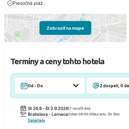
Piesočná pláž
Zobraziť na mape
Termíny a ceny tohto hotela
Od - Do
2 dospelí, 0 de
St 26.8 - Št 3.9.2026
(7 nocí/9 dní)
Bratislava - Larnaca
Odlet 09:00 Dĺžka letu: 3h 15m
Detail letu