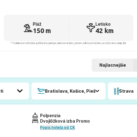
Pláž
Letisko
150 m
42 km
* Vzdialenosť od letiska aj dľžka letu platí pre príletové letisko, pri inom odletovom letisku sa môžu tieto údaje líšiť.
Najlacnejšie
ti
Bratislava, Košice, Piešťany, Poprad
Strava
Polpenzia
Dvojlôžková izba Promo
Popis hotela od CK