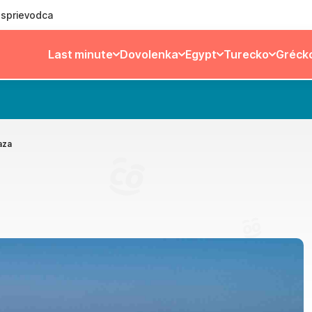
ý sprievodca
Last minute
Dovolenka
Egypt
Turecko
Gréck
aza