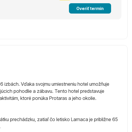
Overiť termín
 56 izbách. Vďaka svojmu umiestneniu hotel umožňuje
ajúcich pohodlie a zábavu. Tento hotel predstavuje
aktivitám, ktoré ponúka Protaras a jeho okolie.
átku prechádzku, zatiaľ čo letisko Larnaca je približne 65
.