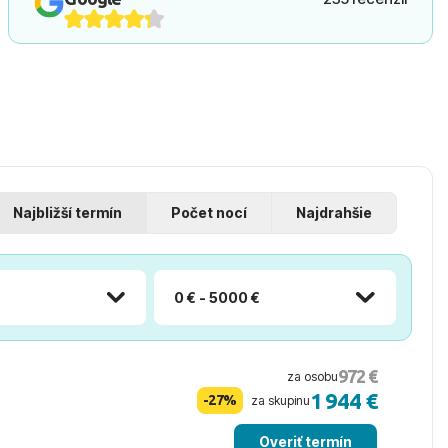
Najbližší termín
Počet nocí
Najdrahšie
0 € - 5000 €
972 €
za osobu
1 944 €
-27%
za skupinu
Overiť termín