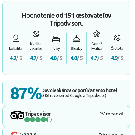
Hodnotenie od
151 cestovateľov
Tripadvisoru
Kvalita
Cena/
Lokalita
spánku
Izby
Služby
kvalita
Čistota
4.9
/ 5
4.7
/ 5
4.8
/ 5
4.8
/ 5
4.7
/ 5
4.9
/ 5
87%
Dovolenkárov odporúča tento hotel
(386 recenzií od Google a Tripadvisor)
Tripadvisor
151 recenzií
Google
235 recenzií