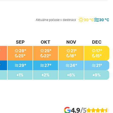
30 °C
30 °C
Aktuálne počasie v destinácii
SEP
OKT
NOV
DEC
°
28°
25°
21°
17°
25°
22°
18°
15°
°
29°
27°
24°
21°
1%
2%
6%
9%
4.9
/5