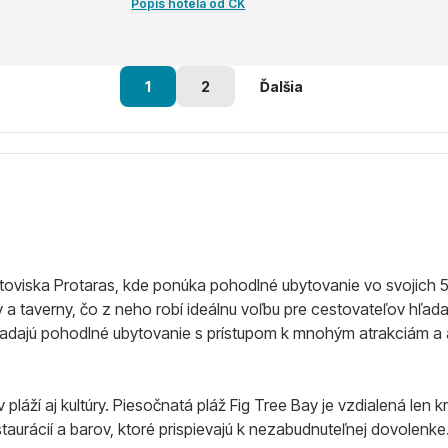
Popis hotela od CK
1
2
Ďalšia
 letoviska Protaras, kde ponúka pohodlné ubytovanie vo svojich
v a taverny, čo z neho robí ideálnu voľbu pre cestovateľov hľad
í hľadajú pohodlné ubytovanie s prístupom k mnohým atrakciám a 
áží aj kultúry. Piesočnatá pláž Fig Tree Bay je vzdialená len kr
taurácií a barov, ktoré prispievajú k nezabudnuteľnej dovolenke