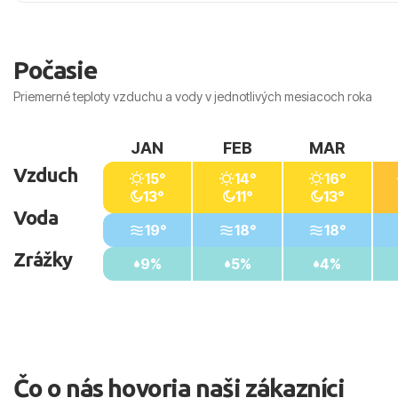
Vzdialenosti od
Pláže: 80 m
Počasie
Letiska Larnaca: 65 km
Nákupov: 0 m
Priemerné teploty vzduchu a vody v jednotlivých mesiacoch roka
Barov/krčmičiek: 0 m
Parko Paliatso Luna Park: 13 km
JAN
FEB
MAR
Aqua Park: 19 km
Vzduch
15°
14°
16°
13°
11°
13°
Voda
19°
18°
18°
Zrážky
9%
5%
4%
Čo o nás hovoria naši zákazníci