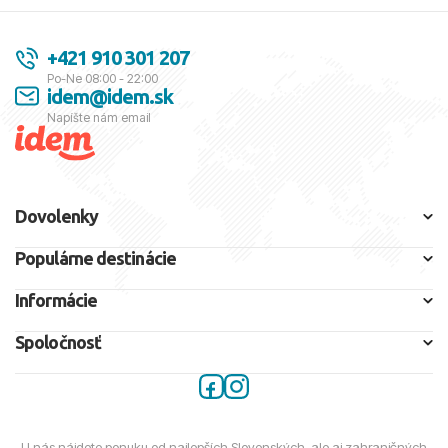
+421 910 301 207
Po-Ne 08:00 - 22:00
idem@idem.sk
Napíšte nám email
Dovolenky
Populárne destinácie
Informácie
Spoločnosť
U nás nájdete ponuku od najlepších Slovenských, ale aj zahraničných