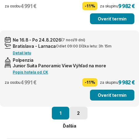
4 991 €
9 982 €
-11%
za osobu
za skupinu
Overiť termín
Ne 16.8 - Po 24.8.2026
(7 nocí/9 dní)
Bratislava - Larnaca
Odlet 09:00 Dĺžka letu: 3h 15m
Detail letu
Polpenzia
Junior Suita Panoramic View Výhľad na more
Popis hotela od CK
4 991 €
9 982 €
-11%
za osobu
za skupinu
Overiť termín
1
2
Ďalšia