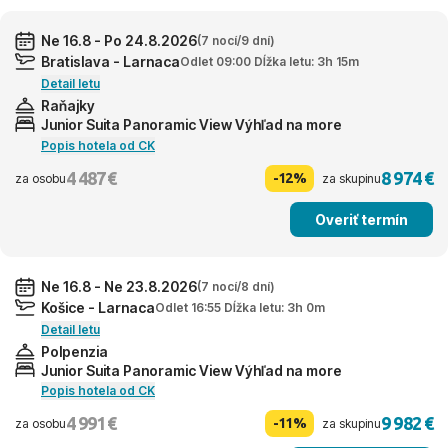
Ne 16.8 - Po 24.8.2026
(7 nocí/9 dní)
Bratislava - Larnaca
Odlet 09:00 Dĺžka letu: 3h 15m
Detail letu
Raňajky
Junior Suita Panoramic View Výhľad na more
Popis hotela od CK
4 487 €
8 974 €
-12%
za osobu
za skupinu
Overiť termín
Ne 16.8 - Ne 23.8.2026
(7 nocí/8 dní)
Košice - Larnaca
Odlet 16:55 Dĺžka letu: 3h 0m
Detail letu
Polpenzia
Junior Suita Panoramic View Výhľad na more
Popis hotela od CK
4 991 €
9 982 €
-11%
za osobu
za skupinu