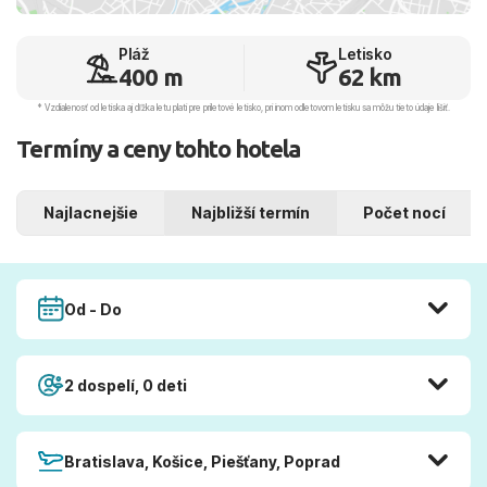
Pláž
Letisko
400 m
62 km
* Vzdialenosť od letiska aj dľžka letu platí pre príletové letisko, pri inom odletovom letisku sa môžu tieto údaje líšiť.
Termíny a ceny tohto hotela
Najlacnejšie
Najbližší termín
Počet nocí
Od - Do
2 dospelí, 0 deti
Bratislava, Košice, Piešťany, Poprad