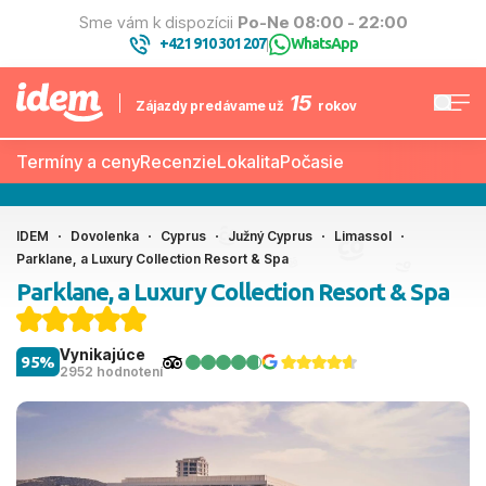
Sme vám k dispozícii
Po-Ne 08:00 - 22:00
+421 910 301 207
WhatsApp
|
15
Zájazdy predávame už
rokov
Termíny a ceny
Recenzie
Lokalita
Počasie
IDEM
Dovolenka
Cyprus
Južný Cyprus
Limassol
Parklane, a Luxury Collection Resort & Spa
Parklane, a Luxury Collection Resort & Spa
Vynikajúce
95%
2952 hodnotení