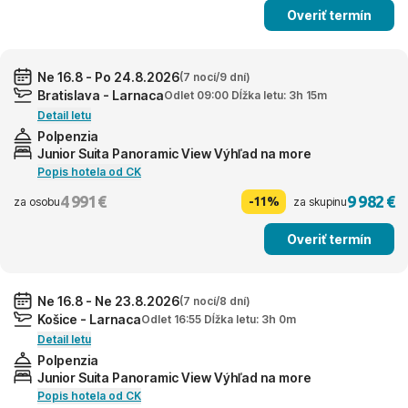
Overiť termín
Ne 16.8 - Po 24.8.2026
(7 nocí/9 dní)
Bratislava - Larnaca
Odlet 09:00 Dĺžka letu: 3h 15m
Detail letu
Polpenzia
Junior Suita Panoramic View Výhľad na more
Popis hotela od CK
4 991 €
9 982 €
-11%
za osobu
za skupinu
Overiť termín
Ne 16.8 - Ne 23.8.2026
(7 nocí/8 dní)
Košice - Larnaca
Odlet 16:55 Dĺžka letu: 3h 0m
Detail letu
Polpenzia
Junior Suita Panoramic View Výhľad na more
Popis hotela od CK