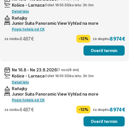
Košice - Larnaca
Odlet 16:55 Dĺžka letu: 3h 0m
Detail letu
Raňajky
Junior Suita Panoramic View Výhľad na more
Popis hotela od CK
4 487 €
8 974 €
-12%
za osobu
za skupinu
Overiť termín
Ne 16.8 - Ne 23.8.2026
(7 nocí/8 dní)
Košice - Larnaca
Odlet 16:55 Dĺžka letu: 3h 0m
Detail letu
Raňajky
Junior Suita Panoramic View Výhľad na more
Popis hotela od CK
4 487 €
8 974 €
-12%
za osobu
za skupinu
Overiť termín