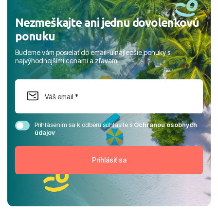
Nezmeškajte ani jednu dovolenkovú
ponuku
Budeme vám posielať do email-u najlepšie ponuky s
najvýhodnejšími cenami a zľavami
Prihlásením sa k odberu súhlasíte s
Ochranou osobných
údajov