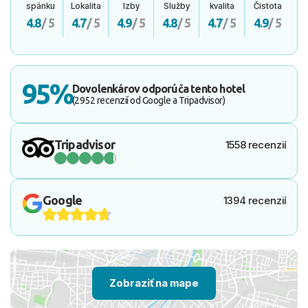
spánku
Lokalita
Izby
Služby
kvalita
Čistota
4.8
/ 5
4.7
/ 5
4.9
/ 5
4.8
/ 5
4.7
/ 5
4.9
/ 5
95%
Dovolenkárov odporúča tento hotel
(2952 recenzií od Google a Tripadvisor)
Tripadvisor
1558 recenzií
Google
1394 recenzií
Zobraziť na mape