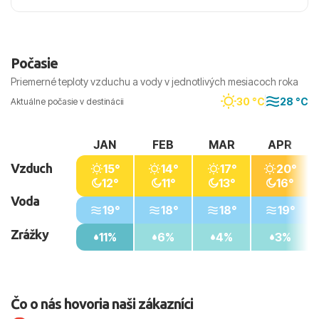
Počasie
Priemerné teploty vzduchu a vody v jednotlivých mesiacoch roka
30 °C
28 °C
Aktuálne počasie v destinácii
JAN
FEB
MAR
APR
Vzduch
15°
14°
17°
20°
12°
11°
13°
16°
Voda
19°
18°
18°
19°
Zrážky
11%
6%
4%
3%
Čo o nás hovoria naši zákazníci