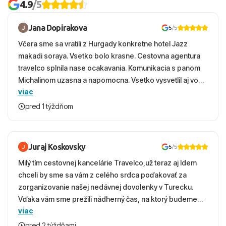
4.9
/5
Jana Dopirakova
5
/5
Včera sme sa vratili z Hurgady konkretne hotel Jazz
makadi soraya. Vsetko bolo krasne. Cestovna agentura
travelco splnila nase ocakavania. Komunikacia s panom
Michalinom uzasna a napomocna. Vsetko vysvetlil aj vo
viac
vecernych hodinach zaco sa ospravedlnujem. Hotel
krasny, cisty. Sluzby top. Strava, prostredie, more,
pred 1 týždňom
snorchlovanie. Dakujeme velmi pekne S pozdravom
Juraj Koskovsky
5
/5
Milý tím cestovnej kancelárie Travelco,už teraz aj Idem
chceli by sme sa vám z celého srdca poďakovať za
zorganizovanie našej nedávnej dovolenky v Turecku.
Vďaka vám sme prežili nádherný čas, na ktorý budeme
viac
ešte dlho s úsmevom spomínať. ​Všetko prebehlo
absolútne hladko – od prvotného výberu zájazdu, cez
pred 2 týždňami