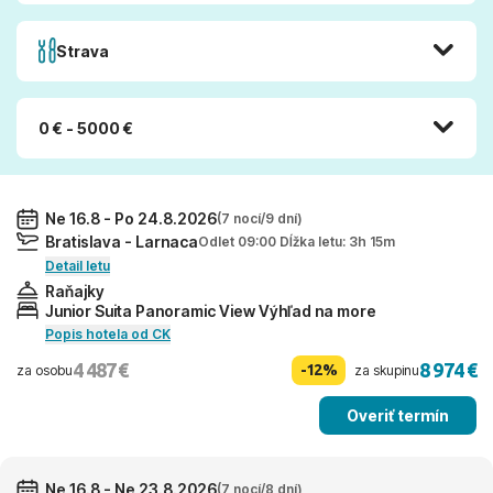
Strava
0 € - 5000 €
Ne 16.8 - Po 24.8.2026
(7 nocí/9 dní)
Bratislava - Larnaca
Odlet 09:00 Dĺžka letu: 3h 15m
Detail letu
Raňajky
Junior Suita Panoramic View Výhľad na more
Popis hotela od CK
4 487 €
8 974 €
-12%
za osobu
za skupinu
Overiť termín
Ne 16.8 - Ne 23.8.2026
(7 nocí/8 dní)