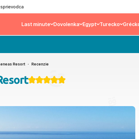
ý sprievodca
Last minute
Dovolenka
Egypt
Turecko
Gréck
 Aeneas Resort
Recenzie
Resort