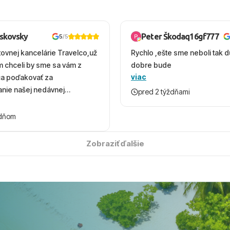
oskovsky
Peter Škodaq16gf777
5
/5
tovnej kancelárie Travelco,už
Rychlo ,ešte sme neboli tak d
em chceli by sme sa vám z
dobre bude
viac
ca poďakovať za
nie našej nedávnej
pred 2 týždňami
v Turecku. Vďaka vám sme
herný čas, na ktorý budeme
ždňom
 úsmevom spomínať. ​Všetko
solútne hladko – od
Zobraziť ďalšie
ýberu zájazdu, cez ochotnú
, až po samotný transfer a
ovaní sme boli v hoteli TUI
acaranda a bola to trefa do
o nás dostalo najviac: ​Skvelé
rsonál: Vždy usmievaví,
rostliví ľudia. ​Gastro zážitok: