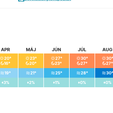
APR
MÁJ
JÚN
JÚL
AUG
20°
23°
27°
30°
30
16°
20°
23°
27°
27°
19°
21°
25°
28°
30
3%
2%
1%
0%
0%