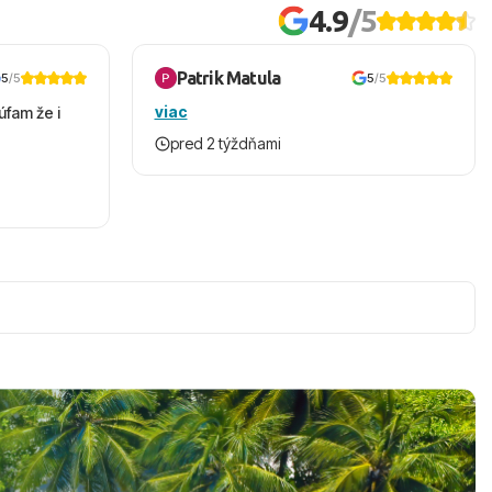
4.9
/5
Patrik Matula
5
/5
5
/5
viac
úfam že i
pred 2 týždňami