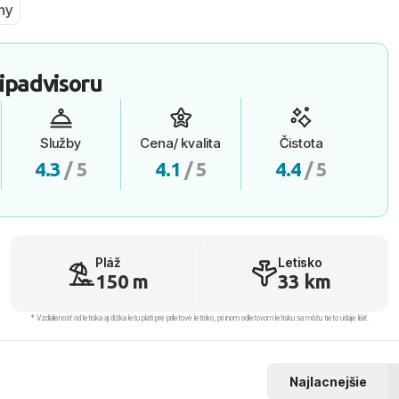
ny
ipadvisoru
Služby
Cena/ kvalita
Čistota
4.3
/ 5
4.1
/ 5
4.4
/ 5
Pláž
Letisko
150 m
33 km
* Vzdialenosť od letiska aj dľžka letu platí pre príletové letisko, pri inom odletovom letisku sa môžu tieto údaje líšiť.
Najlacnejšie