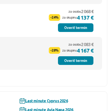
2 068 €
za osobu
4 137 €
-24%
za skupinu
Overiť termín
2 083 €
za osobu
4 167 €
-28%
za skupinu
Overiť termín
Last minute Cyprus 2026
Last minute Ayia Napa 2026