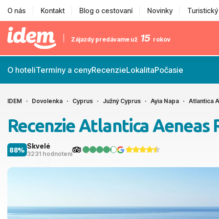
O nás
Kontakt
Blog o cestovaní
Novinky
Turistick
15
Zájazdy predávame už
rokov
O hoteli
Termíny a ceny
Recenzie
Lokalita
Počasie
IDEM
Dovolenka
Cyprus
Južný Cyprus
Ayia Napa
Atlantica
Recenzie Atlantica Aeneas 
Skvelé
88%
3231 hodnotení