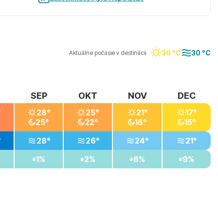
30 °C
30 °C
Aktuálne počasie v destinácii
SEP
OKT
NOV
DEC
°
28°
25°
21°
17°
25°
22°
18°
15°
°
28°
26°
24°
21°
1%
2%
6%
9%