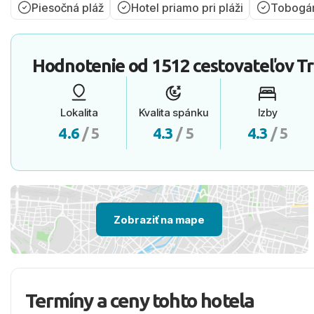
Piesočná pláž
Hotel priamo pri pláži
Tobogá
Hodnotenie od
1512 cestovateľov
Tr
Lokalita
Kvalita spánku
Izby
4.6
/ 5
4.3
/ 5
4.3
/ 5
Zobraziť na mape
Termíny a ceny tohto hotela