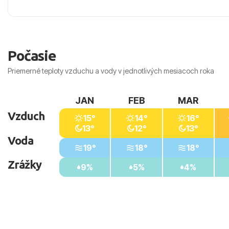
Počasie
Priemerné teploty vzduchu a vody v jednotlivých mesiacoch roka
JAN
FEB
MAR
Vzduch
15°
14°
16°
13°
12°
13°
Voda
19°
18°
18°
Zrážky
9%
5%
4%