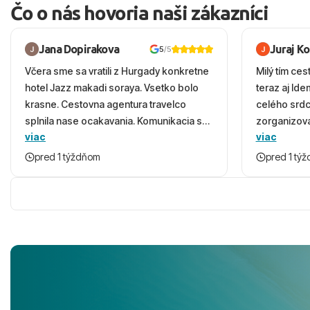
Čo o nás hovoria naši zákazníci
Jana Dopirakova
Juraj K
5
/5
Včera sme sa vratili z Hurgady konkretne
Milý tím ces
hotel Jazz makadi soraya. Vsetko bolo
teraz aj Id
krasne. Cestovna agentura travelco
celého srd
splnila nase ocakavania. Komunikacia s
zorganizova
viac
viac
panom Michalinom uzasna a napomocna.
dovolenky 
Vsetko vysvetlil aj vo vecernych hodinach
prežili nád
pred 1 týždňom
pred 1 tý
zaco sa ospravedlnujem. Hotel krasny,
ešte dlho s
cisty. Sluzby top. Strava, prostredie,
prebehlo ab
more, snorchlovanie. Dakujeme velmi
prvotného v
pekne S pozdravom
komunikáciu
pobyt. ​Ubyt
Magic Life J
čierneho! ​Č
služby a pe
ochotní a sta