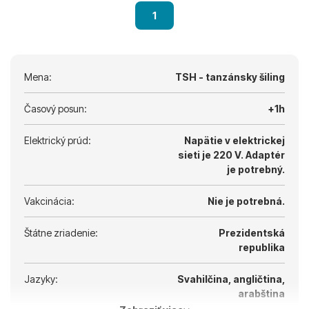
1
Mena:
TSH - tanzánsky šiling
Časový posun:
+1h
Elektrický prúd:
Napätie v elektrickej
sieti je 220 V.
Adaptér
je potrebný.
Vakcinácia:
Nie je potrebná.
Štátne zriadenie:
Prezidentská
republika
Jazyky:
Svahilčina, angličtina,
arabština