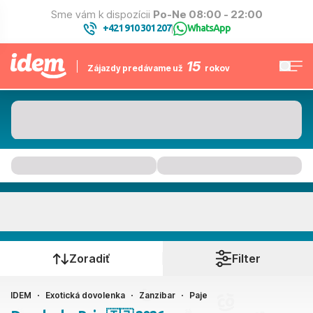
Sme vám k dispozícii
Po-Ne 08:00 - 22:00
+421 910 301 207
WhatsApp
|
15
Zájazdy predávame už
rokov
Paje
Kedy cestujete?
Zoradiť
Filter
IDEM
Exotická dovolenka
Zanzibar
Paje
Ako cestujete?