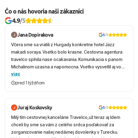
Čo o nás hovoria naši zákazníci
4.9
/5
Jana Dopirakova
5
/5
Včera sme sa vratili z Hurgady konkretne hotel Jazz
makadi soraya. Vsetko bolo krasne. Cestovna agentura
travelco splnila nase ocakavania. Komunikacia s panom
Michalinom uzasna a napomocna. Vsetko vysvetlil aj vo
viac
vecernych hodinach zaco sa ospravedlnujem. Hotel
krasny, cisty. Sluzby top. Strava, prostredie, more,
pred 1 týždňom
snorchlovanie. Dakujeme velmi pekne S pozdravom
Juraj Koskovsky
5
/5
Milý tím cestovnej kancelárie Travelco,už teraz aj Idem
chceli by sme sa vám z celého srdca poďakovať za
zorganizovanie našej nedávnej dovolenky v Turecku.