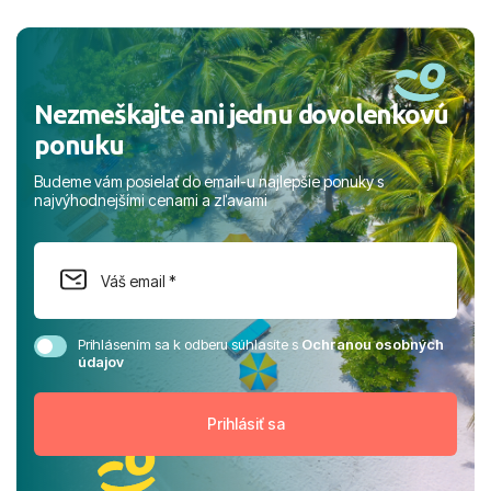
a prianím mnohých ďalších spokojných klientov, Juraj s
rodinou.
Nezmeškajte ani jednu dovolenkovú
ponuku
Budeme vám posielať do email-u najlepšie ponuky s
najvýhodnejšími cenami a zľavami
Prihlásením sa k odberu súhlasíte s
Ochranou osobných
údajov