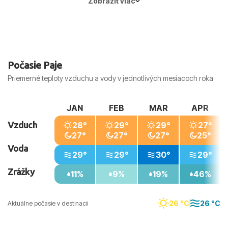
Zobraziť viac
Hlavné mesto:
Zanzibar
Počasie Paje
Priemerné teploty vzduchu a vody v jednotlivých mesiacoch roka
JAN
FEB
MAR
APR
Vzduch
28°
29°
29°
27°
27°
27°
27°
25°
Voda
29°
29°
30°
29°
Zrážky
11%
9%
19%
46%
26 °C
26 °C
Aktuálne počasie v destinacii