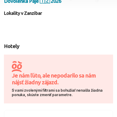
Dovolenka Paje 🇹🇿 2026
2 dospelí, 0 deti
Lokality v Zanzibar
Skyť
Hotely
Je nám ľúto, ale nepodarilo sa nám
nájsť žiadny zájazd.
S vami zvolenými filtrami sa bohužiaľ nenašla žiadna
ponuka, skúste zmeniť parametre.