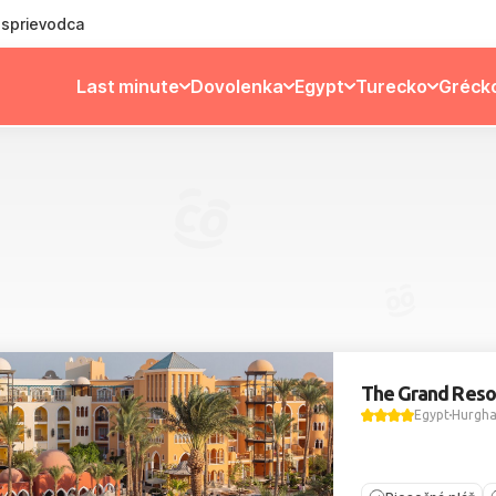
ý sprievodca
Last minute
Dovolenka
Egypt
Turecko
Gréck
The Grand Reso
Egypt
Hurgh