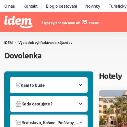
O nás
Kontakt
Blog o cestovaní
Novinky
Turistick
15
Zájazdy predávame už
rokov
IDEM
Výsledok vyhľadávania zájazdov
Dovolenka
Hotely
Kam to bude
Kedy cestujete?
Bratislava, Košice, Piešťany, Poprad