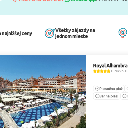
Všetky zájazdy na
 najnižšej ceny
jednom mieste
Royal Alhambra
Turecko
Tu
Piesočná pláž
Bar na pláži