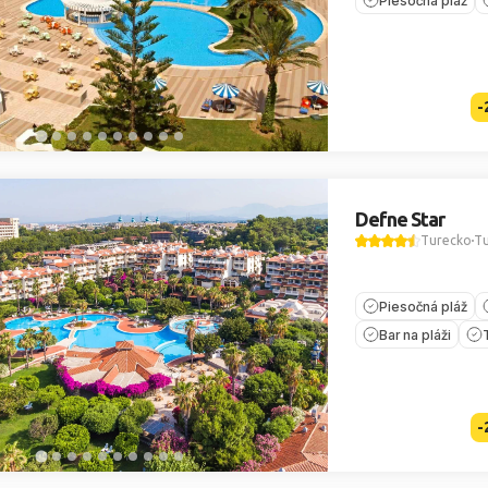
Piesočná pláž
-
Defne Star
Turecko
Tu
Piesočná pláž
Bar na pláži
-