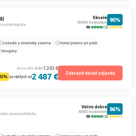
Skvelé
ti
90%
15059 hodnotení
prus
Famagusta
Ležadlá a slnečníky zdarma
Hotel priamo pri pláži
Tobogány
1 243 €
1 840
za os. od
Zobraziť detail zájazdu
2 487 €
32%
za všetkých od
Veľmi dobré
86%
4560 hodnotení
nisko pevnina
Mahdia