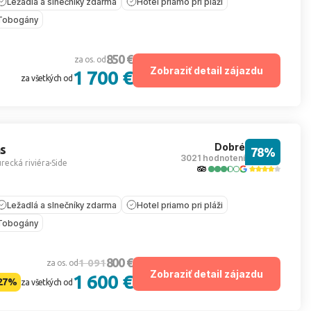
Ležadlá a slnečníky zdarma
Hotel priamo pri pláži
Tobogány
850 €
za os. od
Zobraziť detail zájazdu
1 700 €
za všetkých od
Dobré
s
78%
3021 hodnotení
recká riviéra
Side
Ležadlá a slnečníky zdarma
Hotel priamo pri pláži
Tobogány
800 €
1 091
za os. od
Zobraziť detail zájazdu
1 600 €
27%
za všetkých od