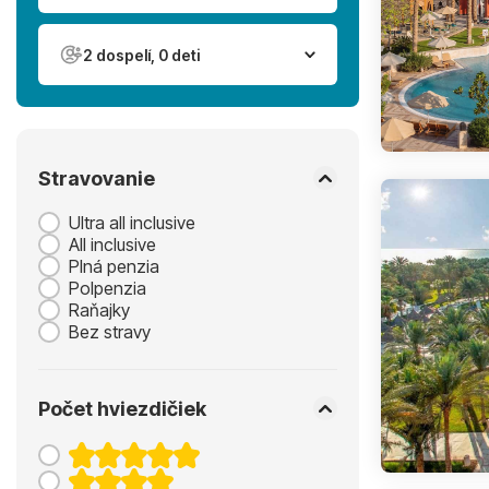
2 dospelí, 0 deti
Stravovanie
Ultra all inclusive
All inclusive
Plná penzia
Polpenzia
Raňajky
Bez stravy
Počet hviezdičiek