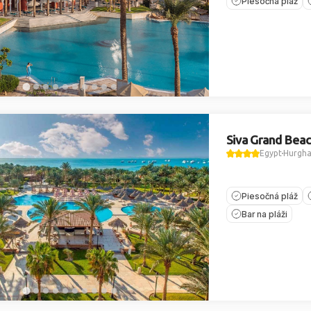
Piesočná pláž
Siva Grand Bea
Egypt
Hurgh
Piesočná pláž
Bar na pláži