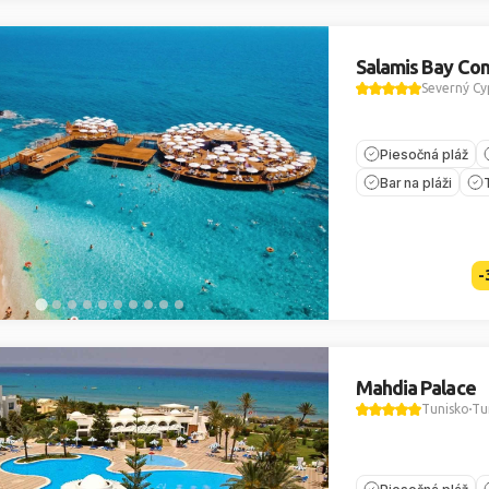
Salamis Bay Con
Severný Cy
Piesočná pláž
Bar na pláži
-
Mahdia Palace
Tunisko
Tu