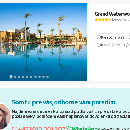
Grand Waterwo
Egypt
Hurg
Piesočná pláž
Bar na pláži
Som tu pre vás, odborne vám poradím.
Nájdem vám dovolenku, zájazd podľa vašich predstáv a pož
požiadavky, pomôžem vám naplánovať dovolenku od začiat
+421 910 301 207
WhatsApp
Po-Ne 08:00 - 22