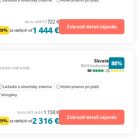
Ležadlá a slnečníky zdarma
Hotel priamo pri pláži
722 €
973
za os. od
Zobraziť detail zájazdu
1 444 €
26%
za všetkých od
Skvelé
88%
1503 hodnotení
recká riviéra
Side
Ležadlá a slnečníky zdarma
Hotel priamo pri pláži
Tobogány
1 158 €
1 637
za os. od
Zobraziť detail zájazdu
2 316 €
29%
za všetkých od