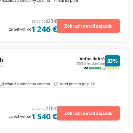
Ležadlá a slnečníky zdarma
Bar na pláži
623 €
za os. od
Zobraziť detail zájazdu
1 246 €
za všetkých od
Veľmi dobré
ch
83%
8588 hodnotení
ada
Ležadlá a slnečníky zdarma
Hotel priamo pri pláži
770 €
za os. od
Zobraziť detail zájazdu
1 540 €
za všetkých od