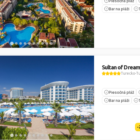
Piesočná pláž
Bar na pláži
Sultan of Dream
Turecko
Tu
Piesočná pláž
Bar na pláži
-