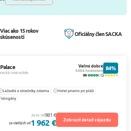
Viac ako 15 rokov
Oficiálny člen SACKA
skúseností
Veľmi dobré
 Palace
84%
5364 hodnotení
recká riviéra
Side
Ležadlá a slnečníky zdarma
Hotel priamo pri pláži
Tobogány
981 €
za os. od
Zobraziť detail zájazdu
1 962 €
za všetkých od