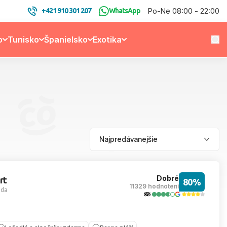
Po-Ne 08:00 - 22:00
+421 910 301 207
WhatsApp
o
Tunisko
Španielsko
Exotika
Dobré
rt
80%
11329 hodnotení
ada