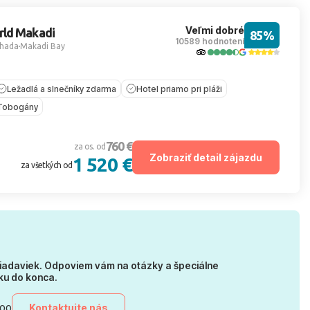
Veľmi dobré
rld Makadi
85%
10589 hodnotení
hada
Makadi Bay
Ležadlá a slnečníky zdarma
Hotel priamo pri pláži
Tobogány
760 €
za os. od
Zobraziť detail zájazdu
1 520 €
za všetkých od
iadaviek. Odpoviem vám na otázky a špeciálne
ku do konca.
Kontaktujte nás
:00