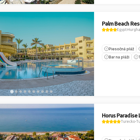
Palm Beach Res
Egypt
Hurgh
Piesočná pláž
Bar na pláži
Horus Paradise 
Turecko
Tu