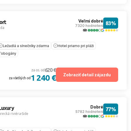
Veľmi dobré
ort
83%
7320 hodnotení
ada
Ležadlá a slnečníky zdarma
Hotel priamo pri pláži
Tobogány
620 €
za os. od
Zobraziť detail zájazdu
1 240 €
za všetkých od
Dobré
Luxury
77%
5782 hodnotení
recká riviéra
Side