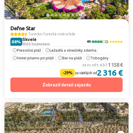
Defne Star
Turecko
Turecká riviéra
Side
Skvelé
88%
1503 hodnotení
Piesočná pláž
Ležadlá a slnečníky zdarma
Hotel priamo pri pláži
Bar na pláži
Tobogány
1 158 €
1 637
za os. od
2 316 €
-29%
za všetkých od
Zobraziť detail zájazdu