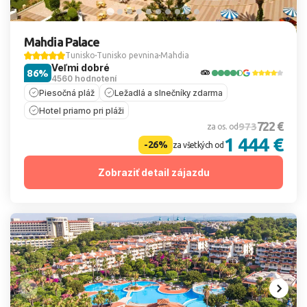
Mahdia Palace
Tunisko
Tunisko pevnina
Mahdia
Veľmi dobré
86%
4560 hodnotení
Piesočná pláž
Ležadlá a slnečníky zdarma
Hotel priamo pri pláži
722 €
973
za os. od
1 444 €
-26%
za všetkých od
Zobraziť detail zájazdu