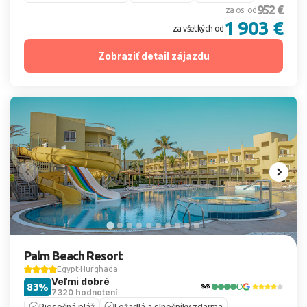
952 €
za os. od
1 903 €
za všetkých od
Zobraziť detail zájazdu
Palm Beach Resort
Egypt
Hurghada
Veľmi dobré
83%
7320 hodnotení
Piesočná pláž
Ležadlá a slnečníky zdarma