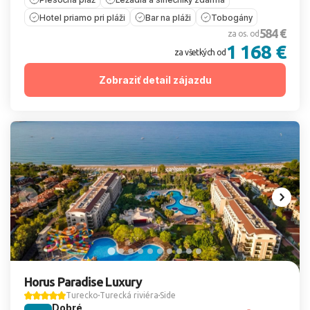
Hotel priamo pri pláži
Bar na pláži
Tobogány
584 €
za os. od
1 168 €
za všetkých od
Zobraziť detail zájazdu
Horus Paradise Luxury
Turecko
Turecká riviéra
Side
Dobré