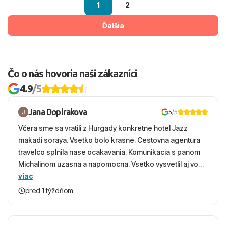
1
2
Ďalšia
Čo o nás hovoria naši zákazníci
4.9
/5
Jana Dopirakova
5
/5
Včera sme sa vratili z Hurgady konkretne hotel Jazz
makadi soraya. Vsetko bolo krasne. Cestovna agentura
travelco splnila nase ocakavania. Komunikacia s panom
Michalinom uzasna a napomocna. Vsetko vysvetlil aj vo
viac
vecernych hodinach zaco sa ospravedlnujem. Hotel
krasny, cisty. Sluzby top. Strava, prostredie, more,
pred 1 týždňom
snorchlovanie. Dakujeme velmi pekne S pozdravom