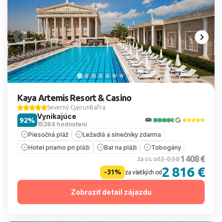
Kaya Artemis Resort & Casino
Severný Cyprus
Bafra
Vynikajúce
92%
15384 hodnotení
Piesočná pláž
Ležadlá a slnečníky zdarma
Hotel priamo pri pláži
Bar na pláži
Tobogány
1 408 €
2 038
za os. od
2 816 €
-31%
za všetkých od
Zobraziť detail zájazdu