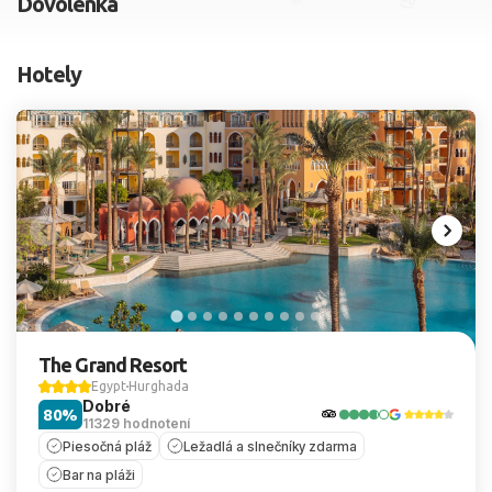
Dovolenka
2 dospelí, 0 deti
Hotely
Skyť
The Grand Resort
Egypt
Hurghada
Dobré
80%
11329 hodnotení
Piesočná pláž
Ležadlá a slnečníky zdarma
Bar na pláži