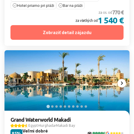
Hotel priamo pri pláži
Bar na pláži
770 €
za os. od
1 540 €
za všetkých od
Zobraziť detail zájazdu
Grand Waterworld Makadi
Egypt
Hurghada
Makadi Bay
Veľmi dobré
85%