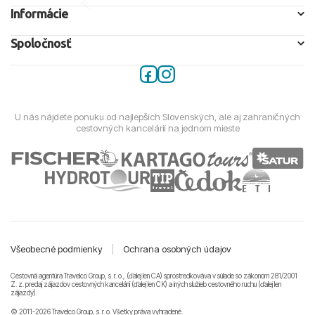
Informácie
Spoločnosť
U nás nájdete ponuku od najlepších Slovenských, ale aj zahraničných
cestovných kancelárií na jednom mieste
Všeobecné podmienky
|
Ochrana osobných údajov
Cestovná agentúra Travelco Group, s. r. o., (ďalej len CA) sprostredkováva v súlade so zákonom 281/2001
Z. z. predaj zájazdov cestovných kancelárii (ďalej len CK) a iných služieb cestovného ruchu (ďalej len
zájazdy).
© 2011-2026 Travelco Group, s. r. o. Všetky práva vyhradené.