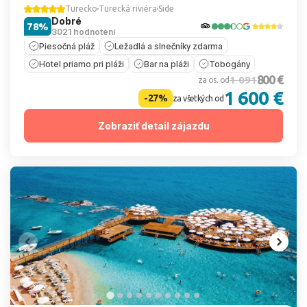
Turecko
Turecká riviéra
Side
Dobré
78%
3021 hodnotení
Piesočná pláž
Ležadlá a slnečníky zdarma
Hotel priamo pri pláži
Bar na pláži
Tobogány
800 €
1 091
za os. od
1 600 €
-27%
za všetkých od
Zobraziť detail zájazdu