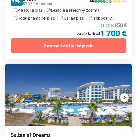
77%
5782 hodnotení
Piesočná pláž
Ležadlá a slnečníky zdarma
Hotel priamo pri pláži
Bar na pláži
Tobogány
850 €
za os. od
1 700 €
za všetkých od
Zobraziť detail zájazdu
Sultan of Dreams