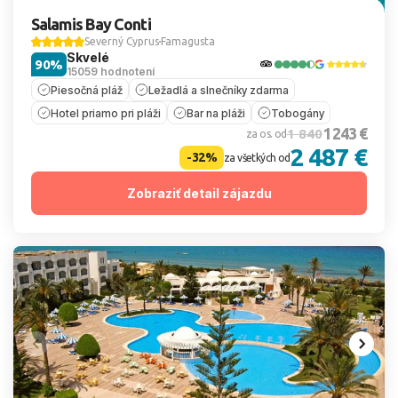
Salamis Bay Conti
Severný Cyprus
Famagusta
Skvelé
90%
15059 hodnotení
Piesočná pláž
Ležadlá a slnečníky zdarma
Hotel priamo pri pláži
Bar na pláži
Tobogány
1 243 €
1 840
za os. od
2 487 €
-32%
za všetkých od
Zobraziť detail zájazdu