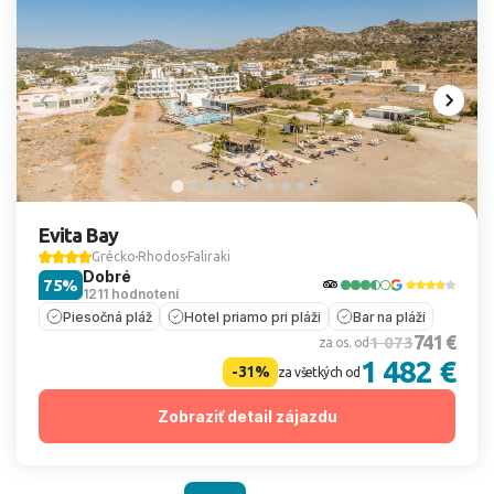
Evita Bay
Grécko
Rhodos
Faliraki
Dobré
75%
1211 hodnotení
Piesočná pláž
Hotel priamo pri pláži
Bar na pláži
741 €
1 073
za os. od
1 482 €
-31%
za všetkých od
Zobraziť detail zájazdu