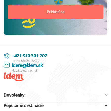
+421 910 301 207
Po-Ne 08:00 - 22:00
idem@idem.sk
Napíšte nám email
Dovolenky
Populárne destinácie