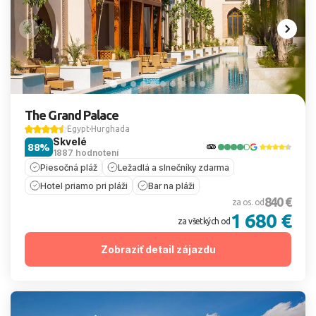
The Grand Palace
Egypt
Hurghada
Skvelé
88%
1887 hodnotení
Piesočná pláž
Ležadlá a slnečníky zdarma
Hotel priamo pri pláži
Bar na pláži
840 €
za os. od
1 680 €
za všetkých od
Zobraziť detail zájazdu