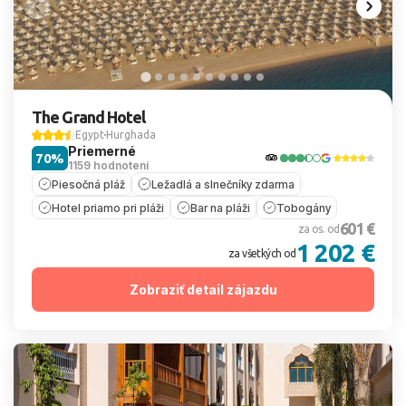
The Grand Hotel
Egypt
Hurghada
Priemerné
70%
1159 hodnotení
Piesočná pláž
Ležadlá a slnečníky zdarma
Hotel priamo pri pláži
Bar na pláži
Tobogány
601 €
za os. od
1 202 €
za všetkých od
Zobraziť detail zájazdu