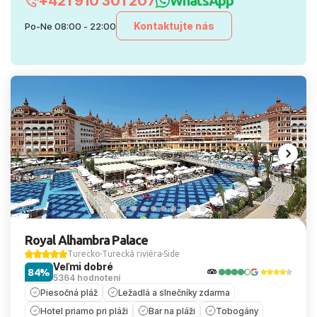
+421 910 301 207
WhatsApp
Kontaktujte nás
Po-Ne 08:00 - 22:00
Royal Alhambra Palace
Turecko
Turecká riviéra
Side
Veľmi dobré
84%
5364 hodnotení
Piesočná pláž
Ležadlá a slnečníky zdarma
Hotel priamo pri pláži
Bar na pláži
Tobogány