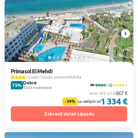
Primasol El Mehdi
Tunisko
Tunisko pevnina
Mahdia
Dobré
75%
1303 hodnotení
667 €
1 015
za os. od
1 334 €
-34%
za všetkých od
Zobraziť detail zájazdu