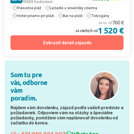
10589 hodnotení
Piesočná pláž
Ležadlá a slnečníky zdarma
Hotel priamo pri pláži
Bar na pláži
Tobogány
760 €
za os. od
1 520 €
za všetkých od
Zobraziť detail zájazdu
Som tu pre
vás, odborne
vám
poradím.
Nájdem vám dovolenku, zájazd podľa vašich predstáv a
požiadaviek. Odpoviem vám na otázky a špeciálne
požiadavky, pomôžem vám naplánovať dovolenku od
začiatku do konca.