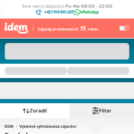
Sme vám k dispozícii
Po-Ne 08:00 - 22:00
+421 910 301 207
WhatsApp
|
15
Zájazdy predávame už
rokov
Kam to bude
Kedy cestujete?
Zoradiť
Filter
IDEM
Výsledok vyhľadávania zájazdov
Bratislava, Košice, Piešťany, Poprad