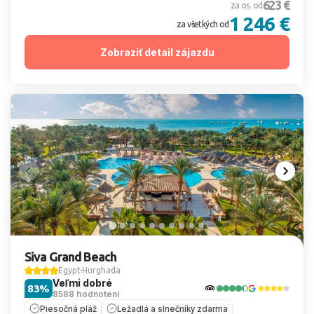
623 €
za os. od
1 246 €
za všetkých od
Zobraziť detail zájazdu
Siva Grand Beach
Egypt
Hurghada
Veľmi dobré
83%
8588 hodnotení
Piesočná pláž
Ležadlá a slnečníky zdarma