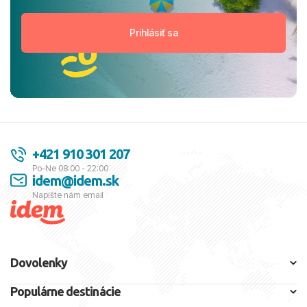
+421 910 301 207
Po-Ne 08:00 - 22:00
idem@idem.sk
Napíšte nám email
Dovolenky
Populárne destinácie