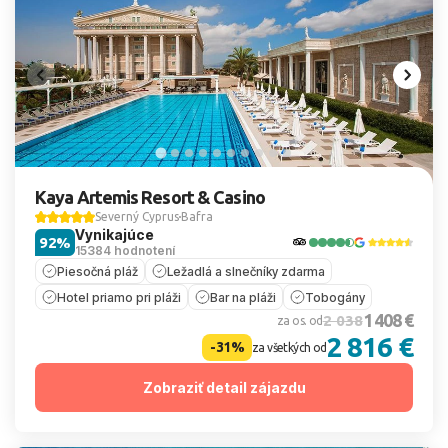
Kaya Artemis Resort & Casino
Severný Cyprus
Bafra
Vynikajúce
92%
15384 hodnotení
Piesočná pláž
Ležadlá a slnečníky zdarma
Hotel priamo pri pláži
Bar na pláži
Tobogány
1 408 €
2 038
za os. od
2 816 €
-31%
za všetkých od
Zobraziť detail zájazdu