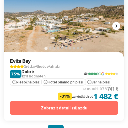
Evita Bay
Grécko
Rhodos
Faliraki
Dobré
75%
1211 hodnotení
Piesočná pláž
Hotel priamo pri pláži
Bar na pláži
741 €
1 073
za os. od
1 482 €
-31%
za všetkých od
Zobraziť detail zájazdu