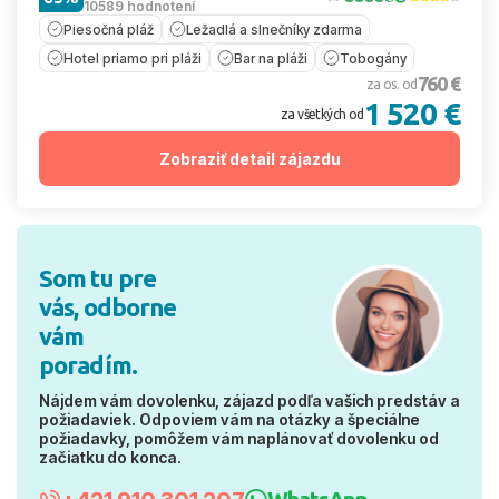
10589 hodnotení
Piesočná pláž
Ležadlá a slnečníky zdarma
Hotel priamo pri pláži
Bar na pláži
Tobogány
760 €
za os. od
1 520 €
za všetkých od
Zobraziť detail zájazdu
Som tu pre
vás, odborne
vám
poradím.
Nájdem vám dovolenku, zájazd podľa vašich predstáv a
požiadaviek. Odpoviem vám na otázky a špeciálne
požiadavky, pomôžem vám naplánovať dovolenku od
začiatku do konca.