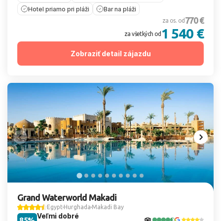
Hotel priamo pri pláži
Bar na pláži
770 €
za os. od
1 540 €
za všetkých od
Zobraziť detail zájazdu
Grand Waterworld Makadi
Egypt
Hurghada
Makadi Bay
Veľmi dobré
85%