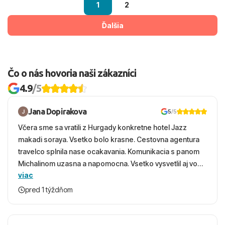
1
2
Ďalšia
Čo o nás hovoria naši zákazníci
4.9
/5
Jana Dopirakova
5
/5
Včera sme sa vratili z Hurgady konkretne hotel Jazz
makadi soraya. Vsetko bolo krasne. Cestovna agentura
travelco splnila nase ocakavania. Komunikacia s panom
Michalinom uzasna a napomocna. Vsetko vysvetlil aj vo
viac
vecernych hodinach zaco sa ospravedlnujem. Hotel
krasny, cisty. Sluzby top. Strava, prostredie, more,
pred 1 týždňom
snorchlovanie. Dakujeme velmi pekne S pozdravom