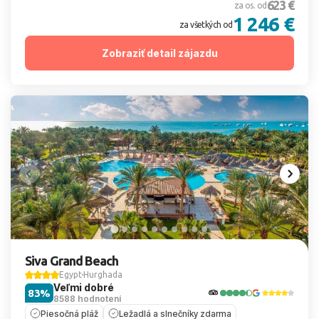
623 €
za os. od
1 246 €
za všetkých od
Zobraziť detail zájazdu
Siva Grand Beach
Egypt
Hurghada
Veľmi dobré
83%
8588 hodnotení
Piesočná pláž
Ležadlá a slnečníky zdarma