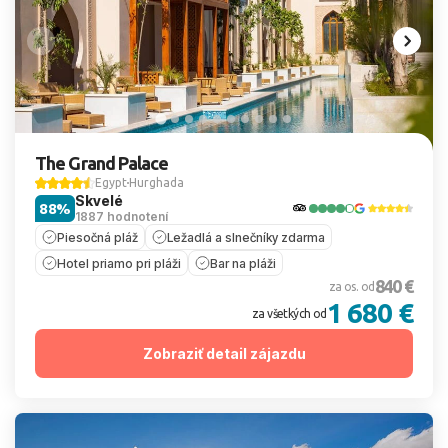
The Grand Palace
Egypt
Hurghada
Skvelé
88%
1887 hodnotení
Piesočná pláž
Ležadlá a slnečníky zdarma
Hotel priamo pri pláži
Bar na pláži
840 €
za os. od
1 680 €
za všetkých od
Zobraziť detail zájazdu