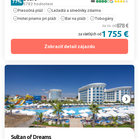
77%
5782 hodnotení
Piesočná pláž
Ležadlá a slnečníky zdarma
Hotel priamo pri pláži
Bar na pláži
Tobogány
878 €
za os. od
1 755 €
za všetkých od
Zobraziť detail zájazdu
Sultan of Dreams