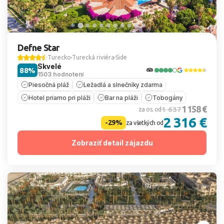
Defne Star
Turecko
Turecká riviéra
Side
Skvelé
88%
1503 hodnotení
Piesočná pláž
Ležadlá a slnečníky zdarma
Hotel priamo pri pláži
Bar na pláži
Tobogány
1 158 €
1 637
za os. od
2 316 €
-29%
za všetkých od
Zobraziť detail zájazdu