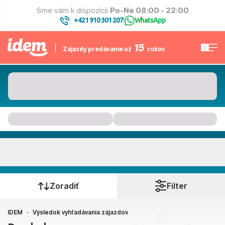
Sme vám k dispozícii
Po-Ne 08:00 - 22:00
+421 910 301 207
WhatsApp
|
15
Zájazdy predávame už
rokov
Kam to bude
Kedy cestujete?
Zoradiť
Filter
IDEM
Výsledok vyhľadávania zájazdov
Bratislava, Košice, Piešťany, Poprad