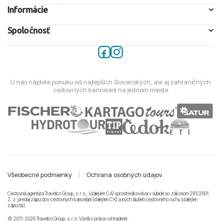
Informácie
Spoločnosť
U nás nájdete ponuku od najlepších Slovenských, ale aj zahraničných
cestovných kancelárií na jednom mieste
Všeobecné podmienky
|
Ochrana osobných údajov
Cestovná agentúra Travelco Group, s. r. o., (ďalej len CA) sprostredkováva v súlade so zákonom 281/2001
Z. z. predaj zájazdov cestovných kancelárii (ďalej len CK) a iných služieb cestovného ruchu (ďalej len
zájazdy).
© 2011-2026 Travelco Group, s. r. o. Všetky práva vyhradené.