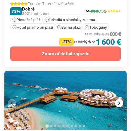
Turecko
Turecká riviéra
Side
Dobré
78%
3021 hodnotení
Piesočná pláž
Ležadlá a slnečníky zdarma
Hotel priamo pri pláži
Bar na pláži
Tobogány
800 €
1 091
za os. od
1 600 €
-27%
za všetkých od
Zobraziť detail zájazdu