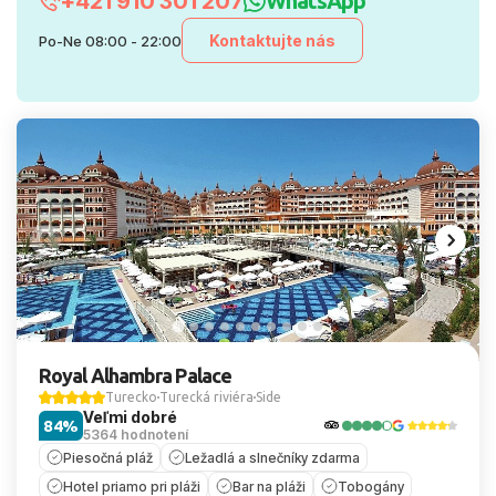
+421 910 301 207
WhatsApp
Kontaktujte nás
Po-Ne 08:00 - 22:00
Royal Alhambra Palace
Turecko
Turecká riviéra
Side
Veľmi dobré
84%
5364 hodnotení
Piesočná pláž
Ležadlá a slnečníky zdarma
Hotel priamo pri pláži
Bar na pláži
Tobogány