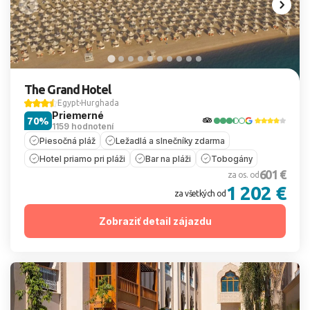
The Grand Hotel
Egypt
Hurghada
Priemerné
70%
1159 hodnotení
Piesočná pláž
Ležadlá a slnečníky zdarma
Hotel priamo pri pláži
Bar na pláži
Tobogány
601 €
za os. od
1 202 €
za všetkých od
Zobraziť detail zájazdu