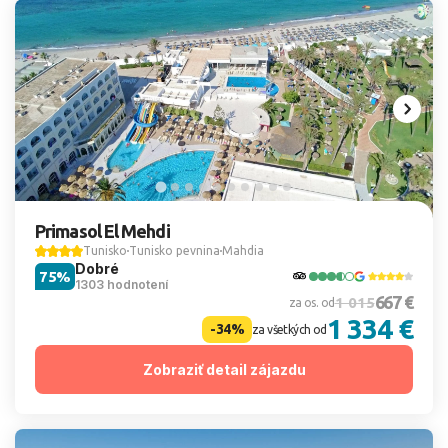
Primasol El Mehdi
Tunisko
Tunisko pevnina
Mahdia
Dobré
75%
1303 hodnotení
667 €
1 015
za os. od
1 334 €
-34%
za všetkých od
Zobraziť detail zájazdu