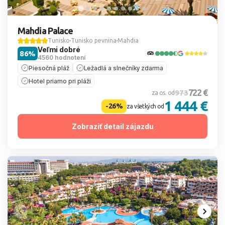
Mahdia Palace
Tunisko
Tunisko pevnina
Mahdia
Veľmi dobré
86%
4560 hodnotení
Piesočná pláž
Ležadlá a slnečníky zdarma
Hotel priamo pri pláži
722 €
973
za os. od
1 444 €
-26%
za všetkých od
Zobraziť detail zájazdu