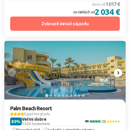
1 017 €
za os. od
2 034 €
za všetkých od
Zobraziť detail zájazdu
Palm Beach Resort
Egypt
Hurghada
Veľmi dobré
83%
7320 hodnotení
Piesočná pláž
Ležadlá a slnečníky zdarma