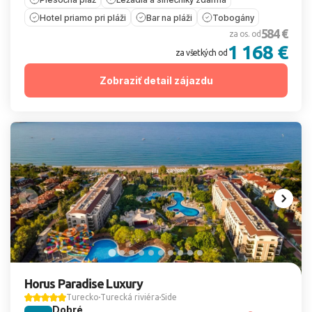
Hotel priamo pri pláži
Bar na pláži
Tobogány
584 €
za os. od
1 168 €
za všetkých od
Zobraziť detail zájazdu
Horus Paradise Luxury
Turecko
Turecká riviéra
Side
Dobré