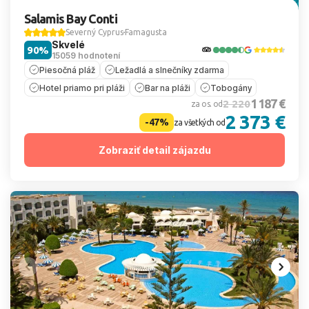
Salamis Bay Conti
Severný Cyprus
Famagusta
Skvelé
90%
15059 hodnotení
Piesočná pláž
Ležadlá a slnečníky zdarma
Hotel priamo pri pláži
Bar na pláži
Tobogány
1 187 €
2 220
za os. od
2 373 €
-47%
za všetkých od
Zobraziť detail zájazdu