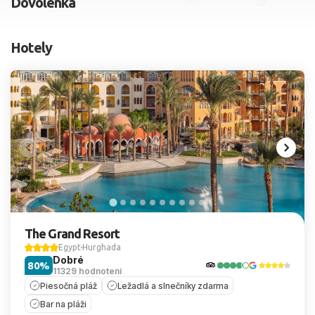
Dovolenka
2 dospelí, 0 deti
Hotely
Skyť
The Grand Resort
Egypt
Hurghada
Dobré
80%
11329 hodnotení
Piesočná pláž
Ležadlá a slnečníky zdarma
Bar na pláži