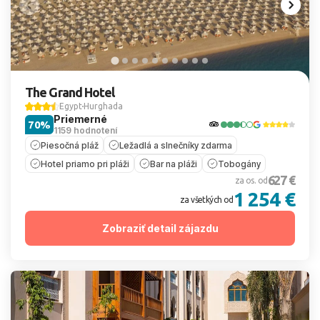
The Grand Hotel
Egypt
Hurghada
Priemerné
70%
1159 hodnotení
Piesočná pláž
Ležadlá a slnečníky zdarma
Hotel priamo pri pláži
Bar na pláži
Tobogány
627 €
za os. od
1 254 €
za všetkých od
Zobraziť detail zájazdu