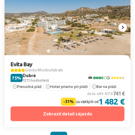
Evita Bay
Grécko
Rhodos
Faliraki
Dobré
75%
1211 hodnotení
Piesočná pláž
Hotel priamo pri pláži
Bar na pláži
741 €
1 073
za os. od
1 482 €
-31%
za všetkých od
Zobraziť detail zájazdu