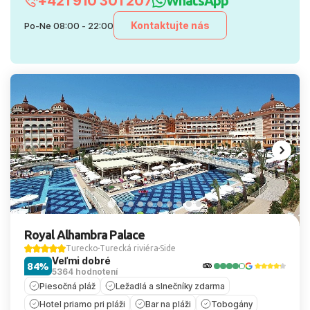
+421 910 301 207
WhatsApp
Kontaktujte nás
Po-Ne 08:00 - 22:00
Royal Alhambra Palace
Turecko
Turecká riviéra
Side
Veľmi dobré
84%
5364 hodnotení
Piesočná pláž
Ležadlá a slnečníky zdarma
Hotel priamo pri pláži
Bar na pláži
Tobogány