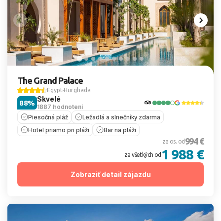
The Grand Palace
Egypt
Hurghada
Skvelé
88%
1887 hodnotení
Piesočná pláž
Ležadlá a slnečníky zdarma
Hotel priamo pri pláži
Bar na pláži
994 €
za os. od
1 988 €
za všetkých od
Zobraziť detail zájazdu