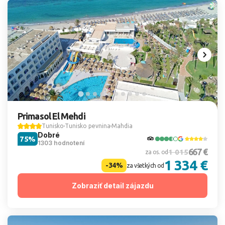
Primasol El Mehdi
Tunisko
Tunisko pevnina
Mahdia
Dobré
75%
1303 hodnotení
667 €
1 015
za os. od
1 334 €
-34%
za všetkých od
Zobraziť detail zájazdu