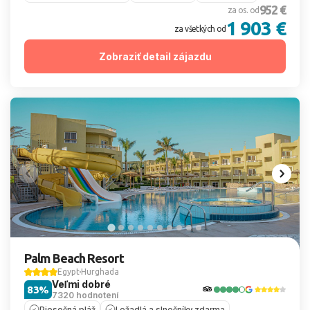
952 €
za os. od
1 903 €
za všetkých od
Zobraziť detail zájazdu
Palm Beach Resort
Egypt
Hurghada
Veľmi dobré
83%
7320 hodnotení
Piesočná pláž
Ležadlá a slnečníky zdarma