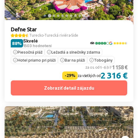
Defne Star
Turecko
Turecká riviéra
Side
Skvelé
88%
1503 hodnotení
Piesočná pláž
Ležadlá a slnečníky zdarma
Hotel priamo pri pláži
Bar na pláži
Tobogány
1 158 €
1 637
za os. od
2 316 €
-29%
za všetkých od
Zobraziť detail zájazdu