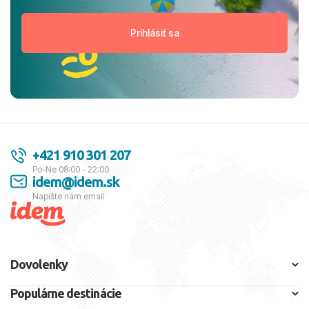
+421 910 301 207
Po-Ne 08:00 - 22:00
idem@idem.sk
Napíšte nám email
Dovolenky
Populárne destinácie