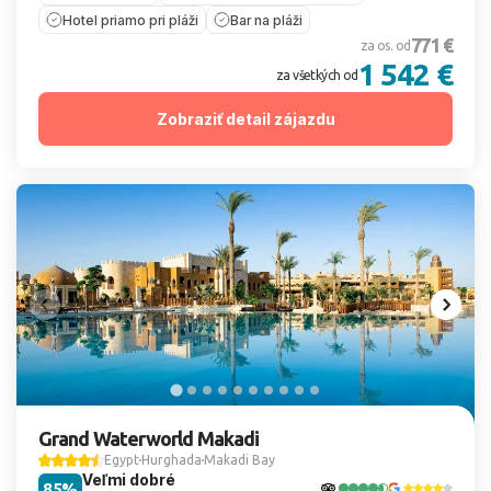
Hotel priamo pri pláži
Bar na pláži
771 €
za os. od
1 542 €
za všetkých od
Zobraziť detail zájazdu
Grand Waterworld Makadi
Egypt
Hurghada
Makadi Bay
Veľmi dobré
85%