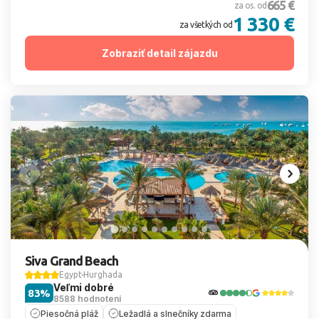
665 €
za os. od
1 330 €
za všetkých od
Zobraziť detail zájazdu
Siva Grand Beach
Egypt
Hurghada
Veľmi dobré
83%
8588 hodnotení
Piesočná pláž
Ležadlá a slnečníky zdarma