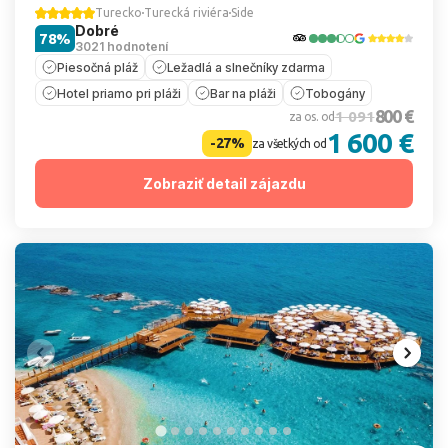
Turecko
Turecká riviéra
Side
Dobré
78%
3021 hodnotení
Piesočná pláž
Ležadlá a slnečníky zdarma
Hotel priamo pri pláži
Bar na pláži
Tobogány
800 €
1 091
za os. od
1 600 €
-27%
za všetkých od
Zobraziť detail zájazdu