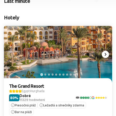
Last minute
2 dospelí, 0 deti
Hotely
Skyť
The Grand Resort
Egypt
Hurghada
Dobré
80%
11329 hodnotení
Piesočná pláž
Ležadlá a slnečníky zdarma
Bar na pláži