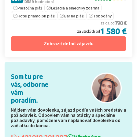
10589 hodnotení
Piesočná pláž
Ležadlá a slnečníky zdarma
Hotel priamo pri pláži
Bar na pláži
Tobogány
790 €
za os. od
1 580 €
za všetkých od
Zobraziť detail zájazdu
Som tu pre
vás, odborne
vám
poradím.
Nájdem vám dovolenku, zájazd podľa vašich predstáv a
požiadaviek. Odpoviem vám na otázky a špeciálne
požiadavky, pomôžem vám naplánovať dovolenku od
začiatku do konca.