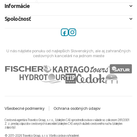
Informácie
Spoločnosť
U nás nájdete ponuku od najlepších Slovenských, ale aj zahraničných
cestovných kancelárií na jednom mieste
Všeobecné podmienky
|
Ochrana osobných údajov
Cestovná agentúra Travelco Group, s. r. o., (ďalej len CA) sprostredkováva v súlade so zákonom 281/2001
Z. z. predaj zájazdov cestovných kancelárii (ďalej len CK) a iných služieb cestovného ruchu (ďalej len
zájazdy).
© 2011-2026 Travelco Group, s. r. o. Všetky práva vyhradené.