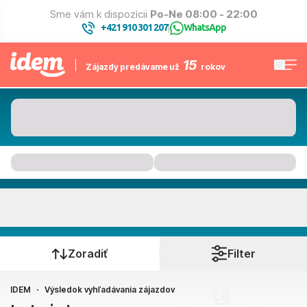
Sme vám k dispozícii
Po-Ne 08:00 - 22:00
+421 910 301 207
WhatsApp
|
15
Zájazdy predávame už
rokov
Kam to bude
Kedy cestujete?
Zoradiť
Filter
IDEM
Výsledok vyhľadávania zájazdov
Bratislava, Košice, Piešťany, Poprad