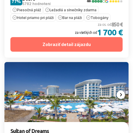
77%
5782 hodnotení
Piesočná pláž
Ležadlá a slnečníky zdarma
Hotel priamo pri pláži
Bar na pláži
Tobogány
850 €
za os. od
1 700 €
za všetkých od
Zobraziť detail zájazdu
Sultan of Dreams