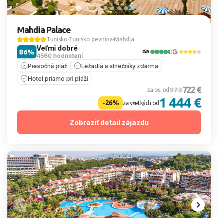
Mahdia Palace
Tunisko
Tunisko pevnina
Mahdia
Veľmi dobré
86%
4560 hodnotení
Piesočná pláž
Ležadlá a slnečníky zdarma
Hotel priamo pri pláži
722 €
973
za os. od
1 444 €
-26%
za všetkých od
Zobraziť detail zájazdu