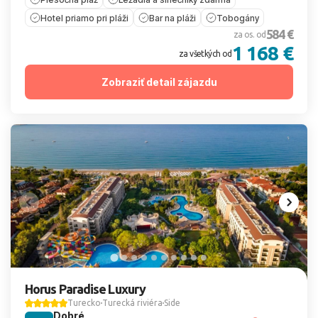
Hotel priamo pri pláži
Bar na pláži
Tobogány
584 €
za os. od
1 168 €
za všetkých od
Zobraziť detail zájazdu
Horus Paradise Luxury
Turecko
Turecká riviéra
Side
Dobré