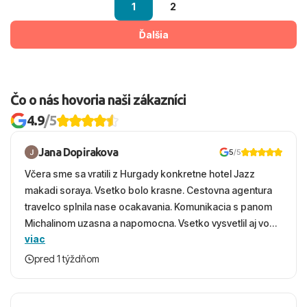
1
2
Ďalšia
Čo o nás hovoria naši zákazníci
4.9
/5
Jana Dopirakova
5
/5
Včera sme sa vratili z Hurgady konkretne hotel Jazz
makadi soraya. Vsetko bolo krasne. Cestovna agentura
travelco splnila nase ocakavania. Komunikacia s panom
Michalinom uzasna a napomocna. Vsetko vysvetlil aj vo
viac
vecernych hodinach zaco sa ospravedlnujem. Hotel
krasny, cisty. Sluzby top. Strava, prostredie, more,
pred 1 týždňom
snorchlovanie. Dakujeme velmi pekne S pozdravom