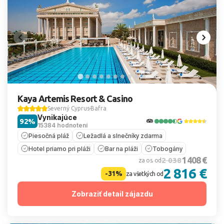
Kaya Artemis Resort & Casino
Severný Cyprus
Bafra
Vynikajúce
92%
15384 hodnotení
Piesočná pláž
Ležadlá a slnečníky zdarma
Hotel priamo pri pláži
Bar na pláži
Tobogány
1 408 €
2 038
za os. od
2 816 €
-31%
za všetkých od
Zobraziť detail zájazdu