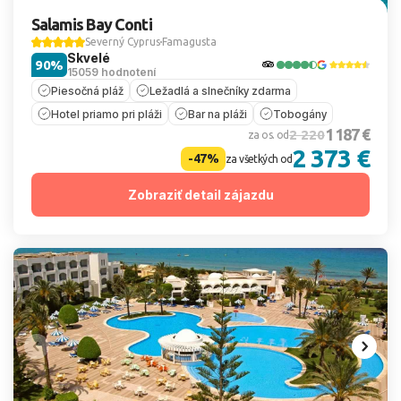
Salamis Bay Conti
Severný Cyprus
Famagusta
Skvelé
90%
15059 hodnotení
Piesočná pláž
Ležadlá a slnečníky zdarma
Hotel priamo pri pláži
Bar na pláži
Tobogány
1 187 €
2 220
za os. od
2 373 €
-47%
za všetkých od
Zobraziť detail zájazdu