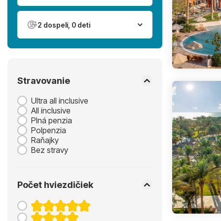
2 dospelí, 0 deti
Stravovanie
Ultra all inclusive
All inclusive
Plná penzia
Polpenzia
Raňajky
Bez stravy
Počet hviezdičiek