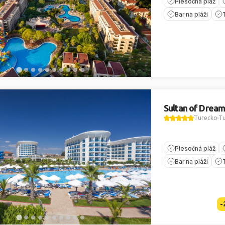
Piesočná pláž
Bar na pláži
Sultan of Dream
Turecko
Tu
Piesočná pláž
Bar na pláži
-