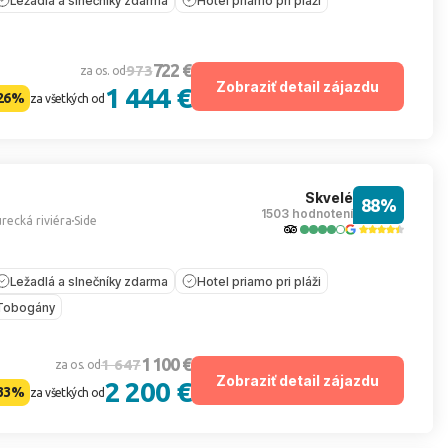
Ležadlá a slnečníky zdarma
Hotel priamo pri pláži
722 €
973
za os. od
Zobraziť detail zájazdu
1 444 €
26%
za všetkých od
Skvelé
88%
1503 hodnotení
recká riviéra
Side
Ležadlá a slnečníky zdarma
Hotel priamo pri pláži
Tobogány
1 100 €
1 647
za os. od
Zobraziť detail zájazdu
2 200 €
33%
za všetkých od