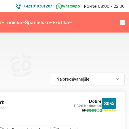
Po-Ne 08:00 - 22:00
+421 910 301 207
WhatsApp
o
Tunisko
Španielsko
Exotika
Dobré
rt
80%
11329 hodnotení
ada