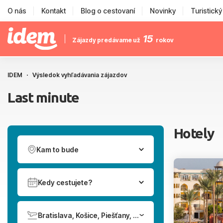
O nás
Kontakt
Blog o cestovaní
Novinky
Turistick
15
Zájazdy predávame už
rokov
IDEM
Výsledok vyhľadávania zájazdov
Last minute
Hotely
Kam to bude
Kedy cestujete?
Bratislava, Košice, Piešťany, Poprad