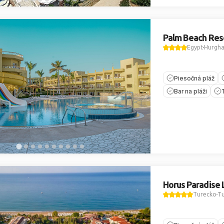
Palm Beach Res
Egypt
Hurgh
Piesočná pláž
Bar na pláži
Horus Paradise 
Turecko
Tu