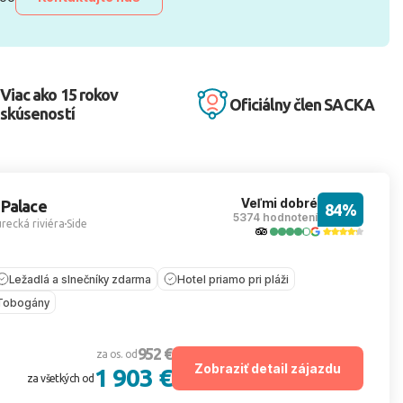
Viac ako 15 rokov
Oficiálny člen SACKA
skúseností
Veľmi dobré
 Palace
84%
5374 hodnotení
recká riviéra
Side
Ležadlá a slnečníky zdarma
Hotel priamo pri pláži
Tobogány
952 €
za os. od
Zobraziť detail zájazdu
1 903 €
za všetkých od