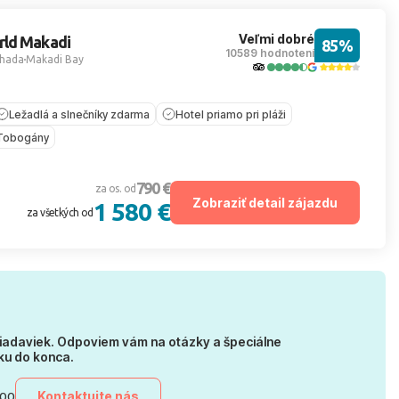
Veľmi dobré
rld Makadi
85%
10589 hodnotení
hada
Makadi Bay
Ležadlá a slnečníky zdarma
Hotel priamo pri pláži
Tobogány
790 €
za os. od
Zobraziť detail zájazdu
1 580 €
za všetkých od
iadaviek. Odpoviem vám na otázky a špeciálne
ku do konca.
Kontaktujte nás
:00