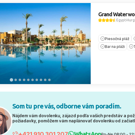
Grand Waterwo
Egypt
Hurg
Piesočná pláž
Bar na pláži
Som tu pre vás, odborne vám poradím.
Nájdem vám dovolenku, zájazd podľa vašich predstáv a pož
požiadavky, pomôžem vám naplánovať dovolenku od začiat
+421 910 301 207
WhatsApp
Po-Ne 08:00 - 22