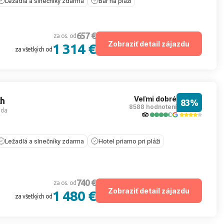
Ležadlá a slnečníky zdarma
Bar na pláži
657 €
za os. od
Zobraziť detail zájazdu
1 314 €
za všetkých od
Veľmi dobré
ch
83%
8588 hodnotení
ada
Ležadlá a slnečníky zdarma
Hotel priamo pri pláži
740 €
za os. od
Zobraziť detail zájazdu
1 480 €
za všetkých od