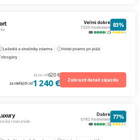
Veľmi dobré
ort
83%
7320 hodnotení
ada
Ležadlá a slnečníky zdarma
Hotel priamo pri pláži
Tobogány
620 €
za os. od
Zobraziť detail zájazdu
1 240 €
za všetkých od
Dobré
Luxury
77%
5782 hodnotení
recká riviéra
Side