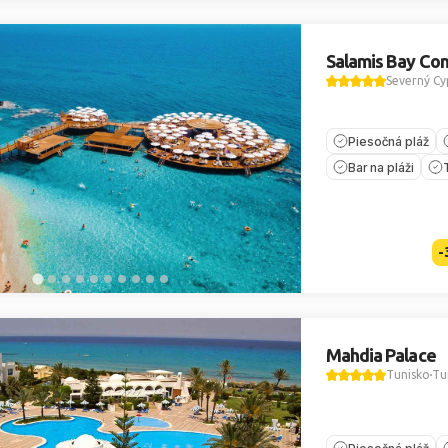
Salamis Bay Con
Severný Cy
Piesočná pláž
Bar na pláži
-
Mahdia Palace
Tunisko
Tu