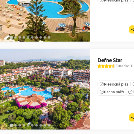
Piesočná pláž
-
Defne Star
Turecko
Tu
Piesočná pláž
Bar na pláži
-