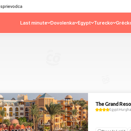
ý sprievodca
Last minute
Dovolenka
Egypt
Turecko
Gréck
The Grand Reso
Egypt
Hurgh