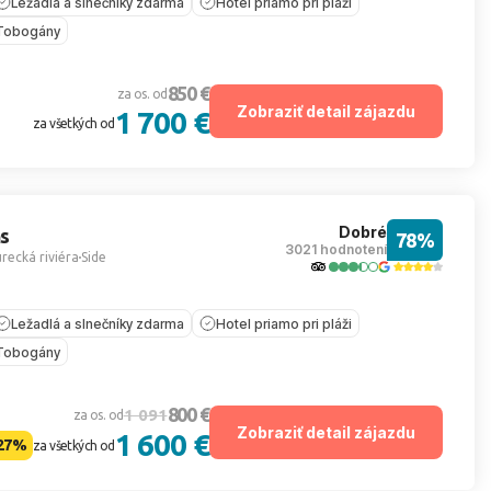
Ležadlá a slnečníky zdarma
Hotel priamo pri pláži
Tobogány
850 €
za os. od
Zobraziť detail zájazdu
1 700 €
za všetkých od
Dobré
s
78%
3021 hodnotení
recká riviéra
Side
Ležadlá a slnečníky zdarma
Hotel priamo pri pláži
Tobogány
800 €
1 091
za os. od
Zobraziť detail zájazdu
1 600 €
27%
za všetkých od