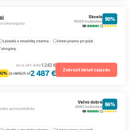
Skvelé
ti
90%
15059 hodnotení
prus
Famagusta
Ležadlá a slnečníky zdarma
Hotel priamo pri pláži
Tobogány
1 243 €
1 840
za os. od
Zobraziť detail zájazdu
2 487 €
32%
za všetkých od
Veľmi dobré
86%
4560 hodnotení
nisko pevnina
Mahdia