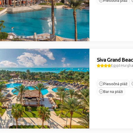
Piesočná pláž
Siva Grand Bea
Egypt
Hurgh
Piesočná pláž
Bar na pláži