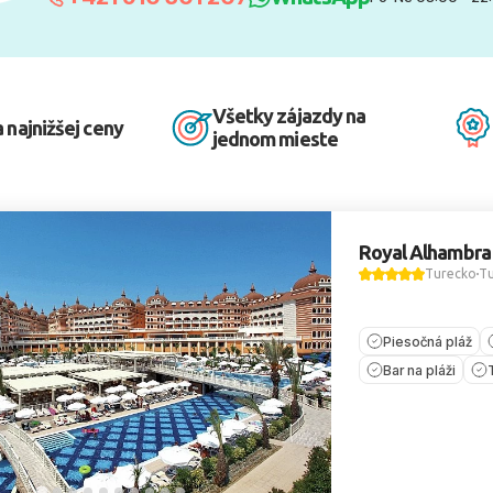
Všetky zájazdy na
 najnižšej ceny
jednom mieste
Royal Alhambra
Turecko
Tu
Piesočná pláž
Bar na pláži