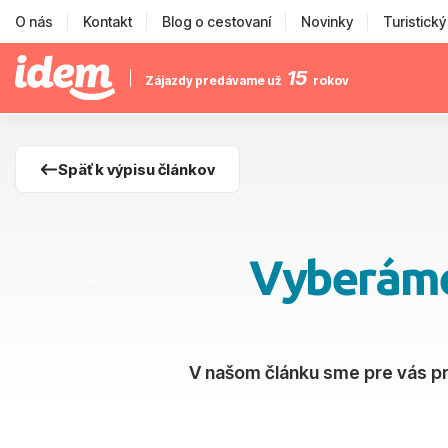
O nás
Kontakt
Blog o cestovaní
Novinky
Turistick
15
Zájazdy predávame už
rokov
Späť k výpisu článkov
Vyberáme 
V našom článku sme pre vás pri