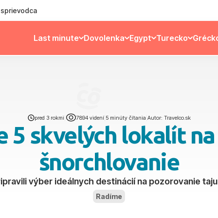
ý sprievodca
Last minute
Dovolenka
Egypt
Turecko
Gréck
pred 3 rokmi
|
7894 videní
|
5 minúty čítania
|
Autor: Travelco.sk
5 skvelých lokalít na
šnorchlovanie
pravili výber ideálnych destinácií na pozorovanie taj
Radíme