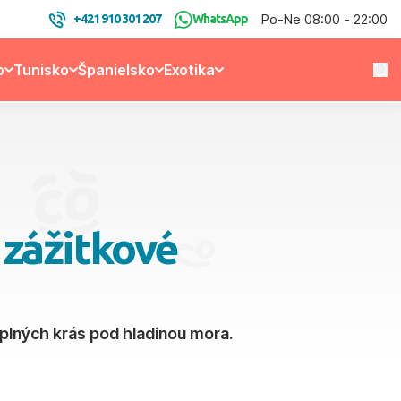
Po-Ne 08:00 - 22:00
+421 910 301 207
WhatsApp
o
Tunisko
Španielsko
Exotika
 zážitkové
uplných krás pod hladinou mora.