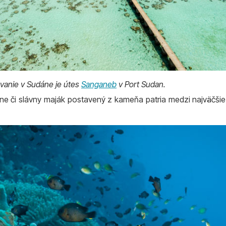
ovanie v Sudáne je útes
Sanganeb
v Port Sudan.
yne či slávny maják postavený z kameňa patria medzi najväčšie