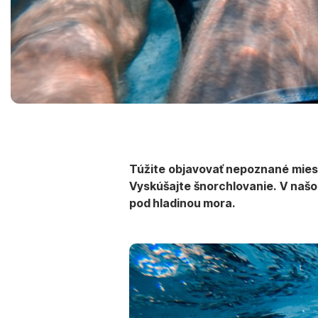
Túžite objavovať nepoznané miest
Vyskúšajte šnorchlovanie. V našo
pod hladinou mora.