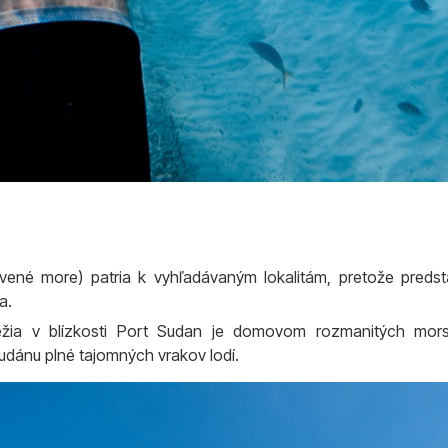
ené more) patria k vyhľadávaným lokalitám, pretože predst
a.
žia v blízkosti Port Sudan je domovom rozmanitých mor
udánu plné tajomných vrakov lodí.