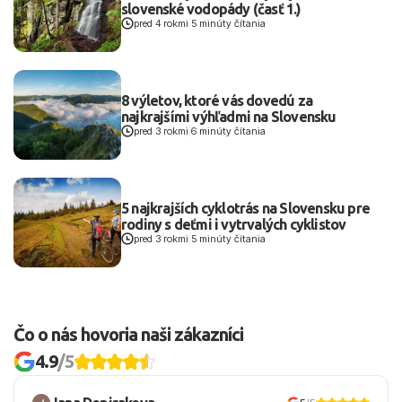
slovenské vodopády (časť 1.)
pred 4 rokmi
|
5 minúty čítania
8 výletov, ktoré vás dovedú za
najkrajšími výhľadmi na Slovensku
pred 3 rokmi
|
6 minúty čítania
5 najkrajších cyklotrás na Slovensku pre
rodiny s deťmi i vytrvalých cyklistov
pred 3 rokmi
|
5 minúty čítania
Čo o nás hovoria naši zákazníci
4.9
/5