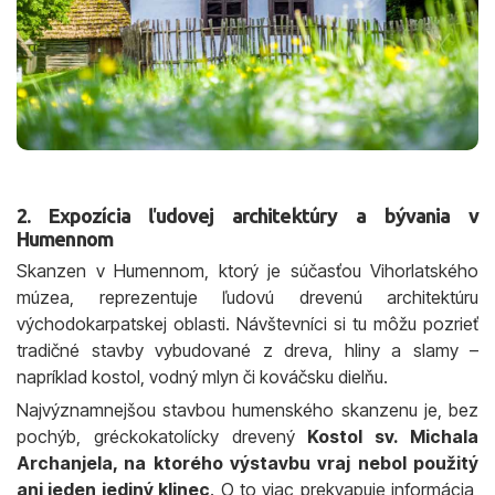
2. Expozícia ľudovej architektúry a bývania v
Humennom
Skanzen v Humennom, ktorý je súčasťou Vihorlatského
múzea, reprezentuje ľudovú drevenú architektúru
východokarpatskej oblasti. Návštevníci si tu môžu pozrieť
tradičné stavby vybudované z dreva, hliny a slamy –
napríklad kostol, vodný mlyn či kováčsku dielňu.
Najvýznamnejšou stavbou humenského skanzenu je, bez
pochýb, gréckokatolícky drevený
Kostol sv. Michala
Archanjela, na ktorého výstavbu vraj nebol použitý
ani jeden jediný klinec
. O to viac prekvapuje informácia,