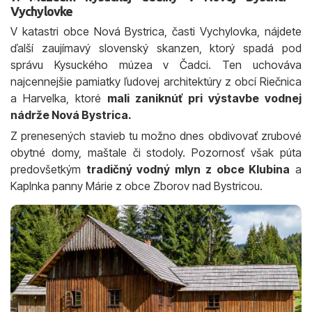
Vychylovke
V katastri obce Nová Bystrica, časti Vychylovka, nájdete
ďalší zaujímavý slovenský skanzen, ktorý spadá pod
správu Kysuckého múzea v Čadci. Ten uchováva
najcennejšie pamiatky ľudovej architektúry z obcí Riečnica
a Harvelka, ktoré
mali zaniknúť pri výstavbe vodnej
nádrže Nová Bystrica.
Z prenesených stavieb tu možno dnes obdivovať zrubové
obytné domy, maštale či stodoly. Pozornosť však púta
predovšetkým
tradičný vodný mlyn z obce Klubina
a
Kaplnka panny Márie z obce Zborov nad Bystricou.