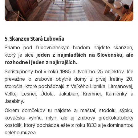
5. Skanzen Stará Ľubovňa
Priamo pod Ľubovnianskym hradom nájdete skanzen,
ktorý je síce
jeden z najmladších na Slovensku, ale
rozhodne i jeden z najkrajších.
Sprístupnený bol v roku 1985 a tvorí ho 25 objektov. Ide
prevažne o zrubové obytné domy z prvej tretiny 20.
storočia, ktoré pochádzajú z Veľkého Lipníka, Litmanovej,
Veľkej Lesnej, Údola, Jakubian, Kremnej, Kamienky a
Jarabiny.
Okrem domčekov tu nájdete aj maštaľ, stodolu, sýpku,
kováčsku vyhňu, mlyn, ale aj zrubový gréckokatolícky
kostolík, ktorý pochádza ešte z roku 1833 a je dominantou
celého múzea.