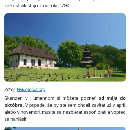
že kostolík stojí už od roku 1794.
Zdroj:
Wikimedia.org
Skanzen v Humennom si môžete pozrieť
od mája do
októbra
. V prípade, že by ste sem chceli zavítať už v apríli
alebo v novembri, musíte sa nazbierať aspoň piati a vopred
sa nahlásiť.