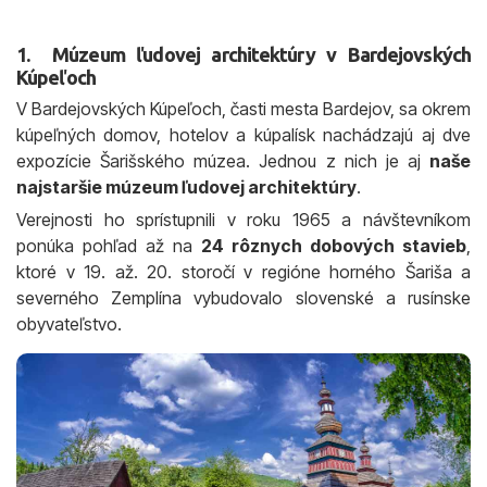
1. Múzeum ľudovej architektúry v Bardejovských
Kúpeľoch
V Bardejovských Kúpeľoch, časti mesta Bardejov, sa okrem
kúpeľných domov, hotelov a kúpalísk nachádzajú aj dve
expozície Šarišského múzea. Jednou z nich je aj
naše
najstaršie múzeum ľudovej architektúry
.
Verejnosti ho sprístupnili v roku 1965 a návštevníkom
ponúka pohľad až na
24 rôznych dobových stavieb
,
ktoré v 19. až. 20. storočí v regióne horného Šariša a
severného Zemplína vybudovalo slovenské a rusínske
obyvateľstvo.