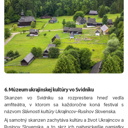
6. Múzeum ukrajinskej kultúry vo Svidníku
Skanzen vo Svidníku sa rozprestiera hneď vedľa
amfiteátra, v ktorom sa každoročne koná festival s
názvom
Slávnosti kultúry Ukrajincov-Rusínov Slovenska.
Aj samotný skanzen zachytáva kultúru a život Ukrajincov a
Rusínov Slovenska, a to skrz ich najtypickejšie pamiatky