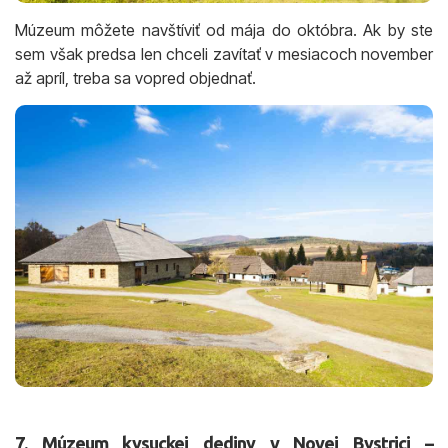
Múzeum môžete navštíviť od mája do októbra. Ak by ste
sem však predsa len chceli zavítať v mesiacoch november
až apríl, treba sa vopred objednať.
7. Múzeum kysuckej dediny v Novej Bystrici –