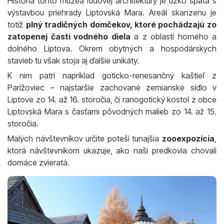
História tohto múzea ľudovej architektúry je úzko spätá s
výstavbou priehrady Liptovská Mara. Areál skanzenu je
totiž
plný tradičných domčekov, ktoré pochádzajú zo
zatopenej časti vodného diela
a z oblastí horného a
dolného Liptova. Okrem obytných a hospodárskych
stavieb tu však stoja aj ďalšie unikáty.
K nim patrí napríklad goticko-renesančný kaštieľ z
Parížoviec – najstaršie zachované zemianske sídlo v
Liptove zo 14. až 16. storočia, či ranogotický kostol z obce
Liptovská Mara s časťami pôvodných malieb zo 14. až 15.
storočia.
Malých návštevníkov určite poteší tunajšia
zooexpozícia
,
ktorá návštevníkom ukazuje, ako naši predkovia chovali
domáce zvieratá.