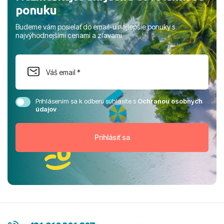
ponuku
Budeme vám posielať do email-u najlepšie ponuky s
najvýhodnejšími cenami a zľavami
Prihlásením sa k odberu súhlasíte s
Ochranou osobných
údajov