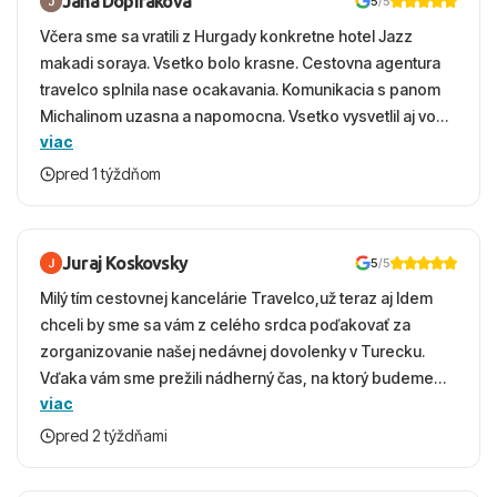
Jana Dopirakova
5
/5
Včera sme sa vratili z Hurgady konkretne hotel Jazz
makadi soraya. Vsetko bolo krasne. Cestovna agentura
travelco splnila nase ocakavania. Komunikacia s panom
Michalinom uzasna a napomocna. Vsetko vysvetlil aj vo
viac
vecernych hodinach zaco sa ospravedlnujem. Hotel
krasny, cisty. Sluzby top. Strava, prostredie, more,
pred 1 týždňom
snorchlovanie. Dakujeme velmi pekne S pozdravom
Juraj Koskovsky
5
/5
Milý tím cestovnej kancelárie Travelco,už teraz aj Idem
chceli by sme sa vám z celého srdca poďakovať za
zorganizovanie našej nedávnej dovolenky v Turecku.
Vďaka vám sme prežili nádherný čas, na ktorý budeme
viac
ešte dlho s úsmevom spomínať. ​Všetko prebehlo
absolútne hladko – od prvotného výberu zájazdu, cez
pred 2 týždňami
ochotnú komunikáciu, až po samotný transfer a pobyt. ​
Ubytovaní sme boli v hoteli TUI Magic Life Jacaranda a