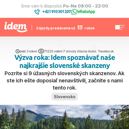
Sme vám k dispozícii
Po-Ne 08:00 - 22:00
+421 910 301 207
WhatsApp
|
15
Zájazdy predávame už
rokov
pred 3 rokmi
|
71225 videní
|
7 minúty čítania
|
Autor: Travelco.sk
Výzva roka: Idem spoznávať naše
najkrajšie slovenské skanzeny
Pozrite si 9 úžasných slovenských skanzenov. Ak
ste ich ešte doposiaľ nenavštívili, začnite s nami
tento rok.
Slovensko