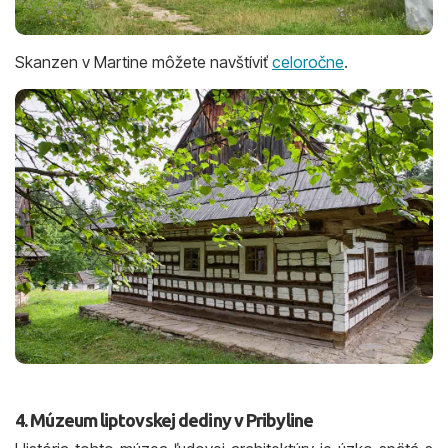
Skanzen v Martine môžete navštíviť
celoročne
.
4. Múzeum liptovskej dediny v Pribyline