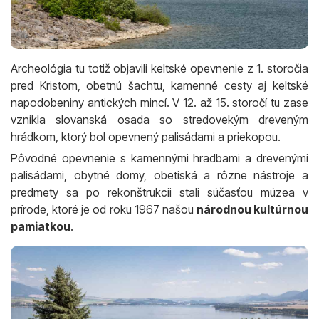
Archeológia tu totiž objavili keltské opevnenie z 1. storočia
pred Kristom, obetnú šachtu, kamenné cesty aj keltské
napodobeniny antických mincí. V 12. až 15. storočí tu zase
vznikla slovanská osada so stredovekým dreveným
hrádkom, ktorý bol opevnený palisádami a priekopou.
Pôvodné opevnenie s kamennými hradbami a drevenými
palisádami, obytné domy, obetiská a rôzne nástroje a
predmety sa po rekonštrukcii stali súčasťou múzea v
prírode, ktoré je od roku 1967 našou
národnou kultúrnou
pamiatkou
.