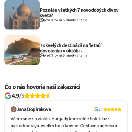
Poznáte všetkých 7 novodobých divov
sveta?
pred 3 rokmi
|
5 minúty čítania
7 skvelých destinácií na 'letnú'
dovolenku v októbri
pred 3 rokmi
|
6 minúty čítania
Čo o nás hovoria naši zákazníci
4.9
/5
Jana Dopirakova
5
/5
Včera sme sa vratili z Hurgady konkretne hotel Jazz
makadi soraya. Vsetko bolo krasne. Cestovna agentura