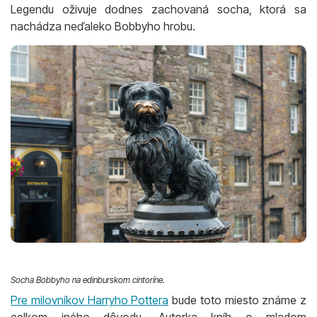
Legendu oživuje dodnes zachovaná socha, ktorá sa
nachádza neďaleko Bobbyho hrobu.
Socha Bobbyho na edinburskom cintoríne.
Pre milovníkov Harryho Pottera
bude toto miesto známe z