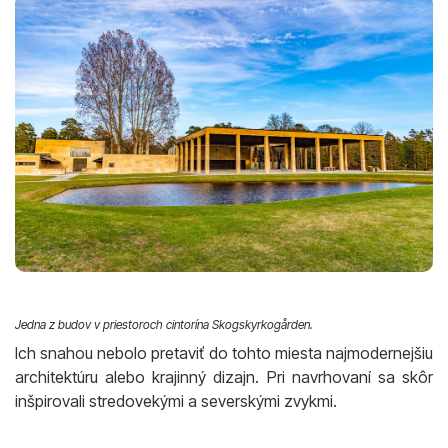
Jedna z budov v priestoroch cintorína Skogskyrkogården.
Ich snahou nebolo pretaviť do tohto miesta najmodernejšiu
architektúru alebo krajinný dizajn. Pri navrhovaní sa skôr
inšpirovali stredovekými a severskými zvykmi.