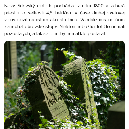
Nový židovský cintorín pochádza z roku 1800 a zaberá
priestor o veľkosti 4,5 hektára. V čase druhej svetovej
vojny slúžil nacistom ako strelnica. Vandalizmus na ňom
zanechal obrovské stopy. Niektorí nebožtíci totižto nemali
pozostalých, a tak sa o hroby nemal kto postarať.