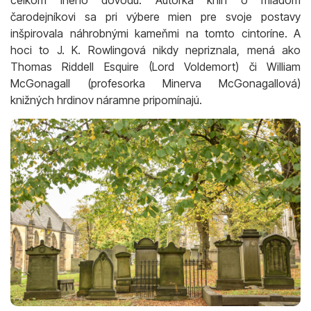
celkom iného dôvodu. Autorka kníh o mladom
čarodejníkovi sa pri výbere mien pre svoje postavy
inšpirovala náhrobnými kameňmi na tomto cintoríne. A
hoci to J. K. Rowlingová nikdy nepriznala, mená ako
Thomas Riddell Esquire (Lord Voldemort) či William
McGonagall (profesorka Minerva McGonagallová)
knižných hrdinov náramne pripomínajú.