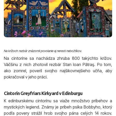
Na krížoch rezbár znázornil povolanie aj neresti nebožtíkov.
Na cintoríne sa nachádza zhruba 800 takýchto krížov.
Väčšinu z nich zhotovil rezbár Stan Ioan Pătraş. Po tom,
ako zomrel, poveril svojho najšikovnejšieho učňa, aby
pokračoval v jeho práci.
Cintorín Greyfriars Kirkyard v Edinburgu
K edinburskému cintorínu sa viaže množstvo príbehov a
mystických legiend. Známy je príbeh psíka Bobbyho, ktorý
podľa povery strážil hrob svojho pána celých 14 rokov.