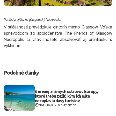
Pohľad z výšky na glasgowský Necropolis.
V súčasnosti prevádzkuje cintorín mesto Glasgow. Vďaka
sprievodcom zo spoločenstva The Friends of Glasgow
Necropolis tu však môžete absolvovať aj prehliadku s
výkladom.
Podobné články
6 menej známych ostrovov Európy,
ktoré treba zažiť, kým ich ešte
nezaplavia davy turistov
pred 3 rokmi
|
7 minúty čítania