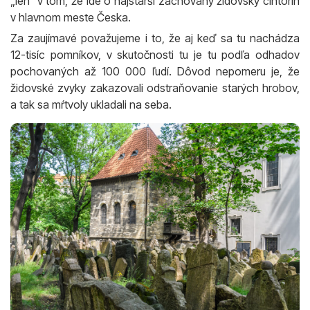
„len“ v tom, že ide o najstarší zachovaný židovský cintorín
v hlavnom meste Česka.
Za zaujímavé považujeme i to, že aj keď sa tu nachádza
12-tisíc pomníkov, v skutočnosti tu je tu podľa odhadov
pochovaných až 100 000 ľudí. Dôvod nepomeru je, že
židovské zvyky zakazovali odstraňovanie starých hrobov,
a tak sa mŕtvoly ukladali na seba.