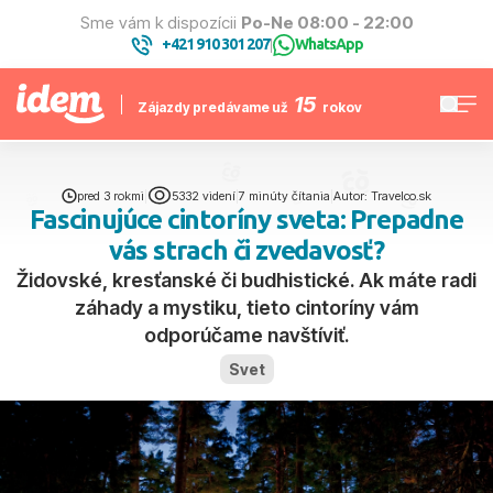
Sme vám k dispozícii
Po-Ne 08:00 - 22:00
+421 910 301 207
WhatsApp
|
15
Zájazdy predávame už
rokov
pred 3 rokmi
|
5332 videní
|
7 minúty čítania
|
Autor: Travelco.sk
Fascinujúce cintoríny sveta: Prepadne
vás strach či zvedavosť?
Židovské, kresťanské či budhistické. Ak máte radi
záhady a mystiku, tieto cintoríny vám
odporúčame navštíviť.
Svet