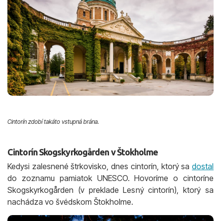
Cintorín zdobí takáto vstupná brána.
Cintorín Skogskyrkogården v Štokholme
Kedysi zalesnené štrkovisko, dnes cintorín, ktorý sa
dostal
do zoznamu pamiatok UNESCO. Hovoríme o cintoríne
Skogskyrkogården (v preklade Lesný cintorín), ktorý sa
nachádza vo švédskom Štokholme.