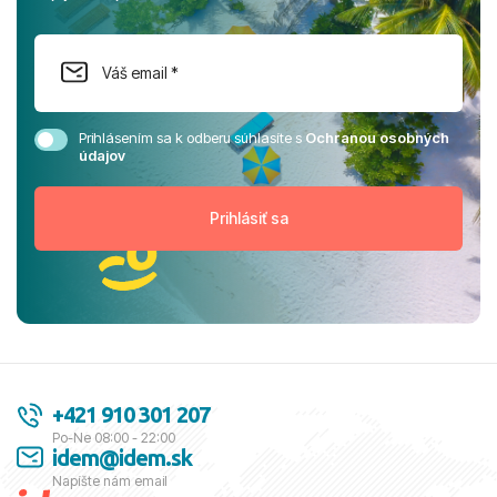
Prihlásením sa k odberu súhlasíte s
Ochranou osobných
údajov
+421 910 301 207
Po-Ne 08:00 - 22:00
idem@idem.sk
Napíšte nám email