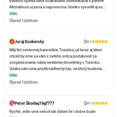
travelco splnila nase ocakavania. Komunikacia s panom
Michalinom uzasna a napomocna. Vsetko vysvetlil aj vo
viac
vecernych hodinach zaco sa ospravedlnujem. Hotel
krasny, cisty. Sluzby top. Strava, prostredie, more,
pred 1 týždňom
snorchlovanie. Dakujeme velmi pekne S pozdravom
Juraj Koskovsky
5
/5
Milý tím cestovnej kancelárie Travelco,už teraz aj Idem
chceli by sme sa vám z celého srdca poďakovať za
zorganizovanie našej nedávnej dovolenky v Turecku.
Vďaka vám sme prežili nádherný čas, na ktorý budeme
viac
ešte dlho s úsmevom spomínať. ​Všetko prebehlo
absolútne hladko – od prvotného výberu zájazdu, cez
pred 1 týždňom
ochotnú komunikáciu, až po samotný transfer a pobyt. ​
Ubytovaní sme boli v hoteli TUI Magic Life Jacaranda a
bola to trefa do čierneho! ​Čo nás dostalo najviac: ​Skvelé
Peter Škodaq16gf777
5
/5
služby a personál: Vždy usmievaví, ochotní a starostliví
Rychlo ,ešte sme neboli tak dúfam že i dobre bude
ľudia. ​Gastro zážitok: Výborné, pestré a čerstvé jedlo