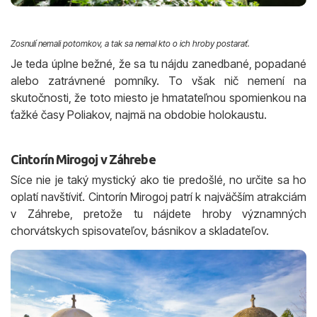
Zosnulí nemali potomkov, a tak sa nemal kto o ich hroby postarať.
Je teda úplne bežné, že sa tu nájdu zanedbané, popadané
alebo zatrávnené pomníky. To však nič nemení na
skutočnosti, že toto miesto je hmatateľnou spomienkou na
ťažké časy Poliakov, najmä na obdobie holokaustu.
Cintorín Mirogoj v Záhrebe
Síce nie je taký mystický ako tie predošlé, no určite sa ho
oplatí navštíviť. Cintorín Mirogoj patrí k najväčším atrakciám
v Záhrebe, pretože tu nájdete hroby významných
chorvátskych spisovateľov, básnikov a skladateľov.