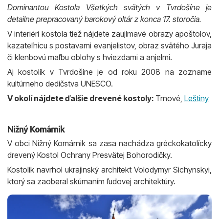
Dominantou Kostola Všetkých svätých v Tvrdošíne je
detailne prepracovaný barokový oltár z konca 17. storočia.
V interiéri kostola tiež nájdete zaujímavé obrazy apoštolov,
kazateľnicu s postavami evanjelistov, obraz svätého Juraja
či klenbovú maľbu oblohy s hviezdami a anjelmi.
Aj kostolík v Tvrdošíne je od roku 2008 na zozname
kultúrneho dedičstva UNESCO.
V okolí nájdete ďalšie drevené kostoly:
Trnové,
Leštiny
Nižný Komárnik
V obci Nižný Komárnik sa zasa nachádza gréckokatolícky
drevený Kostol Ochrany Presvätej Bohorodičky.
Kostolík navrhol ukrajinský architekt Volodymyr Sichynskyi,
ktorý sa zaoberal skúmaním ľudovej architektúry.