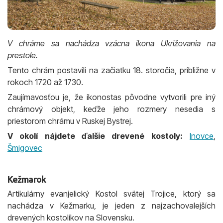
V chráme sa nachádza vzácna ikona Ukrižovania na
prestole.
Tento chrám postavili na začiatku 18. storočia, približne v
rokoch 1720 až 1730.
Zaujímavosťou je, že ikonostas pôvodne vytvorili pre iný
chrámový objekt, keďže jeho rozmery nesedia s
priestorom chrámu v Ruskej Bystrej.
V okolí nájdete ďalšie drevené kostoly:
Inovce
,
Šmigovec
Kežmarok
Artikulárny evanjelický Kostol svätej Trojice, ktorý sa
nachádza v Kežmarku, je jeden z najzachovalejších
drevených kostolíkov na Slovensku.