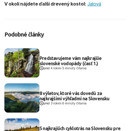
V okolí nájdete ďalší drevený kostol:
Jalová
Podobné články
Predstavujeme vám najkrajšie
slovenské vodopády (časť 1.)
pred 4 rokmi
|
5 minúty čítania
8 výletov, ktoré vás dovedú za
najkrajšími výhľadmi na Slovensku
pred 3 rokmi
|
6 minúty čítania
5 najkrajších cyklotrás na Slovensku pre