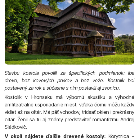
Stavbu kostola povolili za špecifických podmienok: iba
drevo, bez kovových prvkov a bez veže. Kostolík bol
postavený za rok a súčasne s ním postavili aj zvonicu.
Kostolík v Hronseku má výbornú akustiku a výhodné
amfiteatrálne usporiadanie miest, vďaka čomu môžu každý
vidieť až na oltár. Má päť vchodov, tridsať okien i prekrásny
oltár. Ženil sa tu aj známy predstaviteľ romantizmu Andrej
Sládkovič.
V okolí nájdete ďalšie drevené kostoly:
Korytnica –