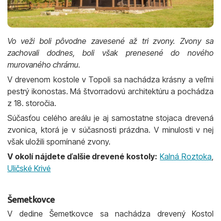
Vo veži boli pôvodne zavesené až tri zvony. Zvony sa
zachovali dodnes, boli však prenesené do nového
murovaného chrámu.
V drevenom kostole v Topoli sa nachádza krásny a veľmi
pestrý ikonostas. Má štvorradovú architektúru a pochádza
z 18. storočia.
Súčasťou celého areálu je aj samostatne stojaca drevená
zvonica, ktorá je v súčasnosti prázdna. V minulosti v nej
však uložili spomínané zvony.
V okolí nájdete ďalšie drevené kostoly:
Kalná Roztoka
,
Uličské Krivé
Šemetkovce
V dedine Šemetkovce sa nachádza drevený Kostol