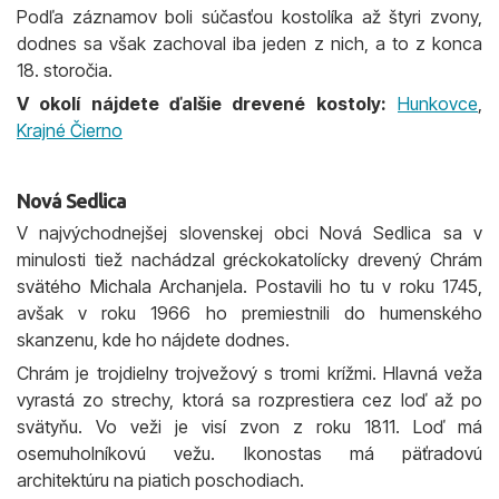
Podľa záznamov boli súčasťou kostolíka až štyri zvony,
dodnes sa však zachoval iba jeden z nich, a to z konca
18. storočia.
V okolí nájdete ďalšie drevené kostoly:
Hunkovce
,
Krajné Čierno
Nová Sedlica
V najvýchodnejšej slovenskej obci Nová Sedlica sa v
minulosti tiež nachádzal gréckokatolícky drevený Chrám
svätého Michala Archanjela. Postavili ho tu v roku 1745,
avšak v roku 1966 ho premiestnili do humenského
skanzenu, kde ho nájdete dodnes.
Chrám je trojdielny trojvežový s tromi krížmi. Hlavná veža
vyrastá zo strechy, ktorá sa rozprestiera cez loď až po
svätyňu. Vo veži je visí zvon z roku 1811. Loď má
osemuholníkovú vežu. Ikonostas má päťradovú
architektúru na piatich poschodiach.