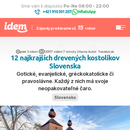
Sme vám k dispozícii
Po-Ne 08:00 - 22:00
+421 910 301 207
WhatsApp
|
15
Zájazdy predávame už
rokov
pred 3 rokmi
|
29117 videní
|
7 minúty čítania
|
Autor: Travelco.sk
12 najkrajších drevených kostolíkov
Slovenska
Gotické, evanjelické, gréckokatolícke či
pravoslávne. Každý z nich má svoje
neopakovateľné čaro.
Slovensko