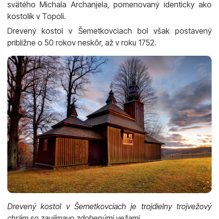
svätého Michala Archanjela, pomenovaný identicky ako
kostolík v Topoli.
Drevený kostol v Šemetkovciach bol však postavený
približne o 50 rokov neskôr, až v roku 1752.
Drevený kostol v Šemetkovciach je trojdielny trojvežový
chrám so zaujímavo zdobenými vežami.