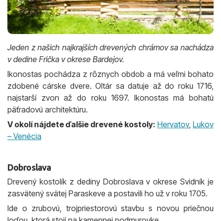
Jeden z našich najkrajších drevených chrámov sa nachádza
v dedine Frička v okrese Bardejov.
Ikonostas pochádza z rôznych obdob a má veľmi bohato
zdobené cárske dvere. Oltár sa datuje až do roku 1716,
najstarší zvon až do roku 1697. Ikonostas má bohatú
päťradovú architektúru.
V okolí nájdete ďalšie drevené kostoly:
Hervatov
,
Lukov
– Venécia
Dobroslava
Drevený kostolík z dediny Dobroslava v okrese Svidník je
zasvätený svätej Paraskeve a postavili ho už v roku 1705.
Ide o zrubovú, trojpriestorovú stavbu s novou priečnou
loďou, ktorá stojí na kamennej podmurovke.