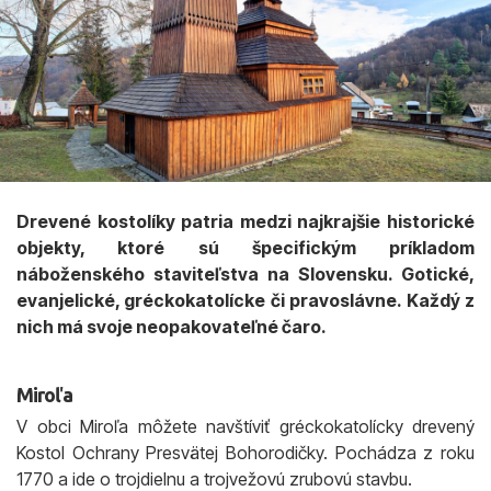
Drevené kostolíky patria medzi najkrajšie historické
objekty, ktoré sú špecifickým príkladom
náboženského staviteľstva na Slovensku. Gotické,
evanjelické, gréckokatolícke či pravoslávne. Každý z
nich má svoje neopakovateľné čaro.
Miroľa
V obci Miroľa môžete navštíviť gréckokatolícky drevený
Kostol Ochrany Presvätej Bohorodičky. Pochádza z roku
1770 a ide o trojdielnu a trojvežovú zrubovú stavbu.