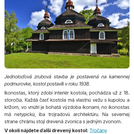
Jednoloďová zrubová stavba je postavená na kamennej
podmurovke, kostol postavili v roku 1938.
Ikonostas, ktorý zdobí interiér kostola, pochádza už z 18.
storočia. Každá časť kostola má vlastnú vežu s kupolou a
krížom, vo vnútri je bohatá výzdoba ikonami, no ikonostas
má netypickú, iba trojradovú architektúru. Na severnej
strane chrámu stojí drevená zvonica s jedným zvonom.
V okolí nájdete ďalší drevený kostol:
Tročany