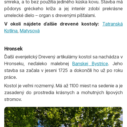
smreka, a to bez použitia jediného kúska kovu. Stavba má
pôdorys gréckeho kríža a jej interiér zdobí prekrásne
umelecké dielo – organ s drevenými píšťalami.
V okolí nájdete ďalšie drevené kostoly:
Tatranská
Kotlina
,
Matysová
Hronsek
Ďalší evenjelický Drevený artikulárny kostol sa nachádza v
Hronseku, neďaleko malebnej
Banskej Bystrice
. Jeho
stavba sa začala v jeseni 1725 a dokončili ho už po roku
práce.
Kostol je veľmi rozmerný. Má až 1100 miest na sedenie a je
zasadený do prostredia krásnych a mohutných lipových
stromov.