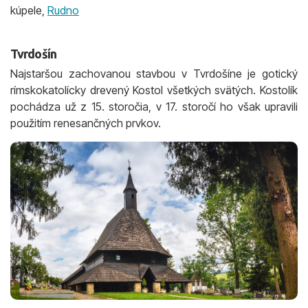
kúpele,
Rudno
Tvrdošín
Najstaršou zachovanou stavbou v Tvrdošíne je gotický
rímskokatolícky drevený Kostol všetkých svätých. Kostolík
pochádza už z 15. storočia, v 17. storočí ho však upravili
použitím renesančných prvkov.