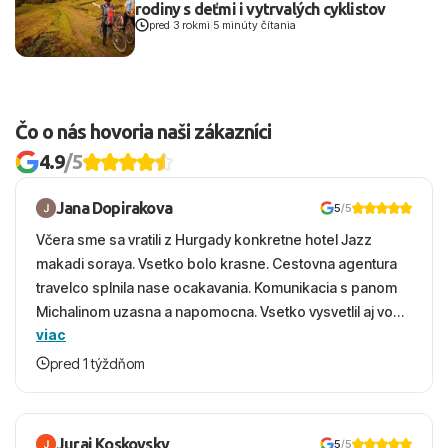
rodiny s deťmi i vytrvalých cyklistov
pred 3 rokmi
|
5 minúty čítania
Čo o nás hovoria naši zákazníci
4.9
/5
Jana Dopirakova
5
/5
Včera sme sa vratili z Hurgady konkretne hotel Jazz
makadi soraya. Vsetko bolo krasne. Cestovna agentura
travelco splnila nase ocakavania. Komunikacia s panom
Michalinom uzasna a napomocna. Vsetko vysvetlil aj vo
viac
vecernych hodinach zaco sa ospravedlnujem. Hotel
krasny, cisty. Sluzby top. Strava, prostredie, more,
pred 1 týždňom
snorchlovanie. Dakujeme velmi pekne S pozdravom
Juraj Koskovsky
5
/5