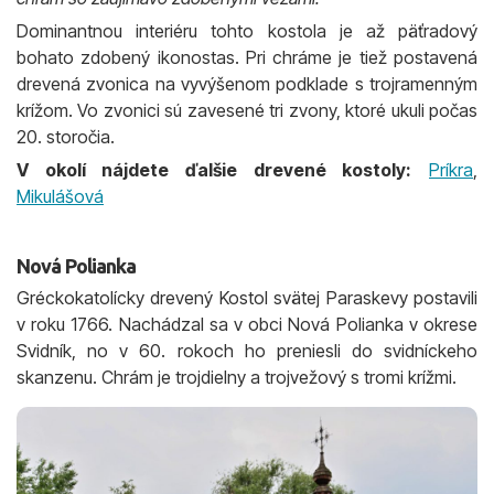
Dominantnou interiéru tohto kostola je až päťradový
bohato zdobený ikonostas. Pri chráme je tiež postavená
drevená zvonica na vyvýšenom podklade s trojramenným
krížom. Vo zvonici sú zavesené tri zvony, ktoré ukuli počas
20. storočia.
V okolí nájdete ďalšie drevené kostoly:
Príkra
,
Mikulášová
Nová Polianka
Gréckokatolícky drevený Kostol svätej Paraskevy postavili
v roku 1766. Nachádzal sa v obci Nová Polianka v okrese
Svidník, no v 60. rokoch ho preniesli do svidníckeho
skanzenu. Chrám je trojdielny a trojvežový s tromi krížmi.