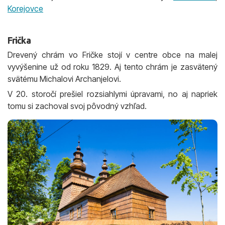
Korejovce
Frička
Drevený chrám vo Fričke stojí v centre obce na malej
vyvýšenine už od roku 1829. Aj tento chrám je zasvätený
svätému Michalovi Archanjelovi.
V 20. storočí prešiel rozsiahlymi úpravami, no aj napriek
tomu si zachoval svoj pôvodný vzhľad.