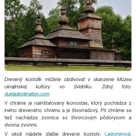
Drevený kostolík môžete obdivovať v skanzene Múzea
ukrajinskej kultúry vo Svidníku. Zdroj foto:
dukladestination.com
V chráme je nainštalovaný ikonostas, ktorý pochádza z
iného dreveného chrámu a je štvorradový. Pri chráme sa
tiež nachádza zvonica so štvorcovým pôdorysom a
dvoma zvonmi.
V okolí nájdete ďalšie drevené kostoly:
Ladomirová
,