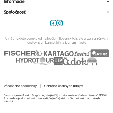
Informácie
Spoločnosť
U nás nájdete ponuku od najlepších Slovenských, ale aj zahraničných
cestovných kancelárií na jednom mieste
Všeobecné podmienky
|
Ochrana osobných údajov
Cestovná agentúra Travelco Group, s. r. o., (ďalej len CA) sprostredkováva v súlade so zákonom 281/2001
Z. z. predaj zájazdov cestovných kancelárii (ďalej len CK) a iných služieb cestovného ruchu (ďalej len
zájazdy).
© 2011-2026 Travelco Group, s. r. o. Všetky práva vyhradené.