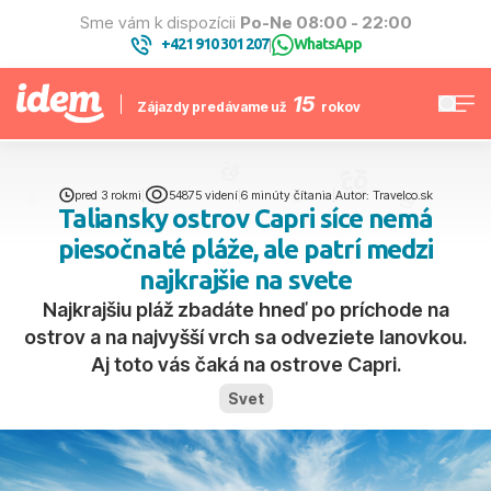
Sme vám k dispozícii
Po-Ne 08:00 - 22:00
+421 910 301 207
WhatsApp
|
15
Zájazdy predávame už
rokov
pred 3 rokmi
|
54875 videní
|
6 minúty čítania
|
Autor: Travelco.sk
Taliansky ostrov Capri síce nemá
piesočnaté pláže, ale patrí medzi
najkrajšie na svete
Najkrajšiu pláž zbadáte hneď po príchode na
ostrov a na najvyšší vrch sa odveziete lanovkou.
Aj toto vás čaká na ostrove Capri.
Svet