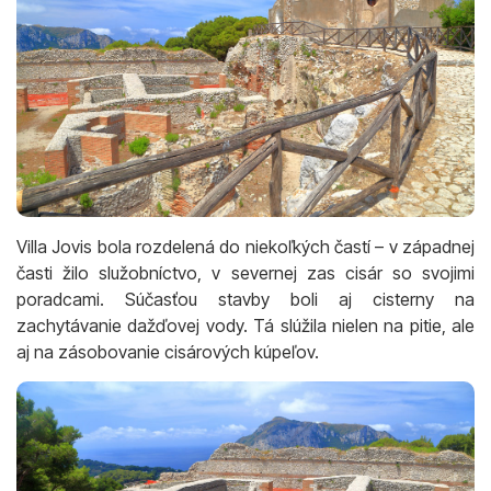
Villa Jovis bola rozdelená do niekoľkých častí – v západnej
časti žilo služobníctvo, v severnej zas cisár so svojimi
poradcami. Súčasťou stavby boli aj cisterny na
zachytávanie dažďovej vody. Tá slúžila nielen na pitie, ale
aj na zásobovanie cisárových kúpeľov.