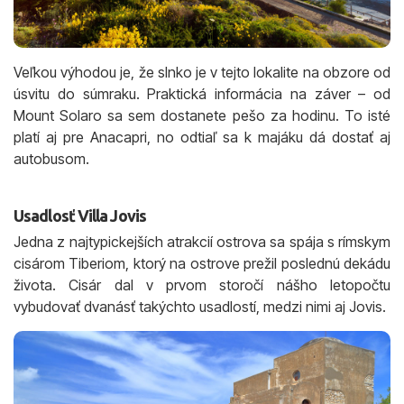
Veľkou výhodou je, že slnko je v tejto lokalite na obzore od
úsvitu do súmraku. Praktická informácia na záver – od
Mount Solaro sa sem dostanete pešo za hodinu. To isté
platí aj pre Anacapri, no odtiaľ sa k majáku dá dostať aj
autobusom.
Usadlosť Villa Jovis
Jedna z najtypickejších atrakcií ostrova sa spája s rímskym
cisárom Tiberiom, ktorý na ostrove prežil poslednú dekádu
života. Cisár dal v prvom storočí nášho letopočtu
vybudovať dvanásť takýchto usadlostí, medzi nimi aj Jovis.