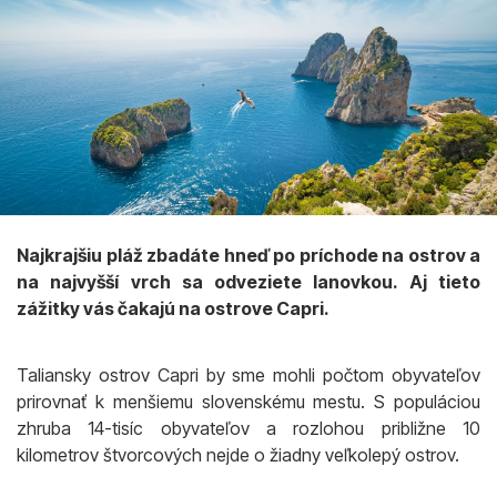
Najkrajšiu pláž zbadáte hneď po príchode na ostrov a
na najvyšší vrch sa odveziete lanovkou. Aj tieto
zážitky vás čakajú na ostrove Capri.
Taliansky ostrov Capri by sme mohli počtom obyvateľov
prirovnať k menšiemu slovenskému mestu. S populáciou
zhruba 14-tisíc obyvateľov a rozlohou približne 10
kilometrov štvorcových nejde o žiadny veľkolepý ostrov.