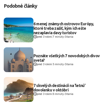
Podobné články
6 menej známych ostrovov Európy,
ktoré treba zažiť, kým ich ešte
nezaplavia davy turistov
pred 3 rokmi
|
7 minúty čítania
Poznáte všetkých 7 novodobých divov
sveta?
pred 3 rokmi
|
5 minúty čítania
7 skvelých destinácií na 'letnú'
dovolenku v októbri
pred 3 rokmi
|
6 minúty čítania