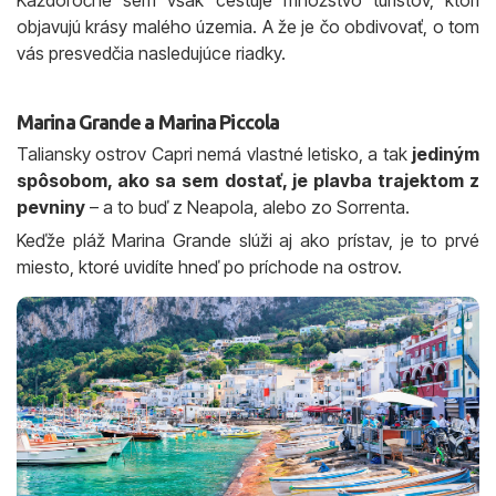
Každoročne sem však cestuje množstvo turistov, ktorí
objavujú krásy malého územia. A že je čo obdivovať, o tom
vás presvedčia nasledujúce riadky.
Marina Grande a Marina Piccola
Taliansky ostrov Capri nemá vlastné letisko, a tak
jediným
spôsobom, ako sa sem dostať, je plavba trajektom z
pevniny
– a to buď z Neapola, alebo zo Sorrenta.
Keďže pláž Marina Grande slúži aj ako prístav, je to prvé
miesto, ktoré uvidíte hneď po príchode na ostrov.