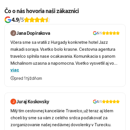
Čo o nás hovoria naši zákazníci
4.9
/5
Jana Dopirakova
5
/5
Včera sme sa vratili z Hurgady konkretne hotel Jazz
makadi soraya. Vsetko bolo krasne. Cestovna agentura
travelco splnila nase ocakavania. Komunikacia s panom
Michalinom uzasna a napomocna. Vsetko vysvetlil aj vo
viac
vecernych hodinach zaco sa ospravedlnujem. Hotel
krasny, cisty. Sluzby top. Strava, prostredie, more,
pred 1 týždňom
snorchlovanie. Dakujeme velmi pekne S pozdravom
Juraj Koskovsky
5
/5
Milý tím cestovnej kancelárie Travelco,už teraz aj Idem
chceli by sme sa vám z celého srdca poďakovať za
zorganizovanie našej nedávnej dovolenky v Turecku.