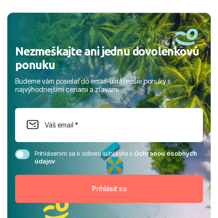
a prianím mnohých ďalších spokojných klientov, Juraj s
rodinou.
Nezmeškajte ani jednu dovolenkovú
ponuku
Budeme vám posielať do email-u najlepšie ponuky s
najvýhodnejšími cenami a zľavami
Prihlásením sa k odberu súhlasíte s
Ochranou osobných
údajov