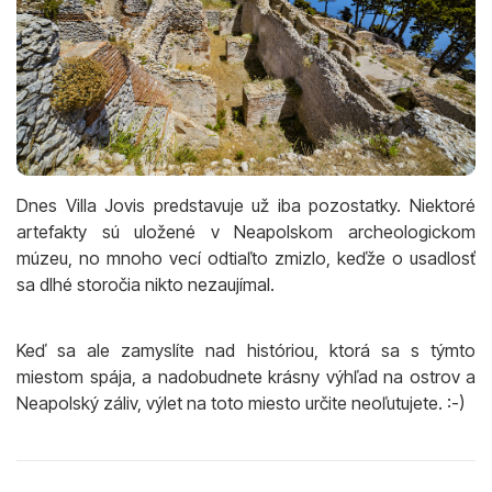
Dnes Villa Jovis predstavuje už iba pozostatky. Niektoré
artefakty sú uložené v Neapolskom archeologickom
múzeu, no mnoho vecí odtiaľto zmizlo, keďže o usadlosť
sa dlhé storočia nikto nezaujímal.
Keď sa ale zamyslíte nad históriou, ktorá sa s týmto
miestom spája, a nadobudnete krásny výhľad na ostrov a
Neapolský záliv, výlet na toto miesto určite neoľutujete. :-)