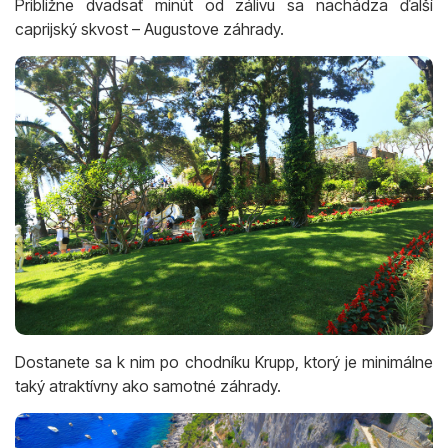
Približne dvadsať minút od zálivu sa nachádza ďalší
caprijský skvost – Augustove záhrady.
Dostanete sa k nim po chodníku Krupp, ktorý je minimálne
taký atraktívny ako samotné záhrady.